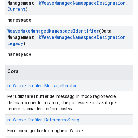
Management
,
k
Weave
Managed
Namespace
Designation
_
Current
)
namespace
Weave
Make
Managed
Namespace
Identifier
(Data
Management
,
k
Weave
Managed
Namespace
Designation
_
Legacy
)
namespace
Corsi
nl::
Weave::
Profiles::
MessageIterator
Per utilizzare i buffer dei messaggi in modo ragionevole,
definiamo questo iteratore, che può essere utilizzato per
tenere traccia dei confini e così via.
nl::
Weave::
Profiles::
ReferencedString
Ecco come gestire le stringhe in Weave.