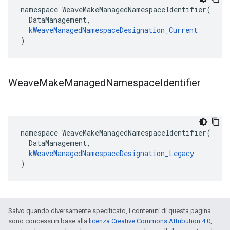
namespace WeaveMakeManagedNamespaceIdentifier(

  DataManagement,

kWeaveManagedNamespaceDesignation_Current
)
Weave
Make
Managed
Namespace
Identifier
namespace WeaveMakeManagedNamespaceIdentifier(

  DataManagement,

kWeaveManagedNamespaceDesignation_Legacy
)
Salvo quando diversamente specificato, i contenuti di questa pagina
sono concessi in base alla
licenza Creative Commons Attribution 4.0
,