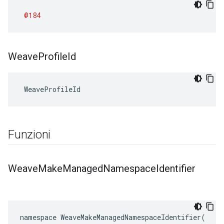
@184
Weave
Profile
Id
 WeaveProfileId
Funzioni
Weave
Make
Managed
Namespace
Identifier
namespace WeaveMakeManagedNamespaceIdentifier(
