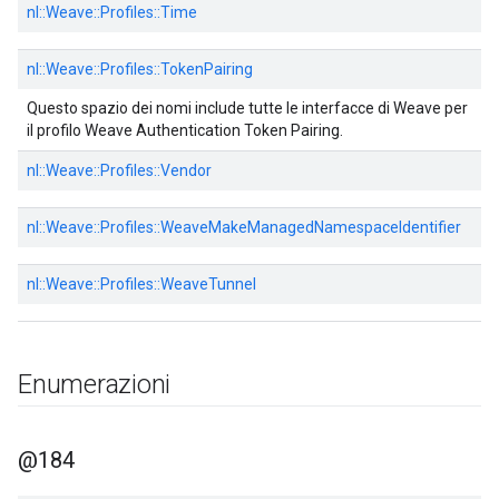
nl::
Weave::
Profiles::
Time
nl::
Weave::
Profiles::
TokenPairing
Questo spazio dei nomi include tutte le interfacce di Weave per
il profilo Weave Authentication Token Pairing.
nl::
Weave::
Profiles::
Vendor
nl::
Weave::
Profiles::
WeaveMakeManagedNamespaceIdentifier
nl::
Weave::
Profiles::
WeaveTunnel
Enumerazioni
@184