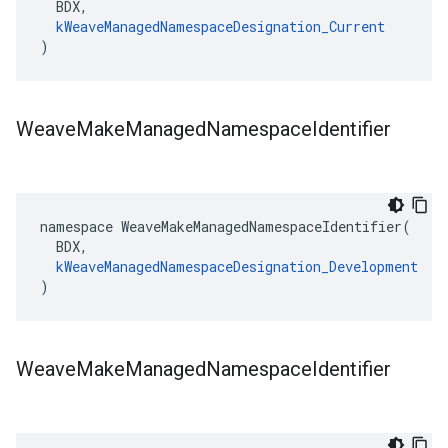
  BDX,

kWeaveManagedNamespaceDesignation_Current
)
Weave
Make
Managed
Namespace
Identifier
namespace WeaveMakeManagedNamespaceIdentifier(

  BDX,

kWeaveManagedNamespaceDesignation_Development
)
Weave
Make
Managed
Namespace
Identifier