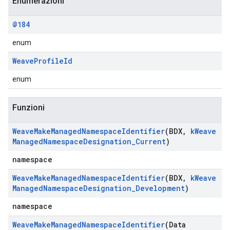
Enumerazioni
@184
enum
Weave
Profile
Id
enum
Funzioni
Weave
Make
Managed
Namespace
Identifier
(BDX
,
k
Weave
Managed
Namespace
Designation
_
Current
)
namespace
Weave
Make
Managed
Namespace
Identifier
(BDX
,
k
Weave
Managed
Namespace
Designation
_
Development
)
namespace
Weave
Make
Managed
Namespace
Identifier
(Data