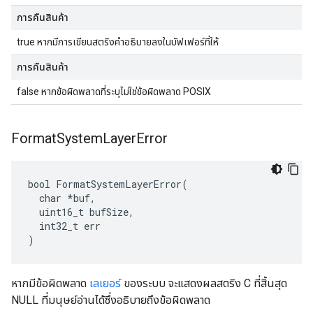
การคืนสินค้า
true หากมีการเขียนสตริงคำอธิบายลงในบัฟเฟอร์ที่ให้
การคืนสินค้า
false หากข้อผิดพลาดที่ระบุไม่ใช่ข้อผิดพลาด POSIX
Format
System
Layer
Error
bool FormatSystemLayerError(

  char *buf,

  uint16_t bufSize,

  int32_t err

)
หากมีข้อผิดพลาด
เลเยอร์
ของระบบ จะแสดงผลสตริง C ที่สิ้นสุด
NULL ที่มนุษย์อ่านได้ซึ่งอธิบายถึงข้อผิดพลาด