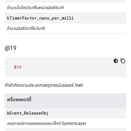
จำนวนไมโครวินาทีในหน่วยมิลลิวินาที
k
Timer
Factor
_
nano
_
per
_
milli
จำนวนมิลลิวินาทีในวินาที
@19
@19
คําจํากัดความประเภทเหตุการณ์เลเยอร์ Inet
พร็อพเพอร์ตี้
k
Event
_
Release
Obj
เหตุการณ์การลดลงของออบเจ็กต์ SystemLayer