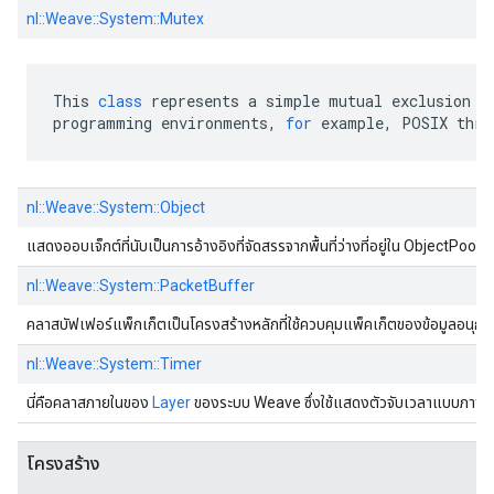
nl::
Weave::
System::
Mutex
This
class
represents
a
simple
mutual
exclusion
l
programming
environments
,
for
example
,
POSIX
thre
nl::
Weave::
System::
Object
แสดงออบเจ็กต์ที่นับเป็นการอ้างอิงที่จัดสรรจากพื้นที่ว่างที่อยู่ใน ObjectPool<t
nl::
Weave::
System::
PacketBuffer
คลาสบัฟเฟอร์แพ็กเก็ตเป็นโครงสร้างหลักที่ใช้ควบคุมแพ็คเก็ตของข้อมูลอนุกรมอ
nl::
Weave::
System::
Timer
นี่คือคลาสภายในของ
Layer
ของระบบ Weave ซึ่งใช้แสดงตัวจับเวลาแบบภาพเดีย
โครงสร้าง