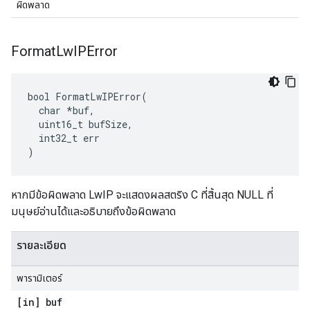
ผิดพลาด
Format
Lw
IPError
bool FormatLwIPError(

  char *buf,

  uint16_t bufSize,

  int32_t err

)
หากมีข้อผิดพลาด LwIP จะแสดงผลสตริง C ที่สิ้นสุด NULL ที่
มนุษย์อ่านได้และอธิบายถึงข้อผิดพลาด
รายละเอียด
พารามิเตอร์
[in] buf