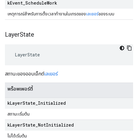
k
Event
_
Schedule
Work
เหตุการณ์สำหรับการตั้งเวลาทำงานในเทรดของ
เลเยอร์
ของระบบ
Layer
State
 LayerState
สถานะของออบเจ็กต์
เลเยอร์
พร็อพเพอร์ตี้
k
Layer
State
_
Initialized
สถานะเริ่มต้น
k
Layer
State
_
Not
Initialized
ไม่ได้เริ่มต้น