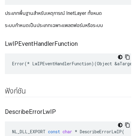
ประเภทพื้นฐานสำหรับเหตุการณ์ InetLayer ทั้งหมด
ระบบกำหนดเป็นประเภทเฉพาะแพลตฟอร์มหรือระบบ
Lw
IPEvent
Handler
Function
Error(* LwIPEventHandlerFunction)(Object &aTarget
ฟังก์ชัน
Describe
Error
Lw
IP
NL_DLL_EXPORT
const
char
*
DescribeErrorLwIP
(