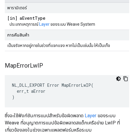
พารามิเตอร์
[in] a
Event
Type
ประเภทเหตุการณ์
Layer
ของระบบ Weave System
การคืนสินค้า
เป็นจริงหากอยู่ภายในช่วงที่แจกแจง หากไม่เป็นเช่นนั้น ให้เป็นเท็จ
Map
Error
Lw
IP
NL_DLL_EXPORT Error MapErrorLwIP(

  err_t aError

)
ซึ่งจะใช้ฟังก์ชันการแมปสำหรับข้อผิดพลาด
Layer
ของระบบ
Weave ที่อนุญาตการแมปข้อผิดพลาดสแต็กเครือข่าย LwIP ที่
เกี่ยวข้องลงในช่วงเฉพาะแพลตฟอร์มหรือระบบ