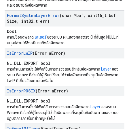
และอธิบายถึงข้อผิดพลาด
Format
System
Layer
Error
(char *buf
,
uint16
_
t buf
Size
,
int32
_
t err)
bool
หากมีข้อผิดพลาด
เลเยอร์
ของระบบ จะแสดงผลสตริง C ที่สิ้นสุด NULL ที่
มนุษย์อ่านได้ซึ่งอธิบายถึงข้อผิดพลาด
Is
Error
Lw
IP
(Error a
Error)
NL_DLL_EXPORT bool
การดำเนินการนี้จะใช้ฟังก์ชันการตรวจสอบสำหรับข้อผิดพลาด
Layer
ของ
ระบบ Weave ที่ช่วยให้ผู้เรียกใช้ระบุได้ว่าข้อผิดพลาดที่ระบุเป็นข้อผิดพลาด
LwIP ที่เกี่ยวข้องภายในหรือไม่
Is
Error
POSIX
(Error a
Error)
NL_DLL_EXPORT bool
การดำเนินการนี้จะใช้ฟังก์ชันการตรวจสอบข้อผิดพลาด
Layer
ของระบบ
Weave ที่ช่วยให้ผู้โทรระบุได้ว่าข้อผิดพลาดที่ระบุเป็นข้อผิดพลาดของระบบ
ปฏิบัติการภายในที่สําคัญหรือไม่
Is
Event
Of
Type
(Event
Type a
Type)