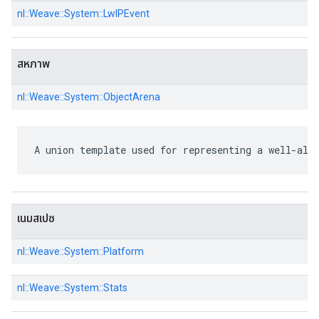
nl::
Weave::
System::
LwIPEvent
สหภาพ
nl::
Weave::
System::
ObjectArena
A union template used for representing a well-ali
เนมสเปซ
nl::
Weave::
System::
Platform
nl::
Weave::
System::
Stats