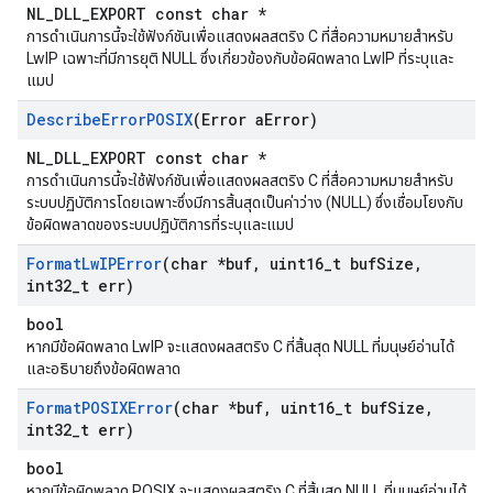
NL_DLL_EXPORT const char *
การดำเนินการนี้จะใช้ฟังก์ชันเพื่อแสดงผลสตริง C ที่สื่อความหมายสำหรับ
LwIP เฉพาะที่มีการยุติ NULL ซึ่งเกี่ยวข้องกับข้อผิดพลาด LwIP ที่ระบุและ
แมป
Describe
Error
POSIX
(Error a
Error)
NL_DLL_EXPORT const char *
การดำเนินการนี้จะใช้ฟังก์ชันเพื่อแสดงผลสตริง C ที่สื่อความหมายสำหรับ
ระบบปฏิบัติการโดยเฉพาะซึ่งมีการสิ้นสุดเป็นค่าว่าง (NULL) ซึ่งเชื่อมโยงกับ
ข้อผิดพลาดของระบบปฏิบัติการที่ระบุและแมป
Format
Lw
IPError
(char *buf
,
uint16
_
t buf
Size
,
int32
_
t err)
bool
หากมีข้อผิดพลาด LwIP จะแสดงผลสตริง C ที่สิ้นสุด NULL ที่มนุษย์อ่านได้
และอธิบายถึงข้อผิดพลาด
Format
POSIXError
(char *buf
,
uint16
_
t buf
Size
,
int32
_
t err)
bool
หากมีข้อผิดพลาด POSIX จะแสดงผลสตริง C ที่สิ้นสุด NULL ที่มนุษย์อ่านได้