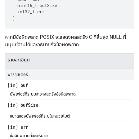
  uint16_t bufSize,

  int32_t err

)
หากมีข้อผิดพลาด POSIX จะแสดงผลสตริง C ที่สิ้นสุด NULL ที่
มนุษย์อ่านได้และอธิบายถึงข้อผิดพลาด
รายละเอียด
พารามิเตอร์
[in] buf
บัฟเฟอร์ที่ระบบจะวางสตริงข้อผิดพลาด
[in] buf
Size
ขนาดของบัฟเฟอร์ที่ระบุในหน่วยไบต์
[in] err
ข้อผิดพลาดที่จะอธิบาย