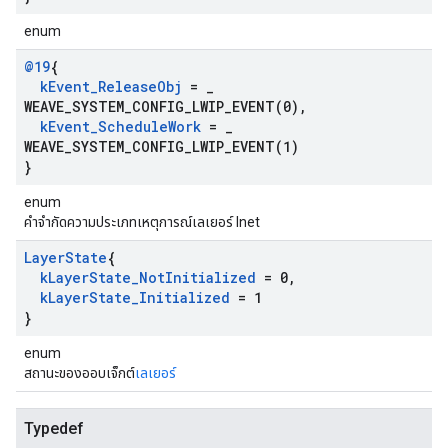
enum
@19
{
k
Event
_
Release
Obj
=
_
WEAVE_SYSTEM_CONFIG_LWIP_EVENT(
0)
,
k
Event
_
Schedule
Work
=
_
WEAVE_SYSTEM_CONFIG_LWIP_EVENT(
1)
}
enum
คําจํากัดความประเภทเหตุการณ์เลเยอร์ Inet
Layer
State
{
k
Layer
State
_
Not
Initialized
= 0
,
k
Layer
State
_
Initialized
= 1
}
enum
สถานะของออบเจ็กต์
เลเยอร์
Typedef