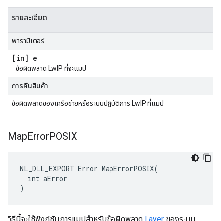
รายละเอียด
พารามิเตอร์
[in] e
ข้อผิดพลาด LwIP ที่จะแมป
การคืนสินค้า
ข้อผิดพลาดของเครือข่ายหรือระบบปฏิบัติการ LwIP ที่แมป
Map
Error
POSIX
NL_DLL_EXPORT Error MapErrorPOSIX(

  int aError

)
วิธีนี้จะใช้ฟังก์ชันการแมปสำหรับข้อผิดพลาด
Layer
ของระบบ