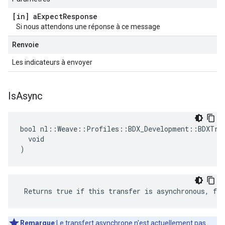
[in] a
Expect
Response
Si nous attendons une réponse à ce message
Renvoie
Les indicateurs à envoyer
Is
Async
bool nl::Weave::Profiles::BDX_Development::BDXTran
  void

)
 Returns true if this transfer is asynchronous, fal
Remarque
:Le transfert asynchrone n'est actuellement pas