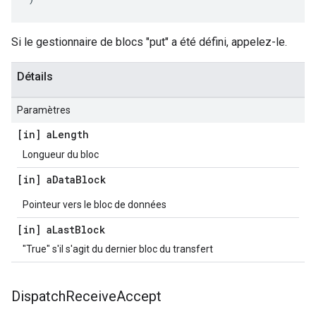
Si le gestionnaire de blocs "put" a été défini, appelez-le.
Détails
Paramètres
[in] a
Length
Longueur du bloc
[in] a
Data
Block
Pointeur vers le bloc de données
[in] a
Last
Block
"True" s'il s'agit du dernier bloc du transfert
Dispatch
Receive
Accept