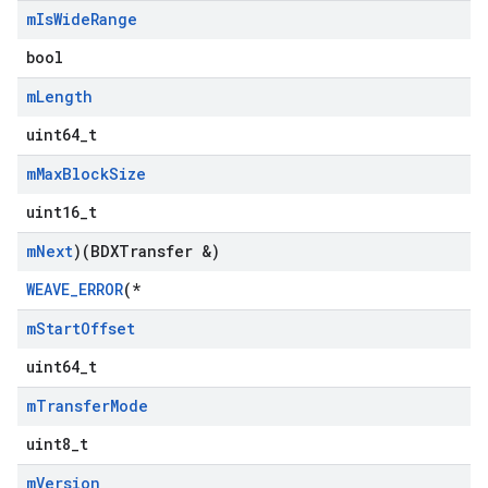
m
Is
Wide
Range
bool
m
Length
uint64_t
m
Max
Block
Size
uint16_t
m
Next
)(BDXTransfer &)
WEAVE_ERROR
(*
m
Start
Offset
uint64_t
m
Transfer
Mode
uint8_t
m
Version