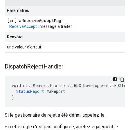
Paramètres
[in] a
Receive
Accept
Msg
ReceiveAccept
: message à traiter.
Renvoie
une valeur d'erreur
Dispatch
Reject
Handler
void nl::Weave::Profiles::BDX_Development::BDXTran
StatusReport
 *aReport

)
Si le gestionnaire de rejet a été défini, appelez-le.
Si cette règle n'est pas configurée, arrêtez également le