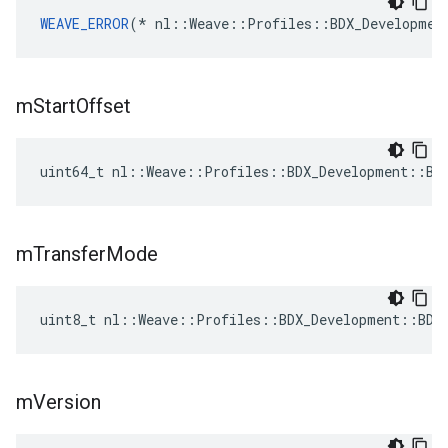
WEAVE_ERROR
(* nl::Weave::Profiles::BDX_Developmen
m
Start
Offset
uint64_t nl::Weave::Profiles::BDX_Development::BD
m
Transfer
Mode
uint8_t nl::Weave::Profiles::BDX_Development::BDX
m
Version