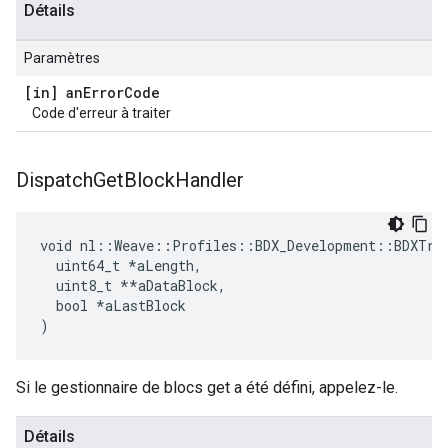
Détails
Paramètres
[in] an
Error
Code
Code d'erreur à traiter
Dispatch
Get
Block
Handler
void nl::Weave::Profiles::BDX_Development::BDXTran
  uint64_t 
*aLength,
  uint8_t *
*aDataBlock,

  bool *aLastBlock

)
Si le gestionnaire de blocs get a été défini, appelez-le.
Détails