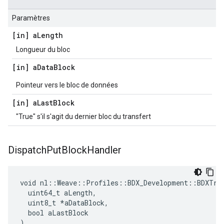
Paramètres
[in] a
Length
Longueur du bloc
[in] a
Data
Block
Pointeur vers le bloc de données
[in] a
Last
Block
"True" s'il s'agit du dernier bloc du transfert
Dispatch
Put
Block
Handler
void nl::Weave::Profiles::BDX_Development::BDXTran
  uint64_t aLength,

  uint8_t *aDataBlock,

  bool aLastBlock

)