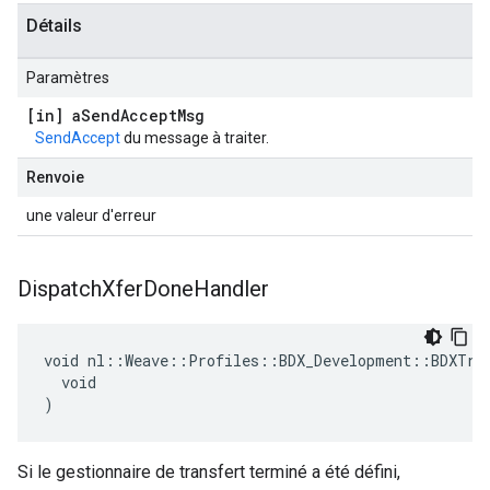
Détails
Paramètres
[in] a
Send
Accept
Msg
SendAccept
du message à traiter.
Renvoie
une valeur d'erreur
Dispatch
Xfer
Done
Handler
void nl::Weave::Profiles::BDX_Development::BDXTran
  void

)
Si le gestionnaire de transfert terminé a été défini,