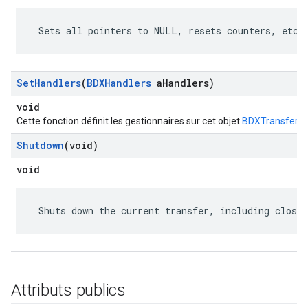
 Sets all pointers to NULL, resets counters, etc.
Set
Handlers
(
BDXHandlers
a
Handlers)
void
Cette fonction définit les gestionnaires sur cet objet
BDXTransfer
.
Shutdown
(void)
void
 Shuts down the current transfer, including closin
Attributs publics