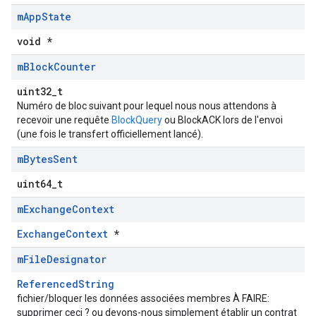
m
App
State
void *
m
Block
Counter
uint32_t
Numéro de bloc suivant pour lequel nous nous attendons à
recevoir une requête
BlockQuery
ou BlockACK lors de l'envoi
(une fois le transfert officiellement lancé).
m
Bytes
Sent
uint64_t
m
Exchange
Context
ExchangeContext
*
m
File
Designator
ReferencedString
fichier/bloquer les données associées membres À FAIRE:
supprimer ceci ? ou devons-nous simplement établir un contrat