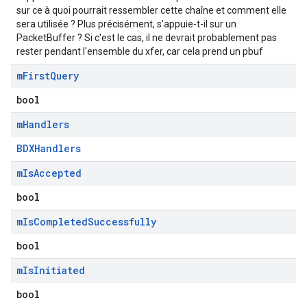
sur ce à quoi pourrait ressembler cette chaîne et comment elle
sera utilisée ? Plus précisément, s'appuie-t-il sur un
PacketBuffer ? Si c'est le cas, il ne devrait probablement pas
rester pendant l'ensemble du xfer, car cela prend un pbuf
m
First
Query
bool
m
Handlers
BDXHandlers
m
Is
Accepted
bool
m
Is
Completed
Successfully
bool
m
Is
Initiated
bool