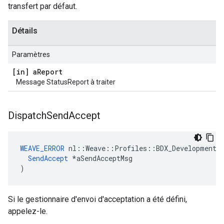
transfert par défaut.
Détails
Paramètres
[in] a
Report
Message StatusReport à traiter
Dispatch
Send
Accept
WEAVE_ERROR
 nl::Weave::Profiles::BDX_Development::
SendAccept
 *aSendAcceptMsg

)
Si le gestionnaire d'envoi d'acceptation a été défini,
appelez-le.