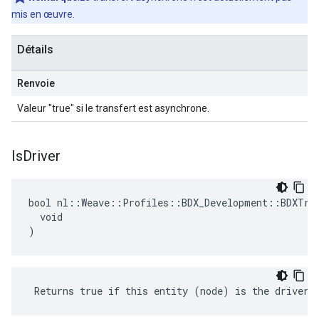
mis en œuvre.
Détails
Renvoie
Valeur "true" si le transfert est asynchrone.
Is
Driver
bool nl::Weave::Profiles::BDX_Development::BDXTran
  void

)
 Returns true if this entity (node) is the driver 