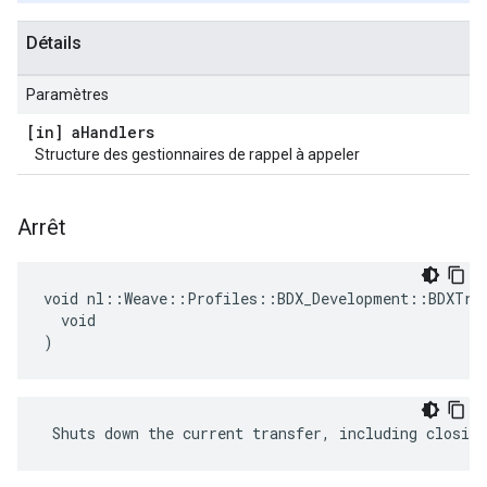
Détails
Paramètres
[in] a
Handlers
Structure des gestionnaires de rappel à appeler
Arrêt
void nl::Weave::Profiles::BDX_Development::BDXTran
  void

)
 Shuts down the current transfer, including closing