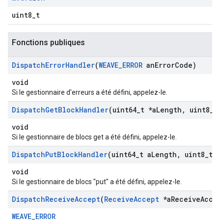
uint8_t
Fonctions publiques
Dispatch
Error
Handler
(
WEAVE
_
ERROR
an
Error
Code)
void
Si le gestionnaire d'erreurs a été défini, appelez-le.
Dispatch
Get
Block
Handler
(uint64
_
t *a
Length
,
uint8
_
t
void
Si le gestionnaire de blocs get a été défini, appelez-le.
Dispatch
Put
Block
Handler
(uint64
_
t a
Length
,
uint8
_
t 
void
Si le gestionnaire de blocs "put" a été défini, appelez-le.
Dispatch
Receive
Accept
(
Receive
Accept
*a
Receive
Acce
WEAVE_ERROR