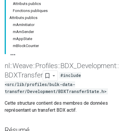
Attributs publics
Fonctions publiques
Attributs publics
mAmInitiator
mAmSender
mAppState
mBlockCounter
nl
::
Weave
::
Profiles
::
BDX
_
Development
::
BDXTransfer
#include
<src/lib/profiles/bulk-data-
transfer/Development/BDXTransferState.h>
Cette structure contient des membres de données
représentant un transfert BDX actif.
Résumé