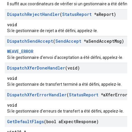
Il suffit aux coordinateurs de vérifier si un gestionnaire a été défini et
Dispatch
Reject
Handler
(
Status
Report
*a
Report)
void
Si le gestionnaire de rejet a été défini, appelez-le.
Dispatch
Send
Accept
(
Send
Accept
*a
Send
Accept
Msg)
WEAVE_ERROR
Si le gestionnaire d'envoi d'acceptation a été défini, appelez-le.
Dispatch
Xfer
Done
Handler
(void)
void
Si le gestionnaire de transfert terminé a été défini, appelez-le.
Dispatch
Xfer
Error
Handler
(
Status
Report
*a
Xfer
Error)
void
Si le gestionnaire d'erreurs de transfert a été défini, appelez-le.
Get
Default
Flags
(bool a
Expect
Response)
uint16_t