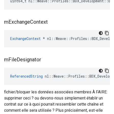
uint64_t nl::Weave::Profiles::BDX_Development::BD
m
Exchange
Context
ExchangeContext
 * nl::Weave::Profiles::BDX_Develop
m
File
Designator
ReferencedString
 nl::Weave::Profiles::BDX_Developm
fichier/bloquer les données associées membres À FAIRE:
supprimer ceci ? ou devons-nous simplement établir un
contrat sur ce à quoi pourrait ressembler cette chaîne et
comment elle sera utilisée ? Plus précisément, est-elle