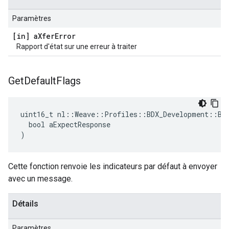
Paramètres
[in] a
Xfer
Error
Rapport d'état sur une erreur à traiter
Get
Default
Flags
uint16_t nl::Weave::Profiles::BDX_Development::BDX
  bool aExpectResponse

)
Cette fonction renvoie les indicateurs par défaut à envoyer
avec un message.
Détails
Paramètres