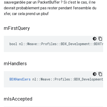
sauvegardée par un PacketBuffer ? Si c'est le cas, il ne
devrait probablement pas rester pendant l'ensemble du
xfer, car cela prend un pbuf
m
First
Query
bool nl::Weave::Profiles::BDX_Development::BDXTra
m
Handlers
BDXHandlers
 nl::Weave::Profiles::BDX_Development:
m
Is
Accepted