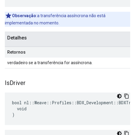
Observação
:a transferência assíncrona não está
implementada no momento.
Detalhes
Retornos
verdadeiro se a transferência for assíncrona.
Is
Driver
bool nl::Weave::Profiles::BDX_Development::BDXTran
  void

)