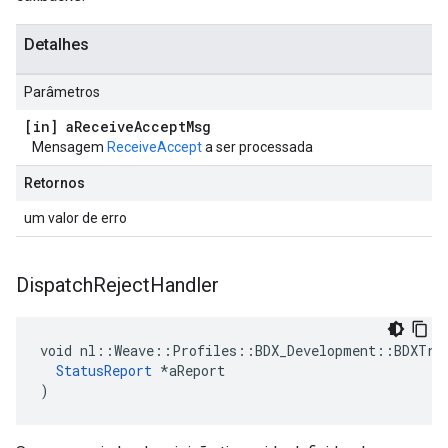
Detalhes
Parâmetros
[in] a
Receive
Accept
Msg
Mensagem
ReceiveAccept
a ser processada
Retornos
um valor de erro
Dispatch
Reject
Handler
void nl::Weave::Profiles::BDX_Development::BDXTran
StatusReport
 *aReport

)