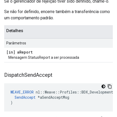
Se o gerenciador de rejeição tiver sido definido, chame-o.
Se não for definido, encerre também a transferência como
um comportamento padrão.
Detalhes
Parâmetros
[in] a
Report
Mensagem StatusReport a ser processada
Dispatch
Send
Accept
WEAVE_ERROR
 nl::Weave::Profiles::BDX_Development::
SendAccept
 *aSendAcceptMsg

)