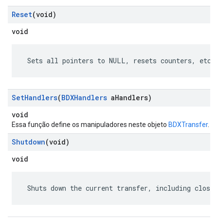
Reset
(void)
void
 Sets all pointers to NULL, resets counters, etc.
Set
Handlers
(
BDXHandlers
a
Handlers)
void
Essa função define os manipuladores neste objeto
BDXTransfer
.
Shutdown
(void)
void
 Shuts down the current transfer, including closin