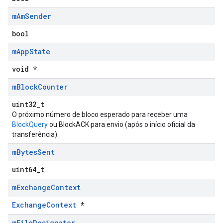
m
Am
Sender
bool
m
App
State
void *
m
Block
Counter
uint32_t
O próximo número de bloco esperado para receber uma
BlockQuery
ou BlockACK para envio (após o início oficial da
transferência).
m
Bytes
Sent
uint64_t
m
Exchange
Context
ExchangeContext
*
m
File
Designator