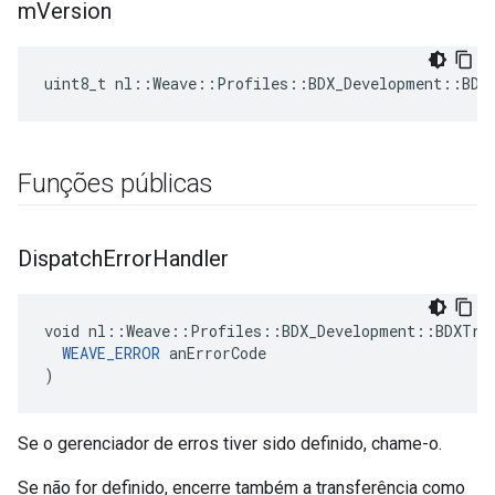
m
Version
uint8_t nl::Weave::Profiles::BDX_Development::BDX
Funções públicas
Dispatch
Error
Handler
void nl::Weave::Profiles::BDX_Development::BDXTran
WEAVE_ERROR
 anErrorCode

)
Se o gerenciador de erros tiver sido definido, chame-o.
Se não for definido, encerre também a transferência como