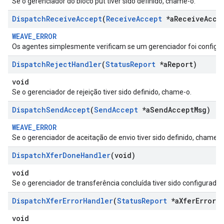
Se o gerenciador do bloco put tiver sido definido, chame-o.
Dispatch
Receive
Accept
(
Receive
Accept
*a
Receive
Acce
WEAVE_ERROR
Os agentes simplesmente verificam se um gerenciador foi configur
Dispatch
Reject
Handler
(
Status
Report
*a
Report)
void
Se o gerenciador de rejeição tiver sido definido, chame-o.
Dispatch
Send
Accept
(
Send
Accept
*a
Send
Accept
Msg)
WEAVE_ERROR
Se o gerenciador de aceitação de envio tiver sido definido, chame-o
Dispatch
Xfer
Done
Handler
(void)
void
Se o gerenciador de transferência concluída tiver sido configurado
Dispatch
Xfer
Error
Handler
(
Status
Report
*a
Xfer
Error)
void