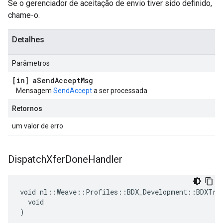
Se o gerenciador de aceitação de envio tiver sido definido,
chame-o.
Detalhes
Parâmetros
[in] a
Send
Accept
Msg
Mensagem
SendAccept
a ser processada
Retornos
um valor de erro
Dispatch
Xfer
Done
Handler
void nl::Weave::Profiles::BDX_Development::BDXTran
  void

)