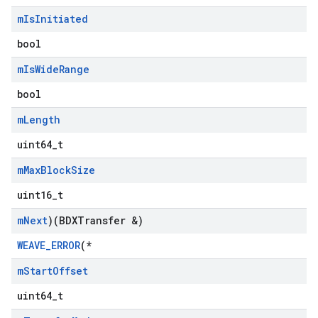
m
Is
Initiated
bool
m
Is
Wide
Range
bool
m
Length
uint64_t
m
Max
Block
Size
uint16_t
m
Next
)(BDXTransfer &)
WEAVE_ERROR
(*
m
Start
Offset
uint64_t