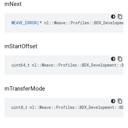
m
Next
WEAVE_ERROR
(* nl::Weave::Profiles::BDX_Developmen
m
Start
Offset
uint64_t nl::Weave::Profiles::BDX_Development::BD
m
Transfer
Mode
uint8_t nl::Weave::Profiles::BDX_Development::BDX