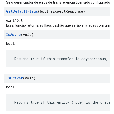
Se o gerenciador de erros de transferência tiver sido configurado,
Get
Default
Flags
(bool a
Expect
Response)
uint16_t
Essa função retorna as flags padrão que serão enviadas com um
Is
Async
(void)
bool
 Returns true if this transfer is asynchronous, fa
Is
Driver
(void)
bool
 Returns true if this entity (node) is the driver