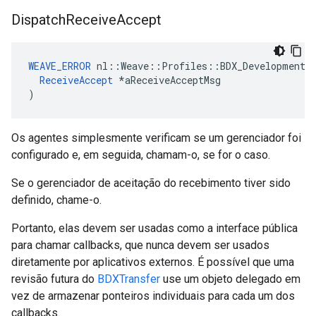
Dispatch
Receive
Accept
WEAVE_ERROR
 nl::Weave::Profiles::BDX_Development::
ReceiveAccept
 *aReceiveAcceptMsg

)
Os agentes simplesmente verificam se um gerenciador foi
configurado e, em seguida, chamam-o, se for o caso.
Se o gerenciador de aceitação do recebimento tiver sido
definido, chame-o.
Portanto, elas devem ser usadas como a interface pública
para chamar callbacks, que nunca devem ser usados
diretamente por aplicativos externos. É possível que uma
revisão futura do
BDXTransfer
use um objeto delegado em
vez de armazenar ponteiros individuais para cada um dos
callbacks.