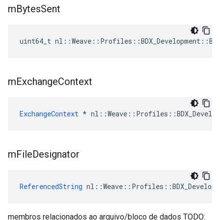
m
Bytes
Sent
uint64_t nl::Weave::Profiles::BDX_Development::BD
m
Exchange
Context
ExchangeContext
 * nl::Weave::Profiles::BDX_Develop
m
File
Designator
ReferencedString
 nl::Weave::Profiles::BDX_Developm
membros relacionados ao arquivo/bloco de dados TODO: