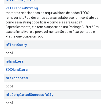
ReferencedString
membros relacionados ao arquivo/bloco de dados TODO:
remover isto? ou devemos apenas estabelecer um contrato de
como essa string pode ficar e como ela será usada?
Especificamente, ele tem o suporte de um PackageBuffer? Em
caso afirmativo, ele provavelmente não deve ficar por todo o
xfer, já que ocupa um pbuf
m
First
Query
bool
m
Handlers
BDXHandlers
m
Is
Accepted
bool
m
Is
Completed
Successfully
bool