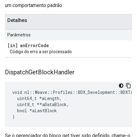
um comportamento padrão.
Detalhes
Parâmetros
[in] an
Error
Code
Código do erro a ser processado
Dispatch
Get
Block
Handler
void nl::Weave::Profiles::BDX_Development::BDXTran
  uint64_t 
*aLength,
  uint8_t *
*aDataBlock,

  bool *aLastBlock

)
Se o gerenciador do bloco get tiver sido definido, chame-o.