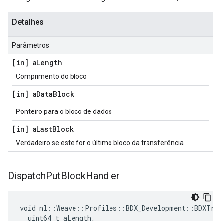
Detalhes
Parâmetros
[in] a
Length
Comprimento do bloco
[in] a
Data
Block
Ponteiro para o bloco de dados
[in] a
Last
Block
Verdadeiro se este for o último bloco da transferência
Dispatch
Put
Block
Handler
void nl::Weave::Profiles::BDX_Development::BDXTran
  uint64_t aLength,
