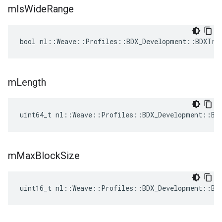
m
Is
Wide
Range
bool nl::Weave::Profiles::BDX_Development::BDXTra
m
Length
uint64_t nl::Weave::Profiles::BDX_Development::BD
m
Max
Block
Size
uint16_t nl::Weave::Profiles::BDX_Development::BD