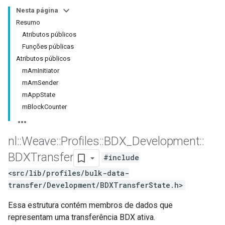
Nesta página
Resumo
Atributos públicos
Funções públicas
Atributos públicos
mAmInitiator
mAmSender
mAppState
mBlockCounter
nl
::
Weave
::
Profiles
::
BDX
_
Development
::
BDXTransfer
#include
<src/lib/profiles/bulk-data-
transfer/Development/BDXTransferState.h>
Essa estrutura contém membros de dados que
representam uma transferência BDX ativa.