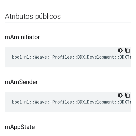
Atributos públicos
m
Am
Initiator
bool nl::Weave::Profiles::BDX_Development::BDXTra
m
Am
Sender
bool nl::Weave::Profiles::BDX_Development::BDXTra
m
App
State