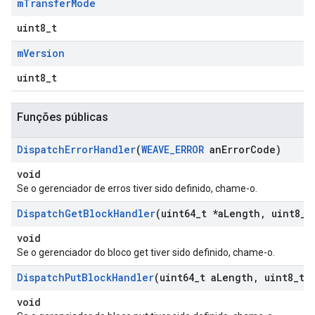
m
Transfer
Mode
uint8_t
m
Version
uint8_t
Funções públicas
Dispatch
Error
Handler
(
WEAVE
_
ERROR
an
Error
Code)
void
Se o gerenciador de erros tiver sido definido, chame-o.
Dispatch
Get
Block
Handler
(uint64
_
t *a
Length
,
uint8
_
t
void
Se o gerenciador do bloco get tiver sido definido, chame-o.
Dispatch
Put
Block
Handler
(uint64
_
t a
Length
,
uint8
_
t 
void