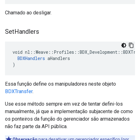
Chamado ao desligar.
Set
Handlers
void nl::Weave::Profiles::BDX_Development::BDXTran
BDXHandlers
 aHandlers

)
Essa função define os manipuladores neste objeto
BDXTransfer
.
Use esse método sempre em vez de tentar defini-los
manualmente, já que a implementação subjacente de como
os ponteiros da função do gerenciador são armazenados
não faz parte da API pública.
Observação
:para desativar um gerenciador específico (por