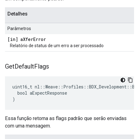
Detalhes
Parâmetros
[in] a
Xfer
Error
Relatório de status de um erro a ser processado
Get
Default
Flags
uint16_t nl::Weave::Profiles::BDX_Development::BDX
  bool aExpectResponse

)
Essa função retorna as flags padrão que serão enviadas
com uma mensagem.