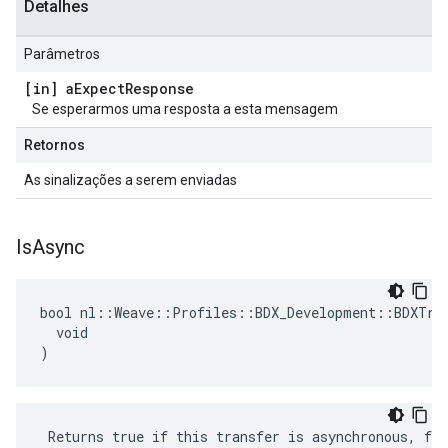
Detalhes
Parâmetros
[in] a
Expect
Response
Se esperarmos uma resposta a esta mensagem
Retornos
As sinalizações a serem enviadas
Is
Async
bool nl::Weave::Profiles::BDX_Development::BDXTran
  void

)
 Returns true if this transfer is asynchronous, fal