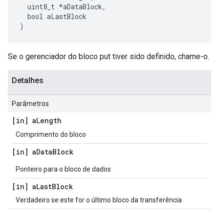
  uint8_t *aDataBlock,

  bool aLastBlock

)
Se o gerenciador do bloco put tiver sido definido, chame-o.
Detalhes
Parâmetros
[in] a
Length
Comprimento do bloco
[in] a
Data
Block
Ponteiro para o bloco de dados
[in] a
Last
Block
Verdadeiro se este for o último bloco da transferência