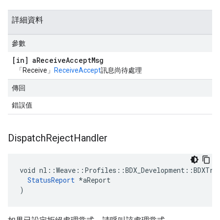
詳細資料
參數
[in] a
Receive
Accept
Msg
「Receive」
ReceiveAccept
訊息尚待處理
傳回
錯誤值
Dispatch
Reject
Handler
void nl::Weave::Profiles::BDX_Development::BDXTran
StatusReport
 *aReport

)