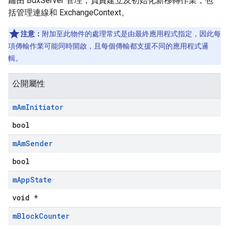
鑰由 BdxServer 管理，負責建立及初始化新移轉作業，包
括管理連線和 ExchangeContext。
注意：
附加至此物件的處理常式是由最終應用程式指定，因此每
項傳輸作業可能同時開啟，且每個傳輸都支援不同的應用程式邏
輯。
公開屬性
m
Am
Initiator
bool
m
Am
Sender
bool
m
App
State
void *
m
Block
Counter