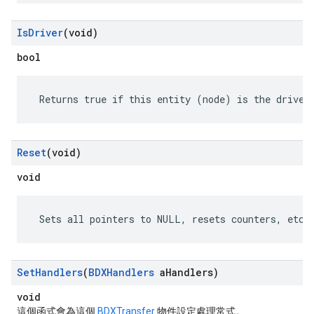
Is
Driver
(void)
bool
 Returns true if this entity (node) is the driver
Reset
(void)
void
 Sets all pointers to NULL, resets counters, etc.
Set
Handlers
(
BDXHandlers
a
Handlers)
void
這個函式會為這個
BDXTransfer
物件設定處理常式。