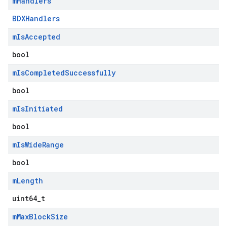
m
Handlers
BDXHandlers
m
Is
Accepted
bool
m
Is
Completed
Successfully
bool
m
Is
Initiated
bool
m
Is
Wide
Range
bool
m
Length
uint64_t
m
Max
Block
Size