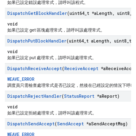
如果已設定錯誤處理常式，請呼叫該程式。
Dispatch
Get
Block
Handler
(uint64
_
t *a
Length
,
uint8
_
t
void
如果已設定 get 區塊處理常式，請呼叫該處理常式。
Dispatch
Put
Block
Handler
(uint64
_
t a
Length
,
uint8
_
t 
void
如果已設定 put 處理常式，請呼叫該處理常式。
Dispatch
Receive
Accept
(
Receive
Accept
*a
Receive
Acce
WEAVE_ERROR
調度員只需檢查處理常式是否已設定，然後在已經設定的情況下呼叫
Dispatch
Reject
Handler
(
Status
Report
*a
Report)
void
如果已設定拒絕處理常式，請呼叫該處理常式。
Dispatch
Send
Accept
(
Send
Accept
*a
Send
Accept
Msg)
WEAVE_ERROR