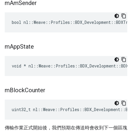
m
Am
Sender
bool nl::Weave::Profiles::BDX_Development::BDXTra
m
App
State
void * nl::Weave::Profiles::BDX_Development::BDXT
m
Block
Counter
uint32_t nl::Weave::Profiles::BDX_Development::BD
傳輸作業正式開始後，我們預期在傳送時會收到下一個區塊