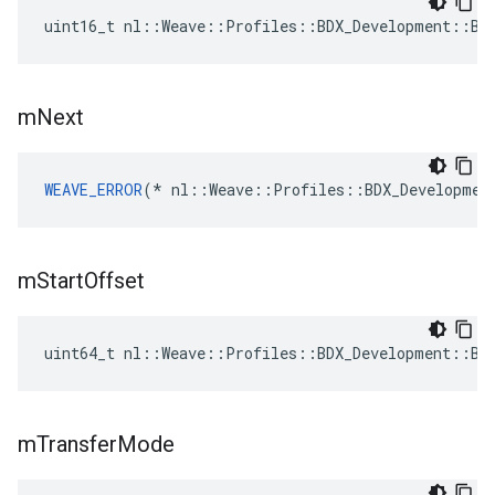
uint16_t nl::Weave::Profiles::BDX_Development::BD
m
Next
WEAVE_ERROR
(* nl::Weave::Profiles::BDX_Developmen
m
Start
Offset
uint64_t nl::Weave::Profiles::BDX_Development::BD
m
Transfer
Mode