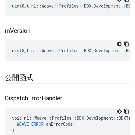
uint8_t nl::Weave::Profiles::BDX_Development::BDX
m
Version
uint8_t nl::Weave::Profiles::BDX_Development::BDX
公開函式
Dispatch
Error
Handler
void nl::Weave::Profiles::BDX_Development::BDXTran
WEAVE_ERROR
 anErrorCode

)