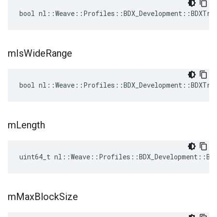
bool nl::Weave::Profiles::BDX_Development::BDXTra
m
Is
Wide
Range
bool nl::Weave::Profiles::BDX_Development::BDXTra
m
Length
uint64_t nl::Weave::Profiles::BDX_Development::BD
m
Max
Block
Size