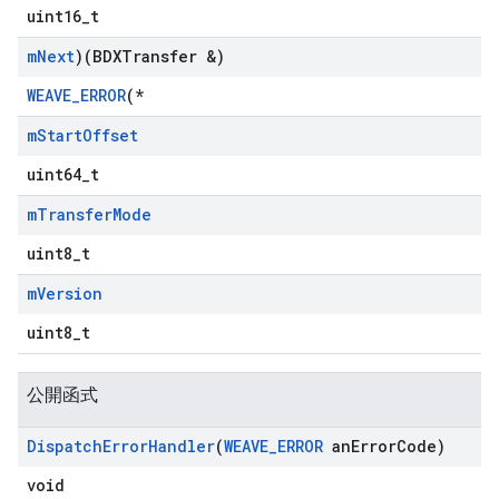
uint16_t
m
Next
)(BDXTransfer &)
WEAVE_ERROR
(*
m
Start
Offset
uint64_t
m
Transfer
Mode
uint8_t
m
Version
uint8_t
公開函式
Dispatch
Error
Handler
(
WEAVE
_
ERROR
an
Error
Code)
void