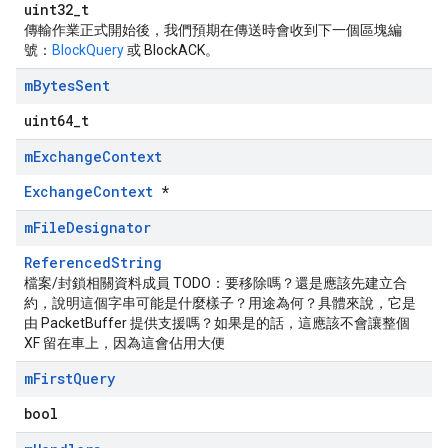
uint32_t
傳輸作業正式開始後，我們預期在傳送時會收到下一個區塊編
號：
BlockQuery
或 BlockACK。
m
Bytes
Sent
uint64_t
m
Exchange
Context
ExchangeContext
*
m
File
Designator
ReferencedString
檔案/封鎖相關資料成員 TODO：要移除嗎？還是應該先建立合
約，說明這個字串可能是什麼樣子？用途為何？具體來說，它是
由 PacketBuffer 提供支援嗎？如果是的話，這應該不會讓整個
XF 留在車上，因為這會佔用大便
m
First
Query
bool