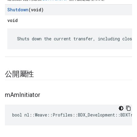
Shutdown
(void)
void
 Shuts down the current transfer, including closin
公開屬性
m
Am
Initiator
bool nl::Weave::Profiles::BDX_Development::BDXTra