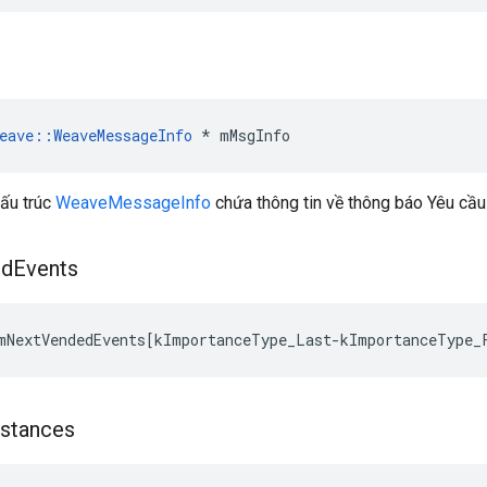
eave
::
WeaveMessageInfo
*
mMsgInfo
cấu trúc
WeaveMessageInfo
chứa thông tin về thông báo Yêu cầu
ed
Events
mNextVendedEvents[kImportanceType_Last-kImportanceType_
nstances