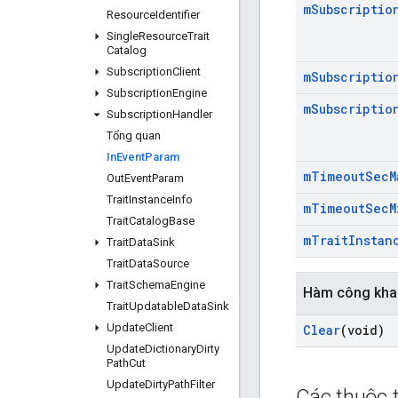
m
Subscriptio
Resource
Identifier
Single
Resource
Trait
Catalog
Subscription
Client
m
Subscriptio
Subscription
Engine
m
Subscriptio
Subscription
Handler
Tổng quan
In
Event
Param
m
Timeout
Sec
M
Out
Event
Param
Trait
Instance
Info
m
Timeout
Sec
M
Trait
Catalog
Base
m
Trait
Instan
Trait
Data
Sink
Trait
Data
Source
Trait
Schema
Engine
Hàm công kha
Trait
Updatable
Data
Sink
Update
Client
Clear
(void)
Update
Dictionary
Dirty
Path
Cut
Update
Dirty
Path
Filter
Các thuộc t