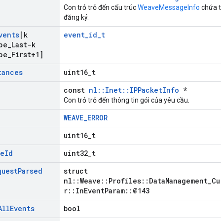
Con trỏ trỏ đến cấu trúc
WeaveMessageInfo
chứa t
đăng ký.
vents
[k
event_id_t
pe
_
Last-k
pe
_
First+1]
tances
uint16_t
const
nl::Inet::IPPacketInfo
*
Con trỏ trỏ đến thông tin gói của yêu cầu.
WEAVE_ERROR
uint16_t
le
Id
uint32_t
quest
Parsed
struct
nl::Weave::Profiles::DataManagement_Cu
r::InEventParam::@143
All
Events
bool