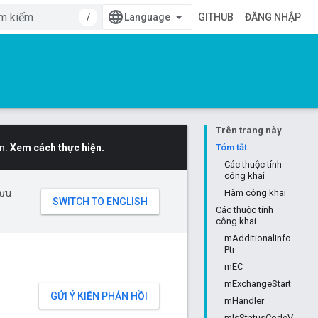
/
GITHUB
ĐĂNG NHẬP
Trên trang này
n.
Xem cách thực hiện.
Tóm tắt
Các thuộc tính
công khai
 ưu
Hàm công khai
Các thuộc tính
công khai
mAdditionalInfo
Ptr
mEC
mExchangeStart
GỬI Ý KIẾN PHẢN HỒI
mHandler
mIsStatusCodeV