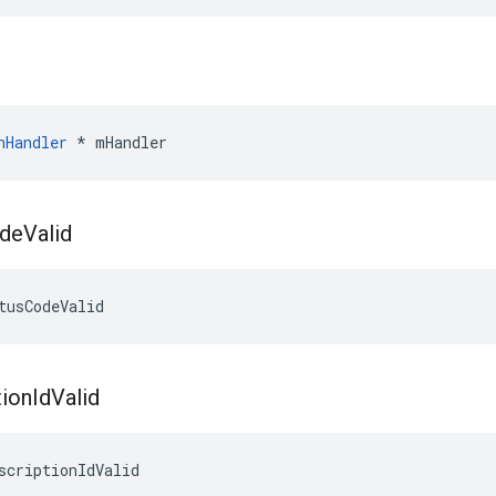
nHandler
 * mHandler
de
Valid
tusCodeValid
tion
Id
Valid
scriptionIdValid