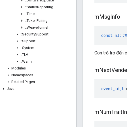
::
Software
Update
::
Status
Reporting
::
Time
m
Msg
Info
::
Token
Pairing
::
Weave
Tunnel
::
Security
Support
const
nl
::
W
::
Support
::
System
Con trỏ trỏ đến 
::
TLV
::
Warm
Modules
m
Next
Vend
Namespaces
Related Pages
event_id_t
 
Java
m
Num
Trait
I