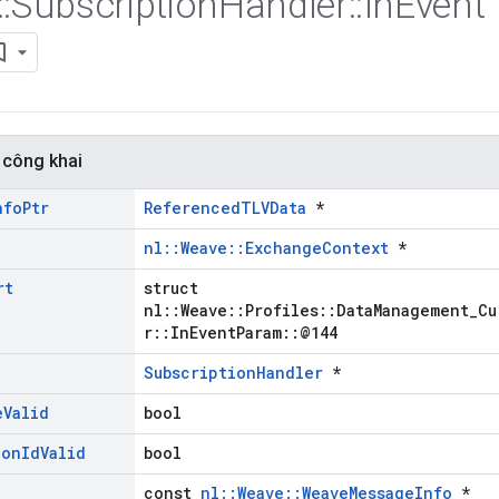
::
Subscription
Handler
::
In
Event
 công khai
nfo
Ptr
ReferencedTLVData
*
nl::Weave::ExchangeContext
*
rt
struct
nl::Weave::Profiles::DataManagement_Cu
r::InEventParam::@144
SubscriptionHandler
*
e
Valid
bool
ion
Id
Valid
bool
const
nl::Weave::WeaveMessageInfo
*