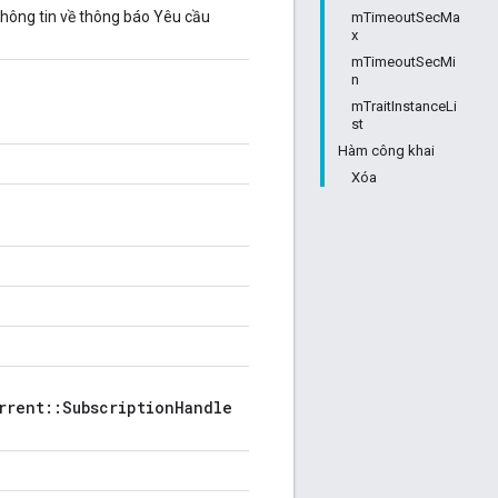
hông tin về thông báo Yêu cầu
mTimeoutSecMa
x
mTimeoutSecMi
n
mTraitInstanceLi
st
Hàm công khai
Xóa
rrent::SubscriptionHandle