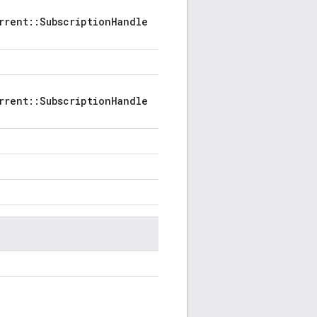
rrent::SubscriptionHandle
rrent::SubscriptionHandle