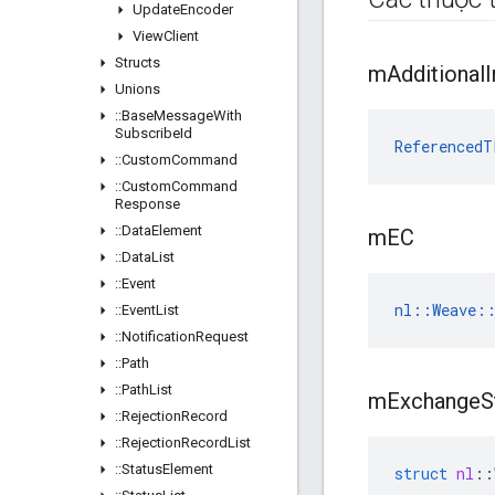
Update
Encoder
View
Client
Structs
m
Additional
I
Unions
::
Base
Message
With
Subscribe
Id
ReferencedT
::
Custom
Command
::
Custom
Command
Response
::
Data
Element
m
EC
::
Data
List
::
Event
nl::Weave::
::
Event
List
::
Notification
Request
::
Path
::
Path
List
m
Exchange
S
::
Rejection
Record
::
Rejection
Record
List
::
Status
Element
struct
nl
::