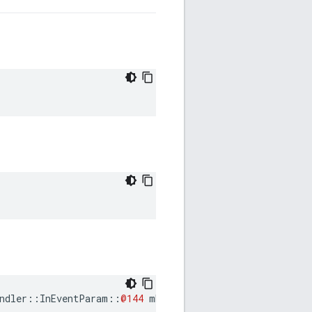
ndler
::
InEventParam
::
@144
mExchangeStart