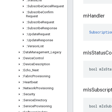
::
Status
List
::
Subscribe
Cancel
Request
::
Subscribe
Confirm
m
Handler
Request
::
Subscribe
Request
::
Subscribe
Response
Subscriptio
::
Update
Request
::
Update
Response
::
Version
List
m
Is
Status
Co
::
Data
Management
_
Legacy
::
Device
Control
::
Device
Description
bool mIsSta
::
Echo
_
Next
::
Fabric
Provisioning
::
Heartbeat
::
Network
Provisioning
m
Is
Subscrip
::
Security
::
Service
Directory
bool mIsSub
::
Service
Provisioning