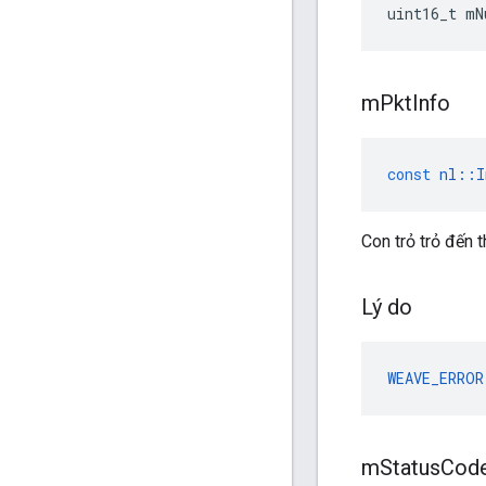
uint16_t mN
m
Pkt
Info
const
nl
::
I
Con trỏ trỏ đến t
Lý do
WEAVE_ERROR
m
Status
Cod