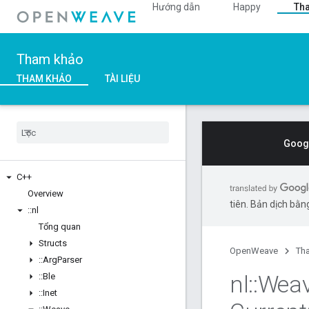
Hướng dẫn
Happy
Th
Tham khảo
THAM KHẢO
TÀI LIỆU
Googl
C++
Overview
tiên. Bản dịch bằng
::
nl
Tổng quan
Structs
OpenWeave
Th
::
Arg
Parser
nl
::
Wea
::
Ble
::
Inet