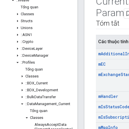
Current
::
Weave
Tổng quan
Param
Classes
Structs
Tóm tắt
Unions
::
ASN1
Các thuộc tính
::
Crypto
::
Device
Layer
m
Additional
I
::
Device
Manager
::
Profiles
m
EC
Tổng quan
m
Exchange
Sta
Classes
::
BDX
_
Current
::
BDX
_
Development
m
Handler
::
Bulk
Data
Transfer
::
Data
Management
_
Current
m
Is
Status
Cod
Tổng quan
m
Is
Subscript
Classes
Always
Accept
Data
m
Msg
Info