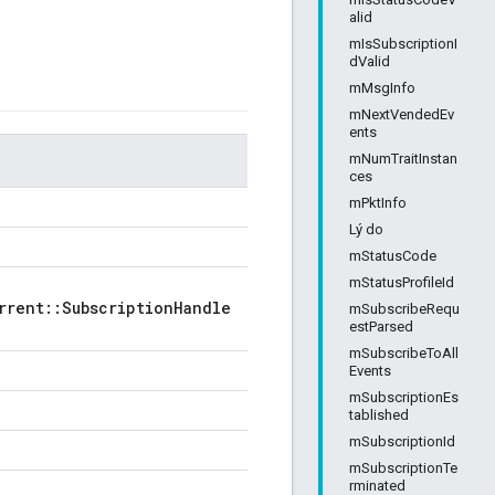
alid
mIsSubscriptionI
dValid
mMsgInfo
mNextVendedEv
ents
mNumTraitInstan
ces
mPktInfo
Lý do
mStatusCode
mStatusProfileId
rrent::SubscriptionHandle
mSubscribeRequ
estParsed
mSubscribeToAll
Events
mSubscriptionEs
tablished
mSubscriptionId
mSubscriptionTe
rminated