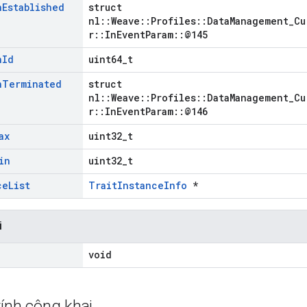
n
Established
struct
nl::Weave::Profiles::DataManagement_Cu
r::InEventParam::@145
n
Id
uint64_t
n
Terminated
struct
nl::Weave::Profiles::DataManagement_Cu
r::InEventParam::@146
ax
uint32_t
in
uint32_t
ce
List
TraitInstanceInfo
*
i
void
ính công khai