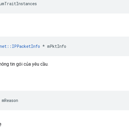
umTraitInstances
net
::
IPPacketInfo
*
mPktInfo
hông tin gói của yêu cầu.
 mReason
e