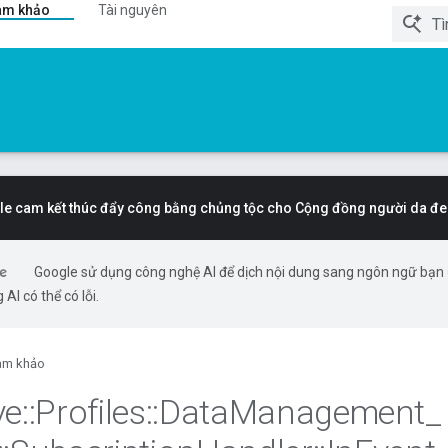
am khảo
Tài nguyên
e cam kết thúc đẩy công bằng chủng tộc cho Cộng đồng người da đe
Google sử dụng công nghệ AI để dịch nội dung sang ngôn ngữ bạn
 AI có thể có lỗi.
am khảo
ve
::
Profiles
::
Data
Management
_