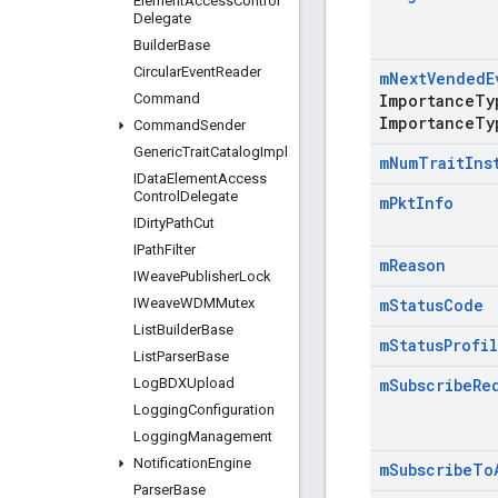
Element
Access
Control
Delegate
Builder
Base
Circular
Event
Reader
m
Next
Vended
E
Command
Importance
Ty
Importance
Ty
Command
Sender
Generic
Trait
Catalog
Impl
m
Num
Trait
Ins
IData
Element
Access
Control
Delegate
m
Pkt
Info
IDirty
Path
Cut
IPath
Filter
m
Reason
IWeave
Publisher
Lock
IWeave
WDMMutex
m
Status
Code
List
Builder
Base
m
Status
Profi
List
Parser
Base
Log
BDXUpload
m
Subscribe
Re
Logging
Configuration
Logging
Management
Notification
Engine
m
Subscribe
To
Parser
Base