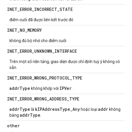
INET
_
ERROR
_
INCORRECT
_
STATE
điểm cuối đã được liên kết trước đó
INET
_
NO
_
MEMORY
không đủ bộ nhớ cho điểm cuối
INET
_
ERROR
_
UNKNOWN
_
INTERFACE
Trên một số nền tảng, giao diện được chỉ định tuỳ ý không có
sẵn.
INET
_
ERROR
_
WRONG
_
PROTOCOL
_
TYPE
addrType
IPVer
không khớp với
.
INET
_
ERROR
_
WRONG
_
ADDRESS
_
TYPE
addrType
kIPAddressType_Any
addr
là
hoặc loại
không
addrType
bằng
.
other