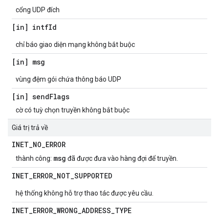
cổng UDP đích
[in] intf
Id
chỉ báo giao diện mạng không bắt buộc
[in] msg
vùng đệm gói chứa thông báo UDP
[in] send
Flags
cờ có tuỳ chọn truyền không bắt buộc
Giá trị trả về
INET
_
NO
_
ERROR
msg
thành công:
đã được đưa vào hàng đợi để truyền.
INET
_
ERROR
_
NOT
_
SUPPORTED
hệ thống không hỗ trợ thao tác được yêu cầu.
INET
_
ERROR
_
WRONG
_
ADDRESS
_
TYPE