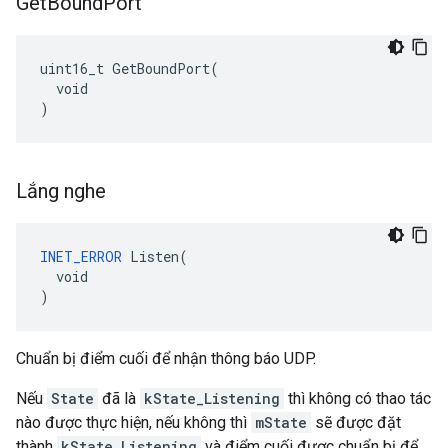
Get
Bound
Port
uint16_t GetBoundPort(

  void

)
Lắng nghe
INET_ERROR
 Listen(

  void

)
Chuẩn bị điểm cuối để nhận thông báo UDP.
Nếu
State
đã là
kState_Listening
thì không có thao tác
nào được thực hiện, nếu không thì
mState
sẽ được đặt
thành
kState_Listening
và điểm cuối được chuẩn bị để