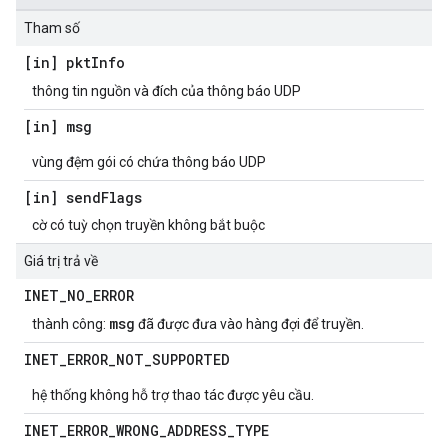
Tham số
[in] pkt
Info
thông tin nguồn và đích của thông báo UDP
[in] msg
vùng đệm gói có chứa thông báo UDP
[in] send
Flags
cờ có tuỳ chọn truyền không bắt buộc
Giá trị trả về
INET
_
NO
_
ERROR
msg
thành công:
đã được đưa vào hàng đợi để truyền.
INET
_
ERROR
_
NOT
_
SUPPORTED
hệ thống không hỗ trợ thao tác được yêu cầu.
INET
_
ERROR
_
WRONG
_
ADDRESS
_
TYPE