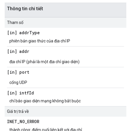
Thông tin chi tiết
Tham số
[in] addr
Type
phiên bản giao thức của địa chỉ IP
[in] addr
địa chỉ IP (phải là một địa chỉ giao diện)
[in] port
cổng UDP
[in] intf
Id
chỉ báo giao diện mạng không bắt buộc
Giá trị trả về
INET
_
NO
_
ERROR
thành công: điểm cuối liên kết với địa chỉ