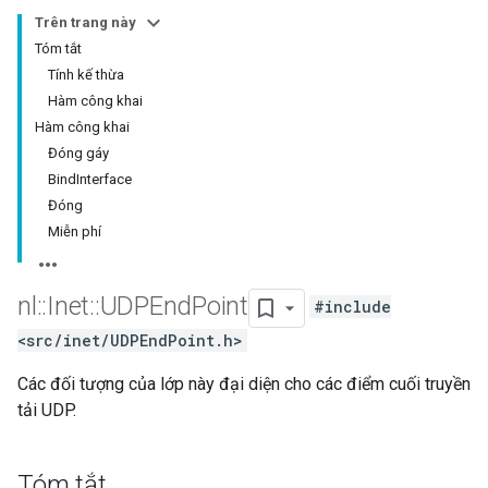
Trên trang này
Tóm tắt
Tính kế thừa
Hàm công khai
Hàm công khai
Đóng gáy
BindInterface
Đóng
Miễn phí
nl
::
Inet
::
UDPEnd
Point
#include
<src/inet/UDPEndPoint.h>
Các đối tượng của lớp này đại diện cho các điểm cuối truyền
tải UDP.
Tóm tắt