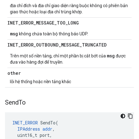
địa chỉ đích và địa chỉ giao diện ràng buộc không có phiên bản
giao thức hoặc loại địa chỉ trùng khớp.
INET
_
ERROR
_
MESSAGE
_
TOO
_
LONG
msg
không chứa toàn bộ thông báo UDP.
INET
_
ERROR
_
OUTBOUND
_
MESSAGE
_
TRUNCATED
msg
Trên một số nền tảng, chỉ một phần bị cắt bớt của
được
đưa vào hàng đợi để truyền.
other
lỗi hệ thống hoặc nền tảng khác
Send
To
INET_ERROR
SendTo
(
IPAddress
addr
,
uint16_t
port
,