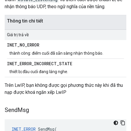
nhận thông báo UDP, theo ngữ nghĩa của nền tảng.
Thông tin chi tiết
Giá trị trả về
INET
_
NO
_
ERROR
thành công: điểm cuối đã sẵn sàng nhận thông báo.
INET
_
ERROR
_
INCORRECT
_
STATE
thiết bị đầu cuối đang lắng nghe.
Trên LwIP, bạn không được gọi phương thức này khi đã thu
nạp được khoá ngăn xếp LwIP
Send
Msg
INET_ERROR
SendMsg
(