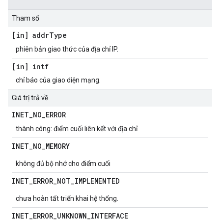
Tham số
[in] addr
Type
phiên bản giao thức của địa chỉ IP.
[in] intf
chỉ báo của giao diện mạng.
Giá trị trả về
INET
_
NO
_
ERROR
thành công: điểm cuối liên kết với địa chỉ
INET
_
NO
_
MEMORY
không đủ bộ nhớ cho điểm cuối
INET
_
ERROR
_
NOT
_
IMPLEMENTED
chưa hoàn tất triển khai hệ thống.
INET
_
ERROR
_
UNKNOWN
_
INTERFACE