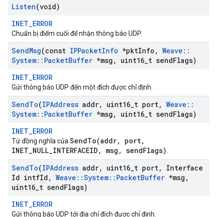
Listen
(void)
INET_ERROR
Chuẩn bị điểm cuối để nhận thông báo UDP.
Send
Msg
(const
IPPacket
Info
*pkt
Info
,
Weave
::
System
::
Packet
Buffer
*msg
,
uint16
_
t send
Flags)
INET_ERROR
Gửi thông báo UDP đến một đích được chỉ định.
Send
To
(
IPAddress
addr
,
uint16
_
t port
,
Weave
::
System
::
Packet
Buffer
*msg
,
uint16
_
t send
Flags)
INET_ERROR
SendTo(addr, port,
Từ đồng nghĩa của
INET_NULL_INTERFACEID, msg, sendFlags)
.
Send
To
(
IPAddress
addr
,
uint16
_
t port
,
Interface
Id intf
Id
,
Weave
::
System
::
Packet
Buffer
*msg
,
uint16
_
t send
Flags)
INET_ERROR
Gửi thông báo UDP tới địa chỉ đích được chỉ định.