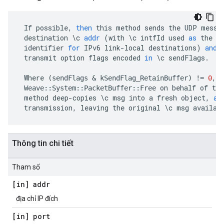
If
possible
,
then
this
method
sends
the
UDP
messa
destination
\
c
addr
(
with
\
c
intfId
used
as
the
s
identifier
for
IPv6
link
-
local
destinations
)
and
transmit
option
flags
encoded
in
\
c
sendFlags
.
Where
,
c
(
sendFlags
&
kSendFlag_RetainBuffer
)
!=
0
on
behalf
of
the
Weave
::
System
::
PacketBuffer
::
Free
method
deep
-
copies
\
c
msg
into
a
fresh
object
,
an
transmission
,
leaving
the
original
\
c
msg
availab
Thông tin chi tiết
Tham số
[in] addr
địa chỉ IP đích
[in] port