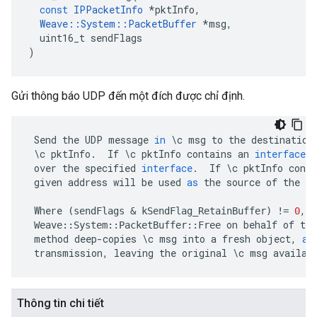
const
IPPacketInfo
*
pktInfo
,
Weave
::
System
::
PacketBuffer
*
msg
,
uint16_t
sendFlags
)
Gửi thông báo UDP đến một đích được chỉ định.
Send
the
UDP
message
in
\
c
msg
to
the
destination
\
c
pktInfo
.
If
\
c
pktInfo
contains
an
interface
i
over
the
specified
interface
.
If
\
c
pktInfo
conta
given
address
will
be
used
as
the
source
of
the
U
Where
,
c
(
sendFlags
&
kSendFlag_RetainBuffer
)
!=
0
on
behalf
of
the
Weave
::
System
::
PacketBuffer
::
Free
method
deep
-
copies
\
c
msg
into
a
fresh
object
,
an
transmission
,
leaving
the
original
\
c
msg
availab
Thông tin chi tiết