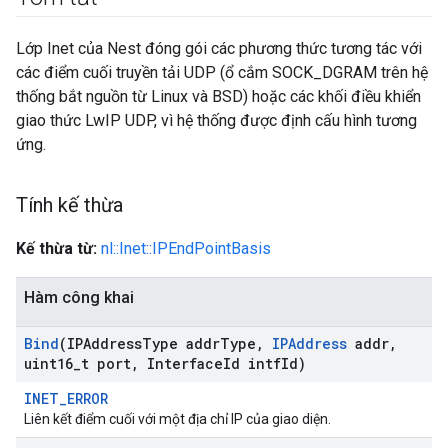
Lớp Inet của Nest đóng gói các phương thức tương tác với
các điểm cuối truyền tải UDP (ổ cắm SOCK_DGRAM trên hệ
thống bắt nguồn từ Linux và BSD) hoặc các khối điều khiển
giao thức LwIP UDP, vì hệ thống được định cấu hình tương
ứng.
Tính kế thừa
Kế thừa từ:
nl::Inet::IPEndPointBasis
Hàm công khai
Bind
(IPAddress
Type addr
Type
,
IPAddress
addr
,
uint16
_
t port
,
Interface
Id intf
Id)
INET_ERROR
Liên kết điểm cuối với một địa chỉ IP của giao diện.