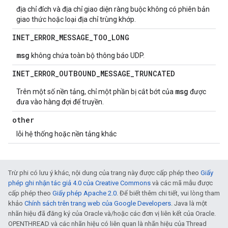
địa chỉ đích và địa chỉ giao diện ràng buộc không có phiên bản
giao thức hoặc loại địa chỉ trùng khớp.
INET
_
ERROR
_
MESSAGE
_
TOO
_
LONG
msg
không chứa toàn bộ thông báo UDP.
INET
_
ERROR
_
OUTBOUND
_
MESSAGE
_
TRUNCATED
msg
Trên một số nền tảng, chỉ một phần bị cắt bớt của
được
đưa vào hàng đợi để truyền.
other
lỗi hệ thống hoặc nền tảng khác
Trừ phi có lưu ý khác, nội dung của trang này được cấp phép theo
Giấy
phép ghi nhận tác giả 4.0 của Creative Commons
và các mã mẫu được
cấp phép theo
Giấy phép Apache 2.0
. Để biết thêm chi tiết, vui lòng tham
khảo
Chính sách trên trang web của Google Developers
. Java là một
nhãn hiệu đã đăng ký của Oracle và/hoặc các đơn vị liên kết của Oracle.
OPENTHREAD và các nhãn hiệu có liên quan là nhãn hiệu của Thread