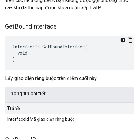
Trên các hệ thống LwIP, bạn không được gọi phương thức
này khi đã thu nạp được khoá ngăn xếp LwIP.
Get
Bound
Interface
InterfaceId GetBoundInterface(

  void

)
Lấy giao diện ràng buộc trên điểm cuối này.
Thông tin chi tiết
Trả về
InterfaceId Mã giao diện ràng buộc.