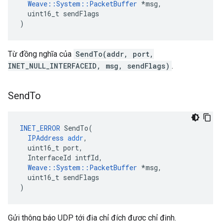
Weave
::
System
::
PacketBuffer
*
msg
,
uint16_t
sendFlags
)
Từ đồng nghĩa của
SendTo(addr, port,
INET_NULL_INTERFACEID, msg, sendFlags)
.
Send
To
INET_ERROR
SendTo
(
IPAddress
addr
,
uint16_t
port
,
InterfaceId
intfId
,
Weave
::
System
::
PacketBuffer
*
msg
,
uint16_t
sendFlags
)
Gửi thông báo UDP tới địa chỉ đích được chỉ định.