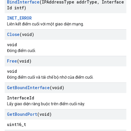
Bind
Interface
(IPAddress
Type addr
Type
,
Interface
Id intf)
INET_ERROR
Liên kết điểm cuối với một giao diện mạng.
Close
(void)
void
Đóng điểm cuối.
Free
(void)
void
Đóng điểm cuối và tái chế bộ nhớ của điểm cuối.
Get
Bound
Interface
(void)
InterfaceId
Lấy giao diện ràng buộc trên điểm cuối này.
Get
Bound
Port
(void)
uint16_t