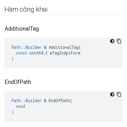
Hàm công khai
Additional
Tag
Path
::
Builder
&
AdditionalTag
(
const
uint64_t
aTagInApiForm
)
End
Of
Path
Path::Builder
 & EndOfPath(

  void

)