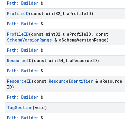
Path::Builder
&
Profile
ID
(const uint32
_
t a
Profile
ID)
Path::Builder
&
Profile
ID
(const uint32
_
t a
Profile
ID
,
const
Schema
Version
Range
& a
Schema
Version
Range)
Path::Builder
&
Resource
ID
(const uint64
_
t a
Resource
ID)
Path::Builder
&
Resource
ID
(const
Resource
Identifier
& a
Resource
ID)
Path::Builder
&
Tag
Section
(void)
Path::Builder
&