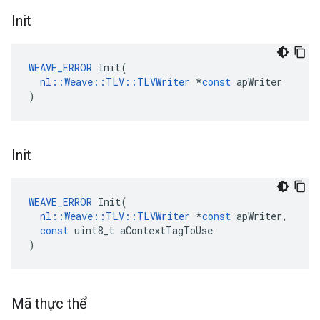
Init
WEAVE_ERROR
Init
(
nl
::
Weave
::
TLV
::
TLVWriter
*
const
apWriter
)
Init
WEAVE_ERROR
Init
(
nl
::
Weave
::
TLV
::
TLVWriter
*
const
apWriter
,
const
uint8_t
aContextTagToUse
)
Mã thực thể