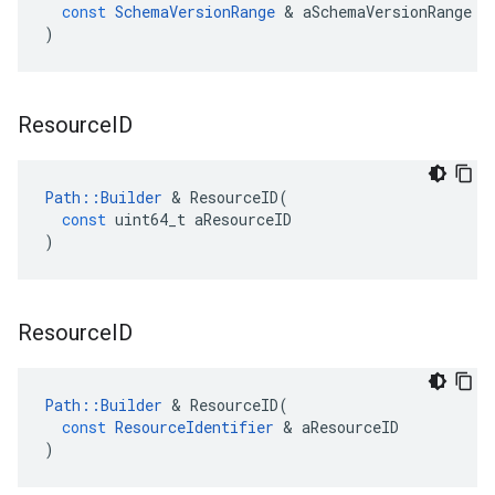
const
SchemaVersionRange
&
aSchemaVersionRange
)
Resource
ID
Path
::
Builder
&
ResourceID
(
const
uint64_t
aResourceID
)
Resource
ID
Path
::
Builder
&
ResourceID
(
const
ResourceIdentifier
&
aResourceID
)