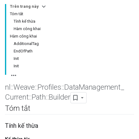
Trên trang này
Tóm tắt
Tính kế thừa
Hàm công khai
Hàm công khai
AdditionalTag
EndOfPath
Init
Init
nl
::
Weave
::
Profiles
::
Data
Management
_
Id
Current
::
Path
::
Builder
Tóm tắt
Tính kế thừa