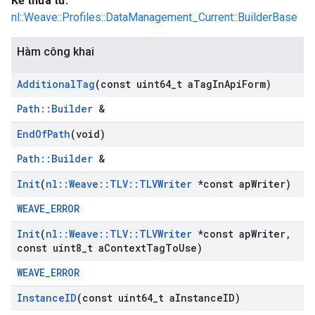
Kế thừa từ:
nl::Weave::Profiles::DataManagement_Current::BuilderBase
Hàm công khai
Additional
Tag
(const uint64
_
t a
Tag
In
Api
Form)
Path::Builder
&
End
Of
Path
(void)
Path::Builder
&
Init
(
nl
::
Weave
::
TLV
::
TLVWriter
*const ap
Writer)
WEAVE_ERROR
Init
(
nl
::
Weave
::
TLV
::
TLVWriter
*const ap
Writer
,
const uint8
_
t a
Context
Tag
To
Use)
WEAVE_ERROR
Instance
ID
(const uint64
_
t a
Instance
ID)