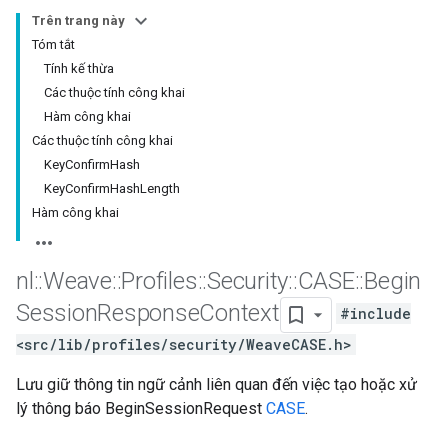
Trên trang này
Tóm tắt
Tính kế thừa
Các thuộc tính công khai
Hàm công khai
Các thuộc tính công khai
KeyConfirmHash
KeyConfirmHashLength
Hàm công khai
nl
::
Weave
::
Profiles
::
Security
::
CASE
::
Begin
Session
Response
Context
#include
<src/lib/profiles/security/WeaveCASE.h>
Lưu giữ thông tin ngữ cảnh liên quan đến việc tạo hoặc xử
lý thông báo BeginSessionRequest
CASE
.