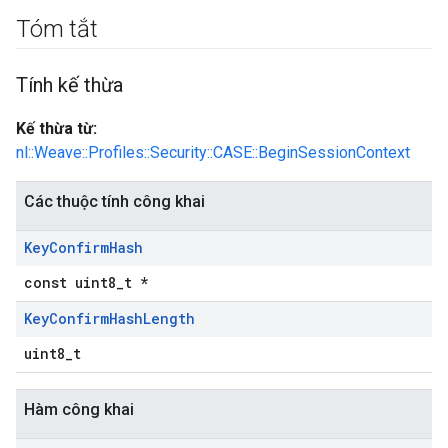
Tóm tắt
Tính kế thừa
Kế thừa từ:
nl::Weave::Profiles::Security::CASE::BeginSessionContext
Các thuộc tính công khai
Key
Confirm
Hash
const uint8_t *
Key
Confirm
Hash
Length
uint8_t
Hàm công khai