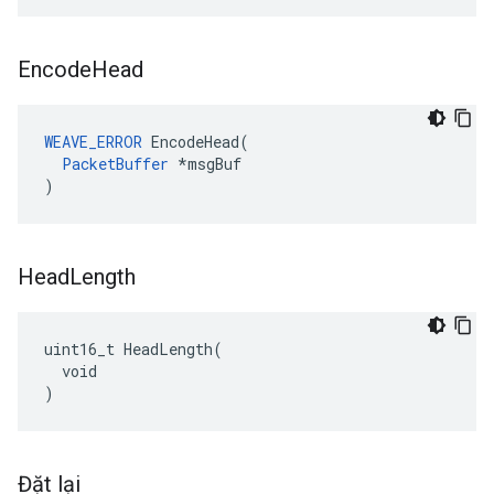
Encode
Head
WEAVE_ERROR
 EncodeHead(

PacketBuffer
 *msgBuf

)
Head
Length
uint16_t HeadLength(

  void

)
Đặt lại