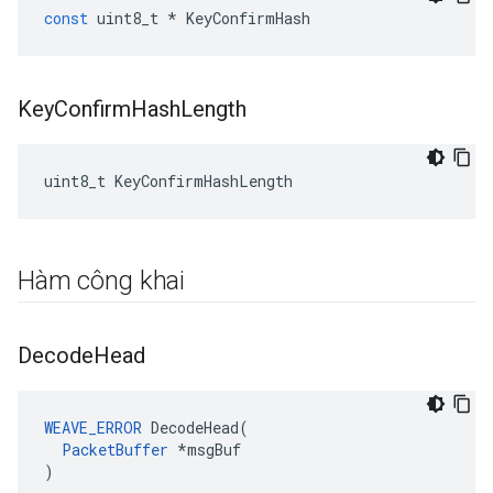
const
uint8_t
*
KeyConfirmHash
Key
Confirm
Hash
Length
uint8_t KeyConfirmHashLength
Hàm công khai
Decode
Head
WEAVE_ERROR
 DecodeHead(

PacketBuffer
 *msgBuf

)