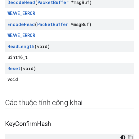
Decode
Head
(
Packet
Buffer
*msg
Buf)
WEAVE_ERROR
Encode
Head
(
Packet
Buffer
*msg
Buf)
WEAVE_ERROR
Head
Length
(void)
uint16_t
Reset
(void)
void
Các thuộc tính công khai
Key
Confirm
Hash