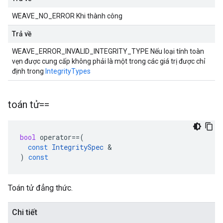
WEAVE_NO_ERROR Khi thành công
Trả về
WEAVE_ERROR_INVALID_INTEGRITY_TYPE Nếu loại tính toàn
vẹn được cung cấp không phải là một trong các giá trị được chỉ
định trong
IntegrityTypes
toán tử==
bool
operator
==
(
const
IntegritySpec
&
)
const
Toán tử đẳng thức.
Chi tiết