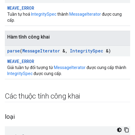
WEAVE_ERROR
Tuần tự hoá
IntegritySpec
thành
MessageIterator
được cung
cấp.
Hàm tĩnh công khai
parse
(
Message
Iterator
&
,
Integrity
Spec
&)
WEAVE_ERROR
Giải tuần tự đối tượng từ
MessageIterator
được cung cấp thành
IntegritySpec
được cung cấp.
Các thuộc tính công khai
loại