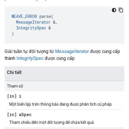
WEAVE_ERROR
 parse(

MessageIterator
 &,

IntegritySpec
 &

)
Giải tuần tự đối tượng từ
MessageIterator
được cung cấp
thành
IntegritySpec
được cung cấp.
Chi tiết
Tham số
[in] i
Một biến lặp trên thông báo đang được phân tích cú pháp.
[in] a
Spec
Tham chiếu đến một đối tượng để chứa kết quả