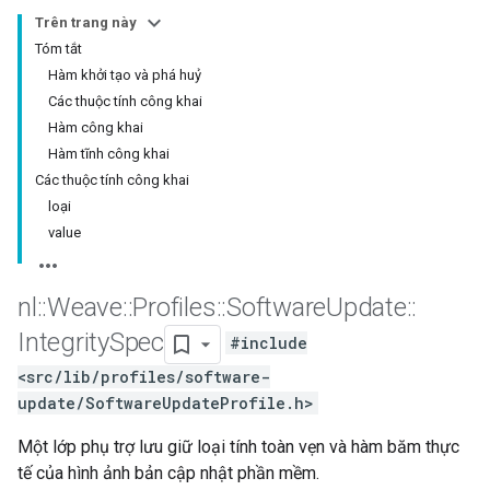
Trên trang này
Tóm tắt
Hàm khởi tạo và phá huỷ
Các thuộc tính công khai
Hàm công khai
Hàm tĩnh công khai
Các thuộc tính công khai
loại
value
nl
::
Weave
::
Profiles
::
Software
Update
::
Integrity
Spec
#include
<src/lib/profiles/software-
update/SoftwareUpdateProfile.h>
Một lớp phụ trợ lưu giữ loại tính toàn vẹn và hàm băm thực
tế của hình ảnh bản cập nhật phần mềm.