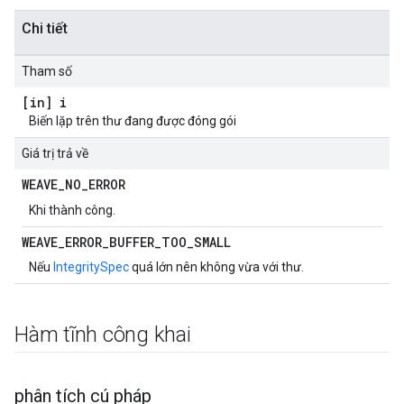
Chi tiết
Tham số
[in] i
Biến lặp trên thư đang được đóng gói
Giá trị trả về
WEAVE
_
NO
_
ERROR
Khi thành công.
WEAVE
_
ERROR
_
BUFFER
_
TOO
_
SMALL
Nếu
IntegritySpec
quá lớn nên không vừa với thư.
Hàm tĩnh công khai
phân tích cú pháp