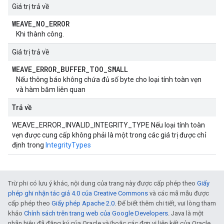
Giá trị trả về
WEAVE
_
NO
_
ERROR
Khi thành công.
Giá trị trả về
WEAVE
_
ERROR
_
BUFFER
_
TOO
_
SMALL
Nếu thông báo không chứa đủ số byte cho loại tính toàn vẹn
và hàm băm liên quan
Trả về
WEAVE_ERROR_INVALID_INTEGRITY_TYPE Nếu loại tính toàn
vẹn được cung cấp không phải là một trong các giá trị được chỉ
định trong
IntegrityTypes
Trừ phi có lưu ý khác, nội dung của trang này được cấp phép theo
Giấy
phép ghi nhận tác giả 4.0 của Creative Commons
và các mã mẫu được
cấp phép theo
Giấy phép Apache 2.0
. Để biết thêm chi tiết, vui lòng tham
khảo
Chính sách trên trang web của Google Developers
. Java là một
nhãn hiệu đã đăng ký của Oracle và/hoặc các đơn vị liên kết của Oracle.