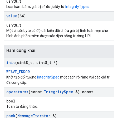
uint8_t
Loại hàm băm, giá trị sẽ được lấy từ
IntegrityTypes
.
value
[64]
uint8_t
Một chuỗi byte có độ dài biến đổi chứa giá trị tính toàn vẹn cho
hình ảnh phần mềm được xác định bằng trường URI.
Hàm công khai
init
(uint8
_
t
,
uint8
_
t *)
WEAVE_ERROR
Khởi tạo đối tượng
IntegritySpec
một cách rõ ràng với các giá trị
đã cung cấp.
operator==
(const
Integrity
Spec
&) const
bool
Toán tử đẳng thức.
pack
(
Message
Iterator
&)