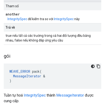
Tham số
another
IntegritySpec
để kiểm tra so với
IntegritySpec
này
Trả về
true nếu tất cả các trường trong cả hai đối tượng đều bằng
nhau, false nếu không đáp ứng yêu cầu
gói
WEAVE_ERROR
 pack(

MessageIterator
 &

)
Tuần tự hoá
IntegritySpec
thành
MessageIterator
được
cung cấp.