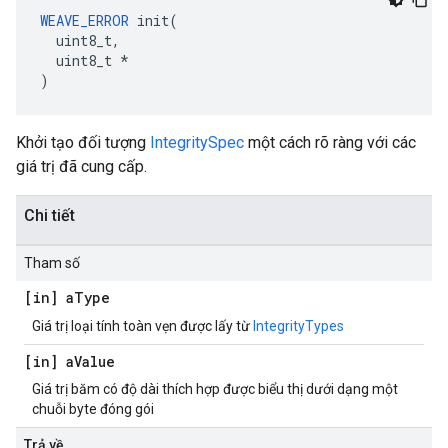
WEAVE_ERROR
 init(

  uint8_t,

  uint8_t *

)
Khởi tạo đối tượng
IntegritySpec
một cách rõ ràng với các
giá trị đã cung cấp.
Chi tiết
Tham số
[in] a
Type
Giá trị loại tính toàn vẹn được lấy từ
IntegrityTypes
[in] a
Value
Giá trị băm có độ dài thích hợp được biểu thị dưới dạng một
chuỗi byte đóng gói
Trả về