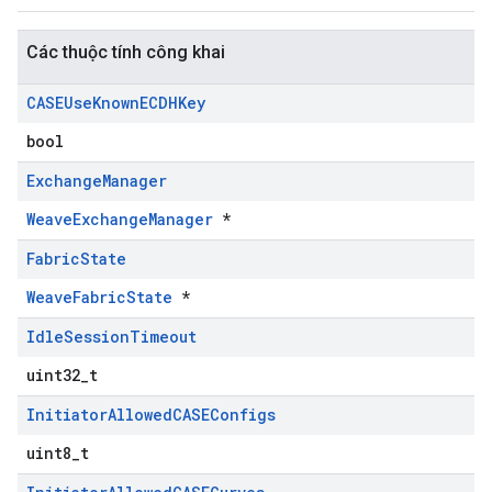
Các thuộc tính công khai
CASEUse
Known
ECDHKey
bool
Exchange
Manager
WeaveExchangeManager
*
Fabric
State
WeaveFabricState
*
Idle
Session
Timeout
uint32_t
Initiator
Allowed
CASEConfigs
uint8_t