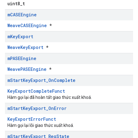
uint8_t
m
CASEEngine
WeaveCASEEngine
*
m
Key
Export
WeaveKeyExport
*
m
PASEEngine
WeavePASEEngine
*
m
Start
Key
Export
_
On
Complete
KeyExportCompleteFunct
Hàm gọi lại đã hoàn tất giao thức xuất khoá.
m
Start
Key
Export
_
On
Error
KeyExportErrorFunct
Hàm gọi lại lỗi giao thức xuất khoá.
m
Start
Key
Export
_
Req
State