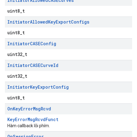
Initiator
Allowed
CASECurves
uint8_t
Initiator
Allowed
Key
Export
Configs
uint8_t
Initiator
CASEConfig
uint32_t
Initiator
CASECurve
Id
uint32_t
Initiator
Key
Export
Config
uint8_t
On
Key
Error
Msg
Rcvd
KeyErrorMsgRcvdFunct
Hàm callback lỗi phím.
On
Session
Error