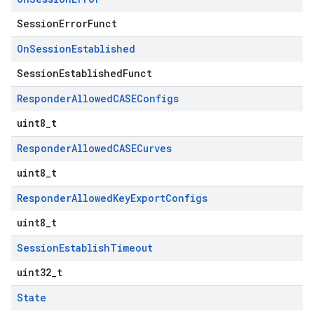
SessionErrorFunct
On
Session
Established
SessionEstablishedFunct
Responder
Allowed
CASEConfigs
uint8_t
Responder
Allowed
CASECurves
uint8_t
Responder
Allowed
Key
Export
Configs
uint8_t
Session
Establish
Timeout
uint32_t
State