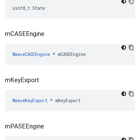
uint8_t State
m
CASEEngine
WeaveCASEEngine
 * mCASEEngine
m
Key
Export
WeaveKeyExport
 * mKeyExport
m
PASEEngine