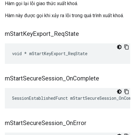
Hàm gọi lại lỗi giao thức xuất khoá.
Hàm này được gọi khi xảy ra lỗi trong quá trình xuất khoá.
m
Start
Key
Export
_
Req
State
void * mStartKeyExport_ReqState
m
Start
Secure
Session
_
On
Complete
SessionEstablishedFunct mStartSecureSession_OnComp
m
Start
Secure
Session
_
On
Error