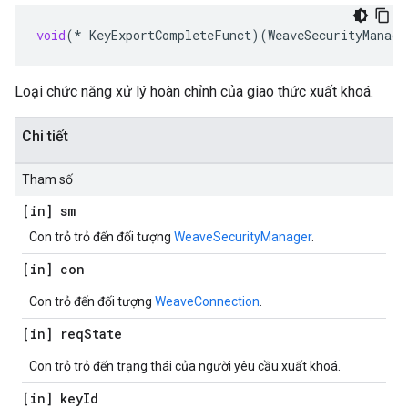
void
(
*
KeyExportCompleteFunct
)(
WeaveSecurityManage
Loại chức năng xử lý hoàn chỉnh của giao thức xuất khoá.
Chi tiết
Tham số
[in] sm
Con trỏ trỏ đến đối tượng
WeaveSecurityManager
.
[in] con
Con trỏ đến đối tượng
WeaveConnection
.
[in] req
State
Con trỏ trỏ đến trạng thái của người yêu cầu xuất khoá.
[in] key
Id