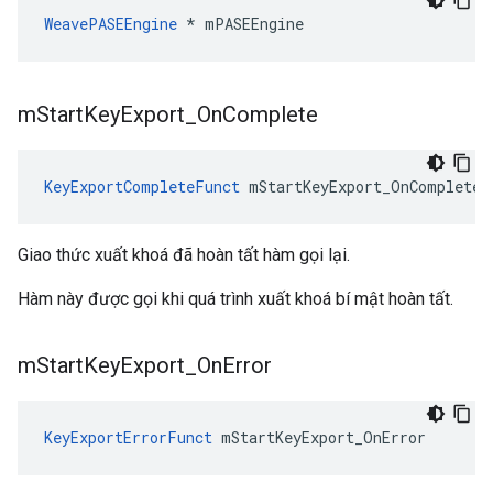
WeavePASEEngine
 * mPASEEngine
m
Start
Key
Export
_
On
Complete
KeyExportCompleteFunct
 mStartKeyExport_OnComplete
Giao thức xuất khoá đã hoàn tất hàm gọi lại.
Hàm này được gọi khi quá trình xuất khoá bí mật hoàn tất.
m
Start
Key
Export
_
On
Error
KeyExportErrorFunct
 mStartKeyExport_OnError