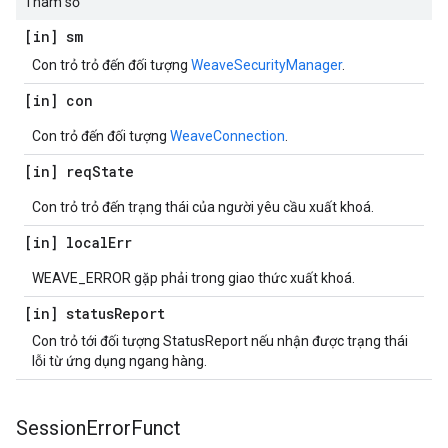
Tham số
[in] sm
Con trỏ trỏ đến đối tượng
WeaveSecurityManager
.
[in] con
Con trỏ đến đối tượng
WeaveConnection
.
[in] req
State
Con trỏ trỏ đến trạng thái của người yêu cầu xuất khoá.
[in] local
Err
WEAVE_ERROR gặp phải trong giao thức xuất khoá.
[in] status
Report
Con trỏ tới đối tượng StatusReport nếu nhận được trạng thái
lỗi từ ứng dụng ngang hàng.
Session
Error
Funct