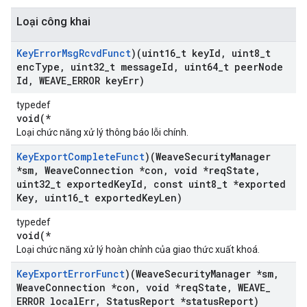
Loại công khai
Key
Error
Msg
Rcvd
Funct
)(uint16
_
t key
Id
,
uint8
_
t
enc
Type
,
uint32
_
t message
Id
,
uint64
_
t peer
Node
Id
,
WEAVE
_
ERROR key
Err)
typedef
void(*
Loại chức năng xử lý thông báo lỗi chính.
Key
Export
Complete
Funct
)(Weave
Security
Manager
*sm
,
Weave
Connection *con
,
void *req
State
,
uint32
_
t exported
Key
Id
,
const uint8
_
t *exported
Key
,
uint16
_
t exported
Key
Len)
typedef
void(*
Loại chức năng xử lý hoàn chỉnh của giao thức xuất khoá.
Key
Export
Error
Funct
)(Weave
Security
Manager *sm
,
Weave
Connection *con
,
void *req
State
,
WEAVE
_
ERROR local
Err
,
Status
Report *status
Report)