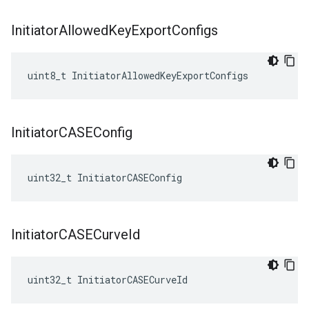
Initiator
Allowed
Key
Export
Configs
uint8_t InitiatorAllowedKeyExportConfigs
Initiator
CASEConfig
uint32_t InitiatorCASEConfig
Initiator
CASECurve
Id
uint32_t InitiatorCASECurveId