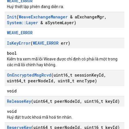
WEAVE_ERROR
Huỷ thiết lập phiên đang diễn ra.
Init
(
Weave
Exchange
Manager
& a
Exchange
Mgr
,
System
::
Layer
& a
System
Layer)
WEAVE_ERROR
Is
Key
Error
(
WEAVE
_
ERROR
err)
bool
Kiểm tra xem mã lỗi Weave được chỉ định có phải là một trong
các mã lỗi chính hay không.
On
Encrypted
Msg
Rcvd
(uint16
_
t session
Key
Id
,
uint64
_
t peer
Node
Id
,
uint8
_
t enc
Type)
void
Release
Key
(uint64
_
t peer
Node
Id
,
uint16
_
t key
Id)
void
Huỷ đặt trước khoá mã hoá tin nhắn.
Reserve
Key
(uint64
_
t peer
Node
Id
,
uint16
_
t key
Id)