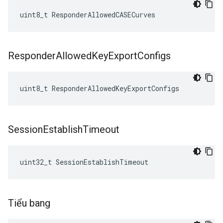
uint8_t ResponderAllowedCASECurves
Responder
Allowed
Key
Export
Configs
uint8_t ResponderAllowedKeyExportConfigs
Session
Establish
Timeout
uint32_t SessionEstablishTimeout
Tiểu bang