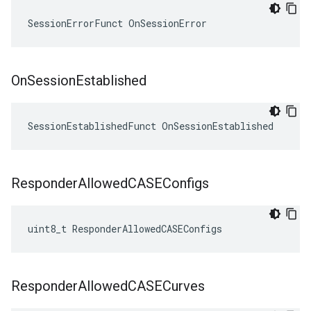
SessionErrorFunct OnSessionError
On
Session
Established
SessionEstablishedFunct OnSessionEstablished
Responder
Allowed
CASEConfigs
uint8_t ResponderAllowedCASEConfigs
Responder
Allowed
CASECurves