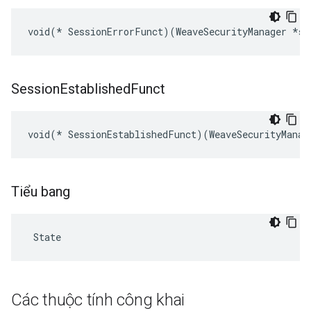
void(* SessionErrorFunct)(WeaveSecurityManager *sm
Session
Established
Funct
void(* SessionEstablishedFunct)(WeaveSecurityManag
Tiểu bang
 State
Các thuộc tính công khai