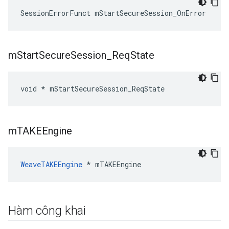
SessionErrorFunct mStartSecureSession_OnError
m
Start
Secure
Session
_
Req
State
void * mStartSecureSession_ReqState
m
TAKEEngine
WeaveTAKEEngine
 * mTAKEEngine
Hàm công khai