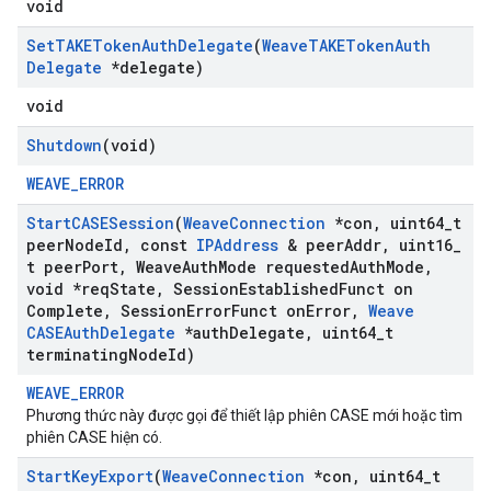
void
Set
TAKEToken
Auth
Delegate
(
Weave
TAKEToken
Auth
Delegate
*delegate)
void
Shutdown
(void)
WEAVE_ERROR
Start
CASESession
(
Weave
Connection
*con
,
uint64
_
t
peer
Node
Id
,
const
IPAddress
& peer
Addr
,
uint16
_
t peer
Port
,
Weave
Auth
Mode requested
Auth
Mode
,
void *req
State
,
Session
Established
Funct on
Complete
,
Session
Error
Funct on
Error
,
Weave
CASEAuth
Delegate
*auth
Delegate
,
uint64
_
t
terminating
Node
Id)
WEAVE_ERROR
Phương thức này được gọi để thiết lập phiên CASE mới hoặc tìm
phiên CASE hiện có.
Start
Key
Export
(
Weave
Connection
*con
,
uint64
_
t