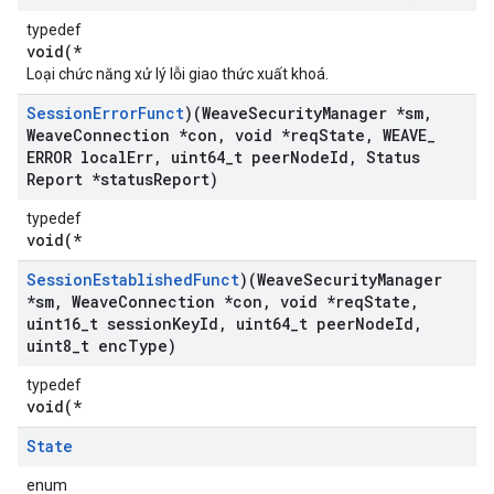
typedef
void(*
Loại chức năng xử lý lỗi giao thức xuất khoá.
Session
Error
Funct
)(Weave
Security
Manager *sm
,
Weave
Connection *con
,
void *req
State
,
WEAVE
_
ERROR local
Err
,
uint64
_
t peer
Node
Id
,
Status
Report *status
Report)
typedef
void(*
Session
Established
Funct
)(Weave
Security
Manager
*sm
,
Weave
Connection *con
,
void *req
State
,
uint16
_
t session
Key
Id
,
uint64
_
t peer
Node
Id
,
uint8
_
t enc
Type)
typedef
void(*
State
enum