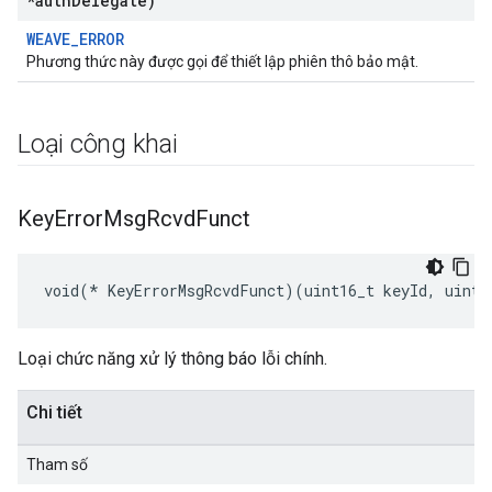
*auth
Delegate)
WEAVE_ERROR
Phương thức này được gọi để thiết lập phiên thô bảo mật.
Loại công khai
Key
Error
Msg
Rcvd
Funct
void(* KeyErrorMsgRcvdFunct)(uint16_t keyId, uint8
Loại chức năng xử lý thông báo lỗi chính.
Chi tiết
Tham số