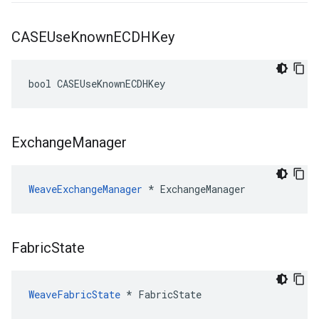
CASEUse
Known
ECDHKey
bool CASEUseKnownECDHKey
Exchange
Manager
WeaveExchangeManager
 * ExchangeManager
Fabric
State
WeaveFabricState
 * FabricState