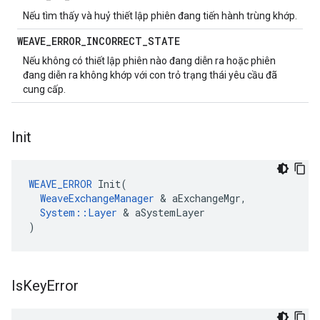
Nếu tìm thấy và huỷ thiết lập phiên đang tiến hành trùng khớp.
WEAVE
_
ERROR
_
INCORRECT
_
STATE
Nếu không có thiết lập phiên nào đang diễn ra hoặc phiên
đang diễn ra không khớp với con trỏ trạng thái yêu cầu đã
cung cấp.
Init
WEAVE_ERROR
 Init(

WeaveExchangeManager
 & aExchangeMgr,

System::Layer
 & aSystemLayer

)
Is
Key
Error