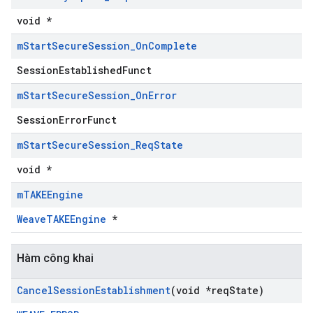
void *
m
Start
Secure
Session
_
On
Complete
SessionEstablishedFunct
m
Start
Secure
Session
_
On
Error
SessionErrorFunct
m
Start
Secure
Session
_
Req
State
void *
m
TAKEEngine
WeaveTAKEEngine
*
Hàm công khai
Cancel
Session
Establishment
(void *req
State)