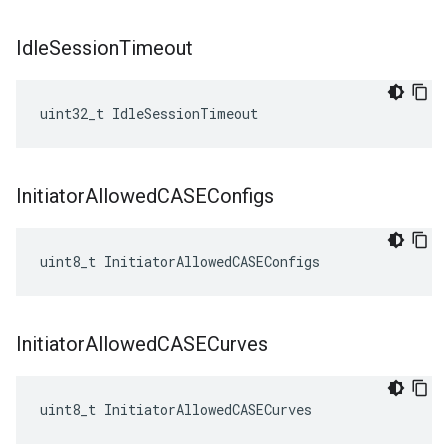
Idle
Session
Timeout
uint32_t IdleSessionTimeout
Initiator
Allowed
CASEConfigs
uint8_t InitiatorAllowedCASEConfigs
Initiator
Allowed
CASECurves
uint8_t InitiatorAllowedCASECurves