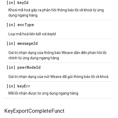
[in] key
Id
Khoá mã hoá gây ra phản hồi thông báo lỗi về khoá từ ứng
dụng ngang hàng.
[in] enc
Type
Loại mã hoá liên kết với
keyId
.
[in] message
Id
Giá trị nhận dạng của thông báo Weave dẫn đến phản hồi lỗi
chính từ ứng dụng ngang hàng.
[in] peer
Node
Id
Giá trị nhận dạng của nút Weave đã gửi thông báo lỗi về khoá.
[in] key
Err
Mã lỗi nhận được từ ứng dụng ngang hàng.
Key
Export
Complete
Funct