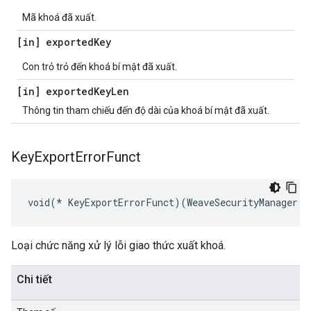
Mã khoá đã xuất.
[in] exported
Key
Con trỏ trỏ đến khoá bí mật đã xuất.
[in] exported
Key
Len
Thông tin tham chiếu đến độ dài của khoá bí mật đã xuất.
Key
Export
Error
Funct
void(* KeyExportErrorFunct)(WeaveSecurityManager *
Loại chức năng xử lý lỗi giao thức xuất khoá.
Chi tiết