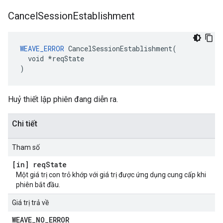
Cancel
Session
Establishment
WEAVE_ERROR
 CancelSessionEstablishment(

  void *reqState

)
Huỷ thiết lập phiên đang diễn ra.
Chi tiết
Tham số
[in] req
State
Một giá trị con trỏ khớp với giá trị được ứng dụng cung cấp khi
phiên bắt đầu.
Giá trị trả về
WEAVE
_
NO
_
ERROR