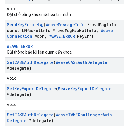
void
Đặt chỗ bằng khoá mã hoá tin nhắn.
Send
Key
Error
Msg
(
Weave
Message
Info
*rcvd
Msg
Info
,
const IPPacket
Info *rcvd
Msg
Packet
Info
,
Weave
Connection
*con
,
WEAVE
_
ERROR
key
Err)
WEAVE_ERROR
Gửi thông báo lỗi liên quan đến khoá.
Set
CASEAuth
Delegate
(
Weave
CASEAuth
Delegate
*delegate)
void
Set
Key
Export
Delegate
(
Weave
Key
Export
Delegate
*delegate)
void
Set
TAKEAuth
Delegate
(
Weave
TAKEChallenger
Auth
Delegate
*delegate)