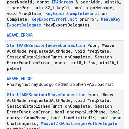
peer
Node
Id
,
const
IPAddress
& peer
Addr
,
uint16
_
t peer
Port
,
uint32
_
t key
Id
,
bool sign
Message
,
void *req
State
,
Key
Export
Complete
Funct
on
Complete
,
Key
Export
Error
Funct
on
Error
,
Weave
Key
Export
Delegate
*key
Export
Delegate)
WEAVE_ERROR
Start
PASESession
(
Weave
Connection
*con
,
Weave
Auth
Mode requested
Auth
Mode
,
void *req
State
,
Session
Established
Funct on
Complete
,
Session
Error
Funct on
Error
,
const uint8
_
t *pw
,
uint16
_
t
pw
Len)
WEAVE_ERROR
Phương thức này được gọi để thiết lập phiên PASE bảo mật.
Start
TAKESession
(
Weave
Connection
*con
,
Weave
Auth
Mode requested
Auth
Mode
,
void *req
State
,
Session
Established
Funct on
Complete
,
Session
Error
Funct on
Error
,
bool encrypt
Auth
Phase
,
bool
encrypt
Comm
Phase
,
bool time
Limited
IK
,
bool send
Challenger
Id
,
Weave
TAKEChallenger
Auth
Delegate