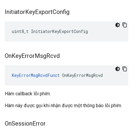
Initiator
Key
Export
Config
uint8_t InitiatorKeyExportConfig
On
Key
Error
Msg
Rcvd
KeyErrorMsgRcvdFunct
 OnKeyErrorMsgRcvd
Hàm callback lỗi phím.
Hàm này được gọi khi nhận được một thông báo lỗi phím.
On
Session
Error