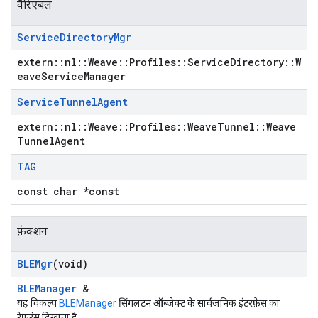
वैरिएबल
Service
Directory
Mgr
extern::nl::Weave::Profiles::ServiceDirectory::W
eaveServiceManager
Service
Tunnel
Agent
extern::nl::Weave::Profiles::WeaveTunnel::Weave
TunnelAgent
TAG
const char *const
फ़ंक्शन
BLEMgr
(void)
BLEManager
&
यह विकल्प
BLEManager
सिंगलटन ऑब्जेक्ट के सार्वजनिक इंटरफ़ेस का
रेफ़रंस दिखाता है.