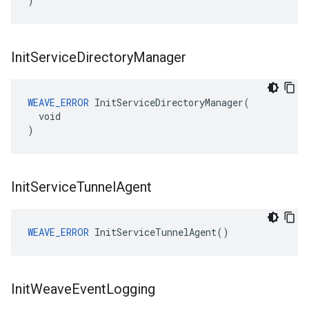
)
Init
Service
Directory
Manager
WEAVE_ERROR
 InitServiceDirectoryManager(

  void

)
Init
Service
Tunnel
Agent
WEAVE_ERROR
 InitServiceTunnelAgent()
Init
Weave
Event
Logging