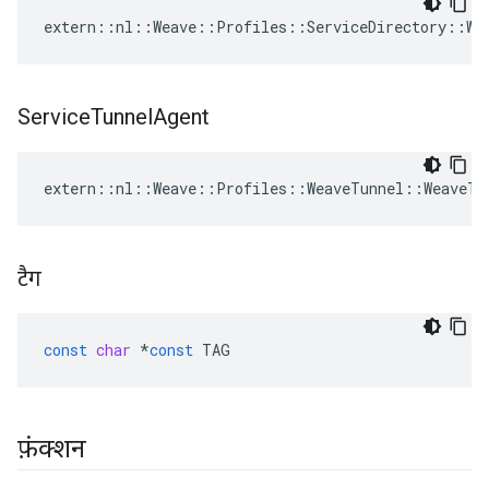
extern::nl::Weave::Profiles::ServiceDirectory::Wea
Service
Tunnel
Agent
extern::nl::Weave::Profiles::WeaveTunnel::WeaveTu
टैग
const
char
*
const
TAG
फ़ंक्शन