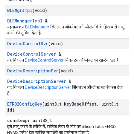
BLEMgr
Impl
(void)
BLEManagerImpl
&
यह फ़ंक्शन
BLEManager
सिंगलटन ऑब्जेक्ट को प्लैटफ़ॉर्म के हिसाब से लागू
करने की सुविधा देता है.
Device
Control
Svr
(void)
DeviceControlServer
&
यह विकल्प
DeviceControlServer
सिंगलटन ऑब्जेक्ट का रेफ़रंस देता है.
Device
Description
Svr
(void)
DeviceDescriptionServer
&
यह विकल्प
DeviceDescriptionServer
सिंगलटन ऑब्जेक्ट का रेफ़रंस देता
है.
EFR32Config
Key
(uint8
_
t key
Base
Offset
,
uint8
_
t
id)
constexpr uint32_t
इसे लागू करने के तरीके में, स्टोरेज लेयर के तौर पर Silicon Labs EFR32
NVM3 फ़्लैश डेटा स्टोरेज लाइब्रेरी का इस्तेमाल होता है.