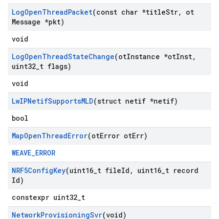
Log
Open
Thread
Packet
(const char *title
Str
,
ot
Message *pkt)
void
Log
Open
Thread
State
Change
(ot
Instance *ot
Inst
,
uint32
_
t flags)
void
Lw
IPNetif
Supports
MLD
(struct netif *netif)
bool
Map
Open
Thread
Error
(ot
Error ot
Err)
WEAVE_ERROR
NRF5Config
Key
(uint16
_
t file
Id
,
uint16
_
t record
Id)
constexpr uint32_t
Network
Provisioning
Svr
(void)