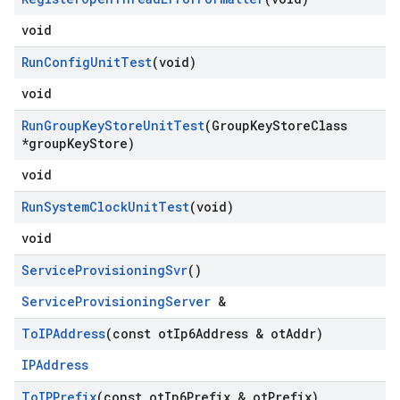
void
Run
Config
Unit
Test
(void)
void
Run
Group
Key
Store
Unit
Test
(Group
Key
Store
Class
*group
Key
Store)
void
Run
System
Clock
Unit
Test
(void)
void
Service
Provisioning
Svr
()
ServiceProvisioningServer
&
To
IPAddress
(const ot
Ip6Address & ot
Addr)
IPAddress
To
IPPrefix
(const ot
Ip6Prefix & ot
Prefix)