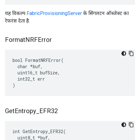
यह विकल्प
FabricProvisioningServer
के सिंगलटन ऑब्जेक्ट का
रेफ़रंस देता है.
Format
NRFError
bool FormatNRFError(

  char *buf,

  uint16_t bufSize,

  int32_t err

)
Get
Entropy
_
EFR32
int GetEntropy_EFR32(

  uint8_t *buf,
