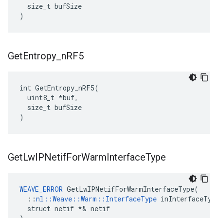
  size_t bufSize

)
Get
Entropy
_
n
RF5
int GetEntropy_nRF5(

  uint8_t *buf,

  size_t bufSize

)
Get
Lw
IPNetif
For
Warm
Interface
Type
WEAVE_ERROR
 GetLwIPNetifForWarmInterfaceType(

  ::
nl::Weave::Warm::InterfaceType
 inInterfaceType
  struct netif *& netif
