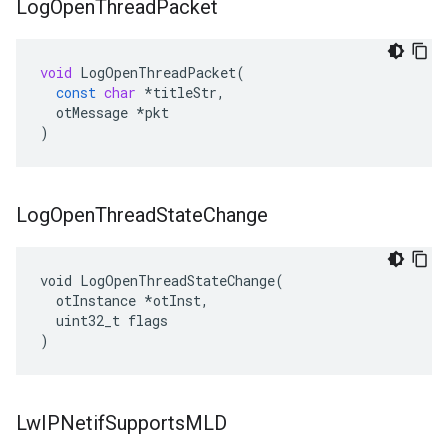
Log
Open
Thread
Packet
void
LogOpenThreadPacket
(
const
char
*
titleStr
,
otMessage
*
pkt
)
Log
Open
Thread
State
Change
void LogOpenThreadStateChange(

  otInstance *otInst,

  uint32_t flags

)
Lw
IPNetif
Supports
MLD