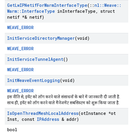
Get
Lw
IPNetif
For
Warm
Interface
Type
(
::
nl
::
Weave
::
Warm
::
Interface
Type
in
Interface
Type
,
struct
netif *& netif)
WEAVE_ERROR
Init
Service
Directory
Manager
(void)
WEAVE_ERROR
Init
Service
Tunnel
Agent
()
WEAVE_ERROR
Init
Weave
Event
Logging
(void)
WEAVE_ERROR
इस नीति से, इवेंट को लॉग करने वाले संसाधनों के बारे में जानकारी दी जाती है.
साथ ही, इवेंट को लॉग करने वाले मैनेजमेंट सबसिस्टम को शुरू किया जाता है.
Is
Open
Thread
Mesh
Local
Address
(ot
Instance *ot
Inst
,
const
IPAddress
& addr)
bool