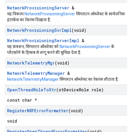
NetworkProvisioningServer
&
यह विकल्प
NetworkProvisioningServer
सिंगलटन ऑब्जेक्ट के सार्वजनिक
इंटरफ़ेस का रेफ़रंस दिखाता है.
Network
Provisioning
Svr
Impl
(void)
NetworkProvisioningServerImpl
&
यह फ़ंक्शन, सिंगलटन ऑब्जेक्ट को
NetworkProvisioningServer
के
प्लैटफ़ॉर्म के हिसाब से लागू करने की सुविधा देता है.
Network
Telemetry
Mgr
(void)
NetworkTelemetryManager
&
NetworkTelemetryManager
सिंगलटन ऑब्जेक्ट का रेफ़रंस लौटाता है.
Open
Thread
Role
To
Str
(ot
Device
Role role)
const char *
Register
NRFError
Formatter
(void)
void
Register
Open
Thread
Error
Formatter
(void)