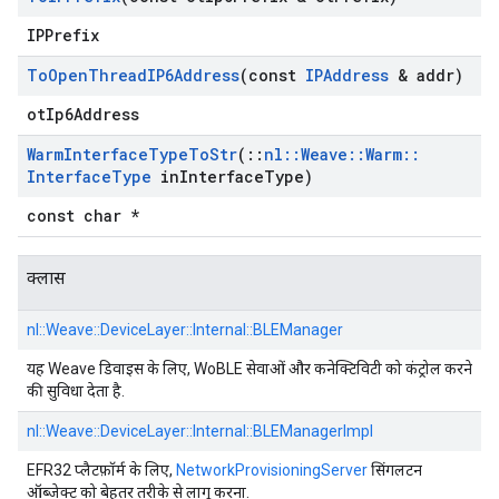
IPPrefix
To
Open
Thread
IP6Address
(const
IPAddress
& addr)
otIp6Address
Warm
Interface
Type
To
Str
(
::
nl
::
Weave
::
Warm
::
Interface
Type
in
Interface
Type)
const char *
क्लास
nl::
Weave::
DeviceLayer::
Internal::
BLEManager
यह Weave डिवाइस के लिए, WoBLE सेवाओं और कनेक्टिविटी को कंट्रोल करने
की सुविधा देता है.
nl::
Weave::
DeviceLayer::
Internal::
BLEManagerImpl
EFR32 प्लैटफ़ॉर्म के लिए,
NetworkProvisioningServer
सिंगलटन
ऑब्जेक्ट को बेहतर तरीके से लागू करना.