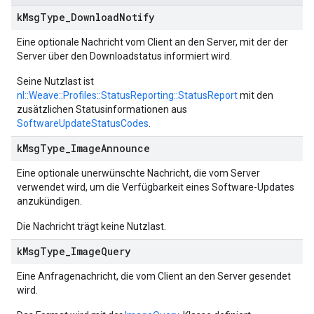
k
Msg
Type
_
Download
Notify
Eine optionale Nachricht vom Client an den Server, mit der der
Server über den Downloadstatus informiert wird.
Seine Nutzlast ist
nl::Weave::Profiles::StatusReporting::StatusReport
mit den
zusätzlichen Statusinformationen aus
SoftwareUpdateStatusCodes
.
k
Msg
Type
_
Image
Announce
Eine optionale unerwünschte Nachricht, die vom Server
verwendet wird, um die Verfügbarkeit eines Software-Updates
anzukündigen.
Die Nachricht trägt keine Nutzlast.
k
Msg
Type
_
Image
Query
Eine Anfragenachricht, die vom Client an den Server gesendet
wird.