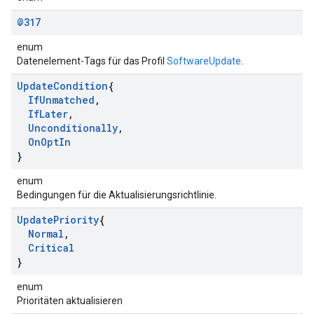
@317
enum
Datenelement-Tags für das Profil
SoftwareUpdate
.
Update
Condition
{
If
Unmatched
,
If
Later
,
Unconditionally
,
On
Opt
In
}
enum
Bedingungen für die Aktualisierungsrichtlinie.
Update
Priority
{
Normal
,
Critical
}
enum
Prioritäten aktualisieren