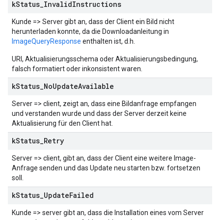
k
Status
_
Invalid
Instructions
Kunde => Server gibt an, dass der Client ein Bild nicht
herunterladen konnte, da die Downloadanleitung in
ImageQueryResponse
enthalten ist, d.h.
URI, Aktualisierungsschema oder Aktualisierungsbedingung,
falsch formatiert oder inkonsistent waren.
k
Status
_
No
Update
Available
Server => client, zeigt an, dass eine Bildanfrage empfangen
und verstanden wurde und dass der Server derzeit keine
Aktualisierung für den Client hat.
k
Status
_
Retry
Server => client, gibt an, dass der Client eine weitere Image-
Anfrage senden und das Update neu starten bzw. fortsetzen
soll.
k
Status
_
Update
Failed
Kunde => server gibt an, dass die Installation eines vom Server