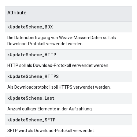
Attribute
k
Update
Scheme
_
BDX
Die Datenübertragung von Weave-Massen-Daten soll als
Download-Protokoll verwendet werden.
k
Update
Scheme
_
HTTP
HTTP soll als Download-Protokoll verwendet werden.
k
Update
Scheme
_
HTTPS
Als Downloadprotokoll soll HTTPS verwendet werden.
k
Update
Scheme
_
Last
Anzahl gültiger Elemente in der Aufzählung.
k
Update
Scheme
_
SFTP
SFTP wird als Download-Protokoll verwendet.