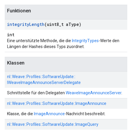
Funktionen
integrity
Length
(uint8
_
t a
Type)
int
Eine unterstützte Methode, die die
IntegrityTypes
-Werte den
Längen der Hashes dieses Typs zuordnet.
Klassen
nl::
Weave::
Profiles::
SoftwareUpdate::
IWeaveImageAnnounceServerDelegate
Schnittstelle für den Delegaten
WeaveImageAnnounceServer
.
nl::
Weave::
Profiles::
SoftwareUpdate::
ImageAnnounce
Klasse, die die
ImageAnnounce
-Nachricht beschreibt.
nl::
Weave::
Profiles::
SoftwareUpdate::
ImageQuery