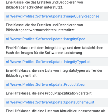
Eine Klasse, die das Erstellen und Decodieren von
Bildabfragenachrichten unterstützt.
nl::
Weave::
Profiles::
SoftwareUpdate::
ImageQueryResponse
Eine Klasse, die das Erstellen und Decodieren von
Bildabfrageantwortnachrichten unterstützt.
nl::
Weave::
Profiles::
SoftwareUpdate::
IntegritySpec
Eine Hilfsklasse mit dem Integritätstyp und dem tatsächlichen
Hash des Images für die Softwareaktualisierung.
nl::
Weave::
Profiles::
SoftwareUpdate::
IntegrityTypeList
Eine Hilfsklasse, die eine Liste von Integritätstypen als Teil der
Bildabfrage enthält.
nl::
Weave::
Profiles::
SoftwareUpdate::
ProductSpec
Eine Hilfsklasse, die eine Produktspezifikation darstellt.
nl::
Weave::
Profiles::
SoftwareUpdate::
UpdateSchemeList
Eine Hilfsklasse, die eine Liste von Aktualisierungsschemata als