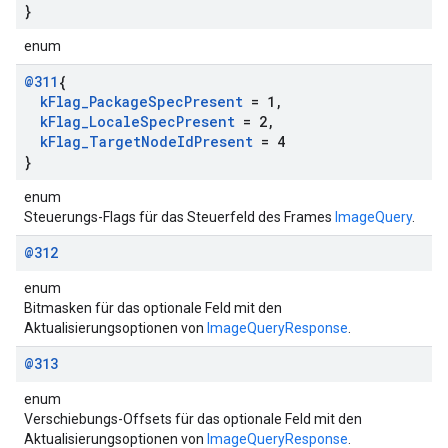
}
enum
@311
{
k
Flag
_
Package
Spec
Present
= 1
,
k
Flag
_
Locale
Spec
Present
= 2
,
k
Flag
_
Target
Node
Id
Present
= 4
}
enum
Steuerungs-Flags für das Steuerfeld des Frames
ImageQuery
.
@312
enum
Bitmasken für das optionale Feld mit den
Aktualisierungsoptionen von
ImageQueryResponse
.
@313
enum
Verschiebungs-Offsets für das optionale Feld mit den
Aktualisierungsoptionen von
ImageQueryResponse
.