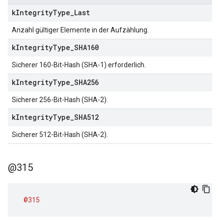
k
Integrity
Type
_
Last
Anzahl gültiger Elemente in der Aufzählung.
k
Integrity
Type
_
SHA160
Sicherer 160-Bit-Hash (SHA-1) erforderlich.
k
Integrity
Type
_
SHA256
Sicherer 256-Bit-Hash (SHA-2).
k
Integrity
Type
_
SHA512
Sicherer 512-Bit-Hash (SHA-2).
@315
@315