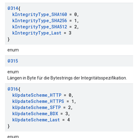
@314
{
k
Integrity
Type
_
SHA160
= 0
,
k
Integrity
Type
_
SHA256
= 1
,
k
Integrity
Type
_
SHA512
= 2
,
k
Integrity
Type
_
Last
= 3
}
enum
@315
enum
Längen in Byte für die Bytestrings der Integritätsspezifikation.
@316
{
k
Update
Scheme
_
HTTP
= 0
,
k
Update
Scheme
_
HTTPS
= 1
,
k
Update
Scheme
_
SFTP
= 2
,
k
Update
Scheme
_
BDX
= 3
,
k
Update
Scheme
_
Last
= 4
}
enum