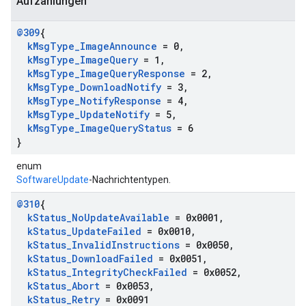
Aufzählungen
@309
{
k
Msg
Type
_
Image
Announce
= 0
,
k
Msg
Type
_
Image
Query
= 1
,
k
Msg
Type
_
Image
Query
Response
= 2
,
k
Msg
Type
_
Download
Notify
= 3
,
k
Msg
Type
_
Notify
Response
= 4
,
k
Msg
Type
_
Update
Notify
= 5
,
k
Msg
Type
_
Image
Query
Status
= 6
}
enum
SoftwareUpdate
-Nachrichtentypen.
@310
{
k
Status
_
No
Update
Available
= 0x0001
,
k
Status
_
Update
Failed
= 0x0010
,
k
Status
_
Invalid
Instructions
= 0x0050
,
k
Status
_
Download
Failed
= 0x0051
,
k
Status
_
Integrity
Check
Failed
= 0x0052
,
k
Status
_
Abort
= 0x0053
,
k
Status
_
Retry
= 0x0091