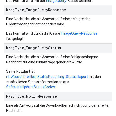
Das Format wird mit der
ImageQuery
-Klasse definiert.
k
Msg
Type
_
Image
Query
Response
Eine Nachricht, die als Antwort auf eine erfolgreiche
Bildanfragenachricht generiert wird.
Das Format wird durch die Klasse
ImageQueryResponse
festgelegt.
k
Msg
Type
_
Image
Query
Status
Eine Nachricht, die als Antwort auf eine fehlgeschlagene
Nachricht für eine Bildabfrage generiert wurde.
Seine Nutzlast ist
nl::Weave::Profiles::StatusReporting::StatusReport
mit den
zusätzlichen Statusinformationen aus
SoftwareUpdateStatusCodes
.
k
Msg
Type
_
Notify
Response
Eine als Antwort auf die Downloadbenachrichtigung generierte
Nachricht.