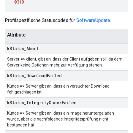
@310
Profilspezifische Statuscodes für
SoftwareUpdate
.
Attribute
k
Status
_
Abort
Server => client, gibt an, dass der Client aufgeben soll, da dem
Server keine Optionen mehr zur Verfügung stehen.
k
Status
_
Download
Failed
Kunde => Server gibt an, dass ein versuchter Download
fehlgeschlagen ist.
k
Status
_
Integrity
Check
Failed
Kunde => Server gibt an, dass ein Image heruntergeladen
wurde, aber die nachfolgende Integritätsprüfung nicht
bestanden hat.