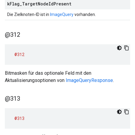
k
Flag
_
Target
Node
Id
Present
Die Zielknoten-ID ist in
ImageQuery
vorhanden.
@312
@312
Bitmasken für das optionale Feld mit den
Aktualisierungsoptionen von
ImageQueryResponse
.
@313
@313