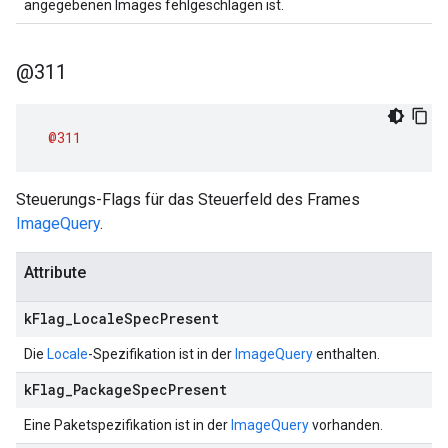
angegebenen Images fehlgeschlagen ist.
@311
@311
Steuerungs-Flags für das Steuerfeld des Frames
ImageQuery
.
Attribute
k
Flag
_
Locale
Spec
Present
Die
Locale
-Spezifikation ist in der
ImageQuery
enthalten.
k
Flag
_
Package
Spec
Present
Eine Paketspezifikation ist in der
ImageQuery
vorhanden.