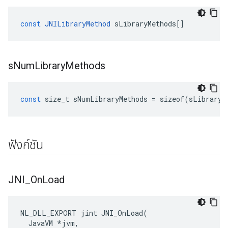
const
JNILibraryMethod
sLibraryMethods
[]
s
Num
Library
Methods
const
size_t
sNumLibraryMethods
=
sizeof
(
sLibraryM
ฟังก์ชัน
JNI
_
On
Load
NL_DLL_EXPORT jint JNI_OnLoad(

  JavaVM *jvm,
