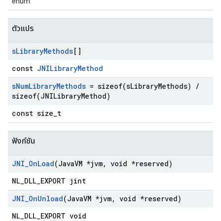
enum
ตัวแปร
s
Library
Methods
[]
const
JNILibraryMethod
s
Num
Library
Methods
=
sizeof(
s
Library
Methods)
/
sizeof(
JNILibrary
Method)
const size_t
ฟังก์ชัน
JNI
_
On
Load
(Java
VM *jvm
,
void *reserved)
NL_DLL_EXPORT jint
JNI
_
On
Unload
(Java
VM *jvm
,
void *reserved)
NL_DLL_EXPORT void