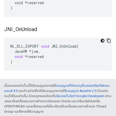
  void *reserved

)
JNI
_
On
Unload
NL_DLL_EXPORT
void
JNI_OnUnload
(
JavaVM
*
jvm
,
void
*
reserved
)
เนื้อหาของหน้าเว็บนี้ได้รับอนุญาตภายใต้
ใบอนุญาตที่ต้องระบุที่มาของครีเอทีฟคอม
มอนส์ 4.0
และตัวอย่างโค้ดได้รับอนุญาตภายใต้
ใบอนุญาต Apache 2.0
เว้นแต่จะ
ระบุไว้เป็นอย่างอื่น โปรดดูรายละเอียดที่
นโยบายเว็บไซต์ Google Developers
ส่วน
Java เป็นเครื่องหมายการค้าจดทะเบียนของ Oracle และ/หรือบริษัทในเครือ
OPENTHREAD และเครื่องหมายที่เกี่ยวข้องเป็นเครื่องหมายการค้าของ Thread
Group และใช้ภายใต้ใบอนุญาต