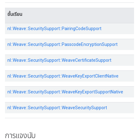
ชั้นเรียน
nl::
Weave::
SecuritySupport::
PairingCodeSupport
nl::
Weave::
SecuritySupport::
PasscodeEncryptionSupport
nl::
Weave::
SecuritySupport::
WeaveCertificateSupport
nl::
Weave::
SecuritySupport::
WeaveKeyExportClientNative
nl::
Weave::
SecuritySupport::
WeaveKeyExportSupportNative
nl::
Weave::
SecuritySupport::
WeaveSecuritySupport
การแจงนับ