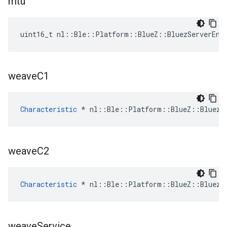
mtu
uint16_t nl::Ble::Platform::BlueZ::BluezServerEnd
weave
C1
Characteristic
 * nl::Ble::Platform::BlueZ::BluezS
weave
C2
Characteristic
 * nl::Ble::Platform::BlueZ::BluezS
weave
Service