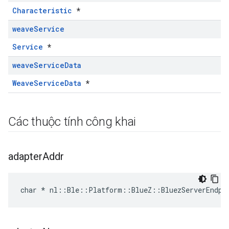
Characteristic
*
weave
Service
Service
*
weave
Service
Data
WeaveServiceData
*
Các thuộc tính công khai
adapter
Addr
char * nl::Ble::Platform::BlueZ::BluezServerEndpo