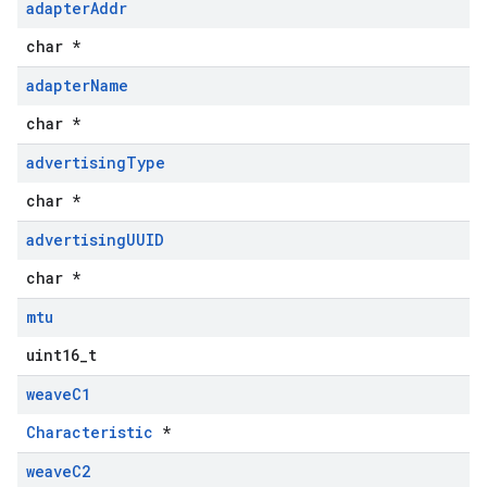
adapter
Addr
char *
adapter
Name
char *
advertising
Type
char *
advertising
UUID
char *
mtu
uint16_t
weave
C1
Characteristic
*
weave
C2