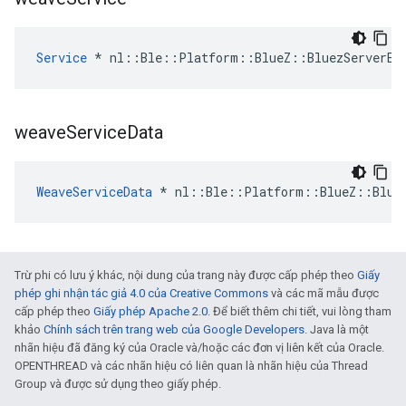
Service
 * nl::Ble::Platform::BlueZ::BluezServerEn
weave
Service
Data
WeaveServiceData
 * nl::Ble::Platform::BlueZ::Bluez
Trừ phi có lưu ý khác, nội dung của trang này được cấp phép theo
Giấy
phép ghi nhận tác giả 4.0 của Creative Commons
và các mã mẫu được
cấp phép theo
Giấy phép Apache 2.0
. Để biết thêm chi tiết, vui lòng tham
khảo
Chính sách trên trang web của Google Developers
. Java là một
nhãn hiệu đã đăng ký của Oracle và/hoặc các đơn vị liên kết của Oracle.
OPENTHREAD và các nhãn hiệu có liên quan là nhãn hiệu của Thread
Group và được sử dụng theo giấy phép.