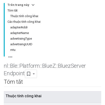
Trên trang này
Tóm tắt
Thuộc tính công khai
Các thuộc tính công khai
adapterAddr
adapterName
advertisingType
advertisingUUID
mtu
nl
::
Ble
::
Platform
::
Blue
Z
::
Bluez
Server
Endpoint
Tóm tắt
Thuộc tính công khai