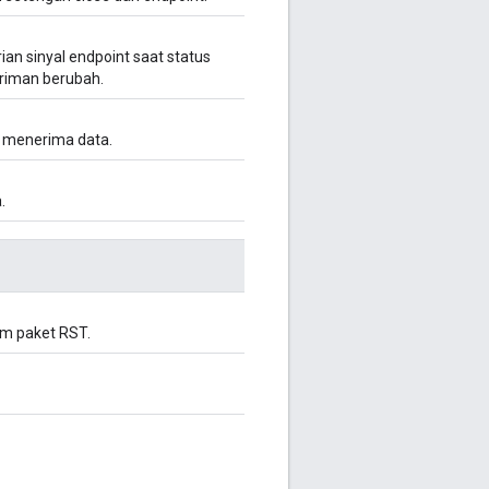
an sinyal endpoint saat status
iriman berubah.
i menerima data.
.
rim paket RST.