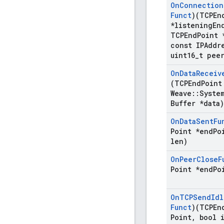
On
Connection
Funct
)(TCPEn
*listening
En
TCPEnd
Point 
const IPAddr
uint16
_
t pee
On
Data
Receiv
(TCPEnd
Point
Weave
::
Syste
Buffer *data)
On
Data
Sent
Fu
Point *end
Po
len)
On
Peer
Close
F
Point *end
Po
On
TCPSend
Idl
Funct
)(TCPEn
Point
,
bool i