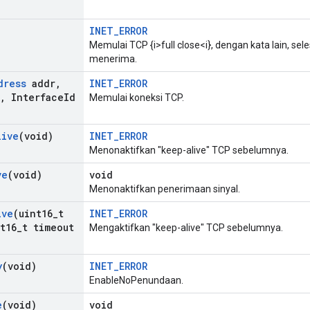
INET_ERROR
Memulai TCP {i>full close<i}, dengan kata lain, se
menerima.
dress
addr
,
INET_ERROR
,
Interface
Id
Memulai koneksi TCP.
live
(void)
INET_ERROR
Menonaktifkan "keep-alive" TCP sebelumnya.
ve
(void)
void
Menonaktifkan penerimaan sinyal.
ive
(uint16
_
t
INET_ERROR
t16
_
t timeout
Mengaktifkan "keep-alive" TCP sebelumnya.
y
(void)
INET_ERROR
EnableNoPenundaan.
e
(void)
void