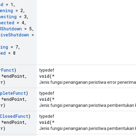
nd
= 1
,
tening
= 2
,
necting
= 3
,
nected
= 4
,
d
Shutdown
= 5
,
eive
Shutdown
=
sing
= 7
,
sed
= 8
r
Funct
)
typedef
 *end
Point
,
void(*
rr)
Jenis fungsi penanganan peristiwa error penerima
plete
Funct
)
typedef
 *end
Point
,
void(*
rr)
Jenis fungsi penanganan peristiwa pembentukan 
Closed
Funct
)
typedef
 *end
Point
,
void(*
rr)
Jenis fungsi penanganan peristiwa pembentukan 