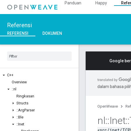
Panduan
Happy
Refe
Referensi
REFERENSI
DOKUMEN
Google ber
C++
Overview
dalam bahasa pil
::
nl
Ringkasan
Structs
OpenWeave
Ref
::
Arg
Parser
nl
::
Inet
::
::
Ble
::
Inet
<src/inet/TCP