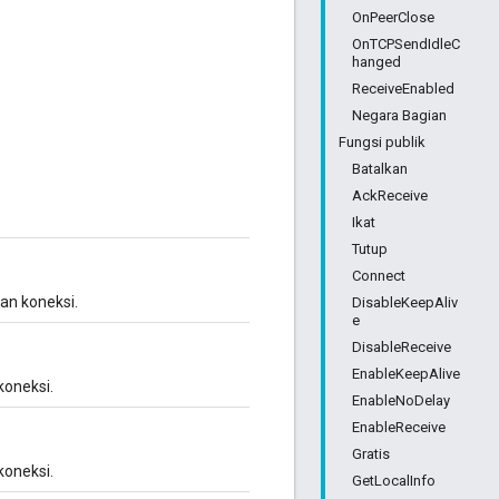
OnPeerClose
OnTCPSendIdleC
hanged
ReceiveEnabled
Negara Bagian
Fungsi publik
Batalkan
AckReceive
Ikat
Tutup
Connect
an koneksi.
DisableKeepAliv
e
DisableReceive
EnableKeepAlive
koneksi.
EnableNoDelay
EnableReceive
Gratis
koneksi.
GetLocalInfo