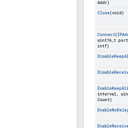
Addr)
Close
(void)
Connect
(
IPAd
uint16
_
t port
intf)
Disable
Keep
A
Disable
Recei
Enable
Keep
Al
interval
,
uin
Count)
Enable
No
Dela
Enable
Receiv