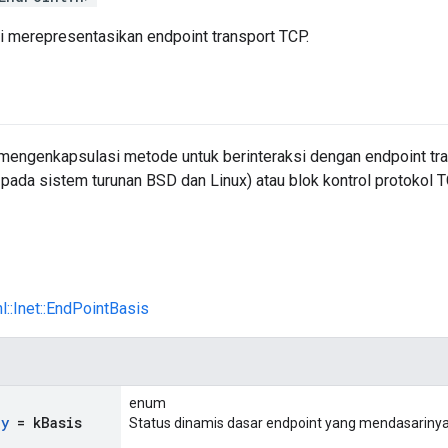
ni merepresentasikan endpoint transport TCP.
 mengenkapsulasi metode untuk berinteraksi dengan endpoint tr
a sistem turunan BSD dan Linux) atau blok kontrol protokol TC
nl::Inet::EndPointBasis
enum
dy
= k
Basis
Status dinamis dasar endpoint yang mendasarinya
,