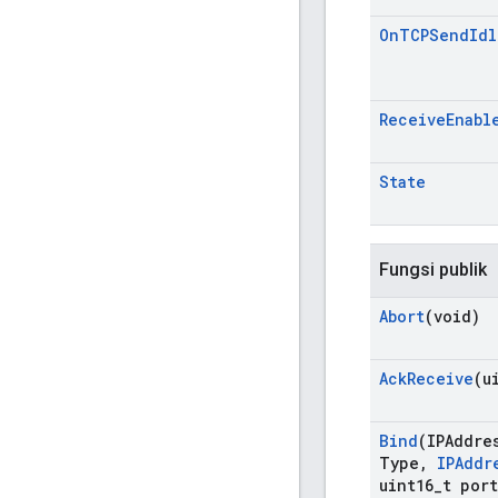
On
TCPSend
Idl
Receive
Enabl
State
Fungsi publik
Abort
(void)
Ack
Receive
(u
Bind
(IPAddre
Type
,
IPAddr
uint16
_
t port