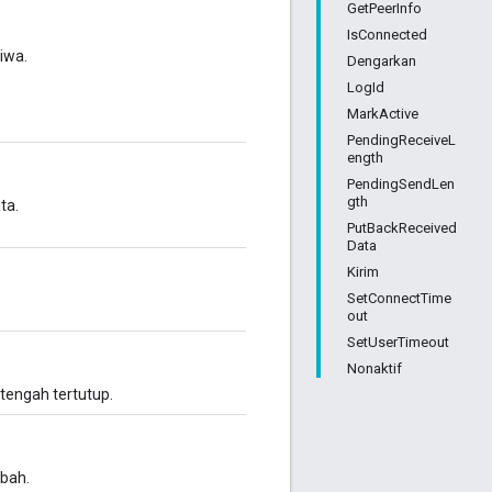
GetPeerInfo
IsConnected
iwa.
Dengarkan
LogId
MarkActive
PendingReceiveL
ength
PendingSendLen
gth
ta.
PutBackReceived
Data
Kirim
SetConnectTime
out
SetUserTimeout
Nonaktif
tengah tertutup.
ubah.