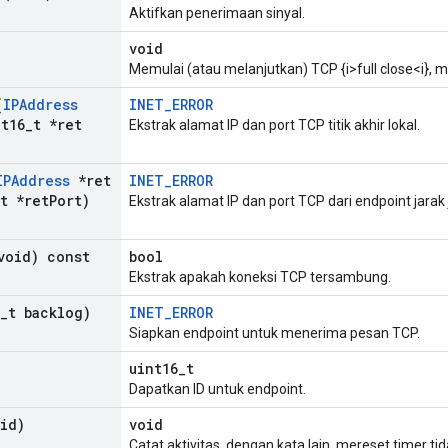
Aktifkan penerimaan sinyal.
void
Memulai (atau melanjutkan) TCP {i>full close<i},
(
IPAddress
INET_ERROR
t16
_
t *ret
Ekstrak alamat IP dan port TCP titik akhir lokal.
IPAddress
*ret
INET_ERROR
t *ret
Port)
Ekstrak alamat IP dan port TCP dari endpoint jarak 
void) const
bool
Ekstrak apakah koneksi TCP tersambung.
_
t backlog)
INET_ERROR
Siapkan endpoint untuk menerima pesan TCP.
uint16_t
Dapatkan ID untuk endpoint.
id)
void
Catat aktivitas, dengan kata lain, mereset timer tid