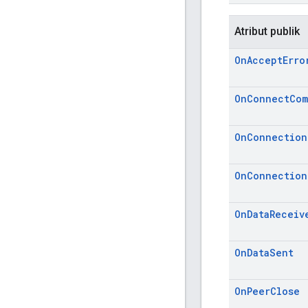
Atribut publik
On
Accept
Erro
On
Connect
Com
On
Connection
On
Connection
On
Data
Receiv
On
Data
Sent
On
Peer
Close