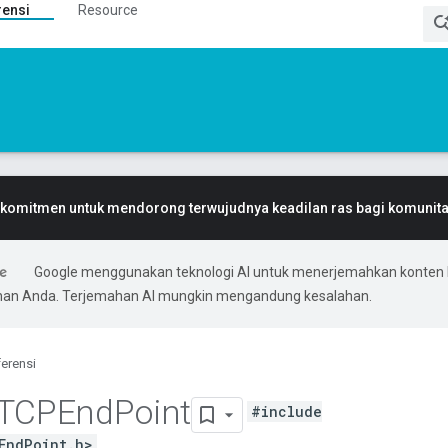
rensi
Resource
komitmen untuk mendorong terwujudnya keadilan ras bagi komunitas
Google menggunakan teknologi AI untuk menerjemahkan konten 
ihan Anda. Terjemahan AI mungkin mengandung kesalahan.
erensi
TCPEnd
Point
#include
EndPoint.h>