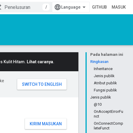
/
GITHUB
MASUK
Pada halaman ini
 Kulit Hitam.
Lihat caranya
.
Ringkasan
Inheritance
Jenis publik
ke
Atribut publik
Fungsi publik
Jenis publik
@10
OnAcceptErrorFu
nct
OnConnectComp
KIRIM MASUKAN
leteFunct