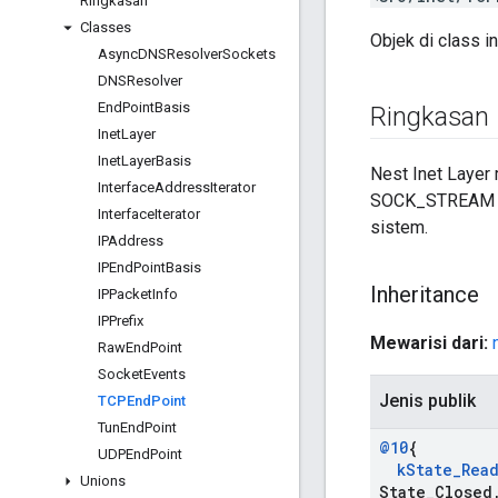
Ringkasan
Classes
Objek di class i
Async
DNSResolver
Sockets
DNSResolver
End
Point
Basis
Ringkasan
Inet
Layer
Inet
Layer
Basis
Nest Inet Layer
Interface
Address
Iterator
SOCK_STREAM pad
Interface
Iterator
sistem.
IPAddress
IPEnd
Point
Basis
Inheritance
IPPacket
Info
IPPrefix
Mewarisi dari:
Raw
End
Point
Socket
Events
Jenis publik
TCPEnd
Point
Tun
End
Point
@10
{
UDPEnd
Point
k
State
_
Rea
Unions
State
_
Closed