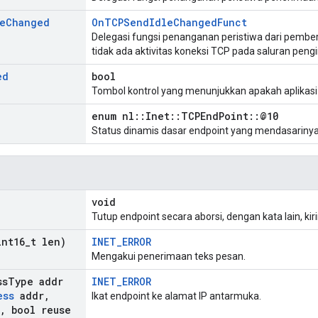
e
Changed
OnTCPSendIdleChangedFunct
Delegasi fungsi penanganan peristiwa dari pemberi
tidak ada aktivitas koneksi TCP pada saluran peng
ed
bool
Tombol kontrol yang menunjukkan apakah aplikas
enum nl::Inet::TCPEndPoint::@10
Status dinamis dasar endpoint yang mendasarinya
void
Tutup endpoint secara aborsi, dengan kata lain, ki
int16
_
t len)
INET_ERROR
Mengakui penerimaan teks pesan.
ss
Type addr
INET_ERROR
ess
addr
,
Ikat endpoint ke alamat IP antarmuka.
,
bool reuse