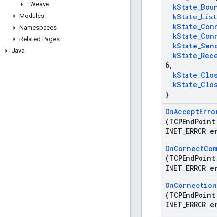
::
Weave
k
State
_
Bou
Modules
k
State
_
Lis
k
State
_
Con
Namespaces
k
State
_
Con
Related Pages
k
State
_
Sen
Java
k
State
_
Rec
6
,
k
State
_
Clo
k
State
_
Clo
}
On
Accept
Erro
(TCPEnd
Point
INET
_
ERROR e
On
Connect
Com
(TCPEnd
Point
INET
_
ERROR e
On
Connection
(TCPEnd
Point
INET
_
ERROR e