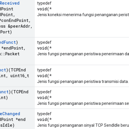
Received
typedef
d
Point
void(*
d
Point
,
Jenis koneksi menerima fungsi penanganan perist
*con
End
Point
,
ess &peer
Addr
,
r
Port)
ed
Funct
)
typedef
 *end
Point
,
void(*
m
::
Packet
Jenis fungsi penanganan peristiwa penerimaan da
nct
)(TCPEnd
typedef
int
,
uint16
_
t
void(*
Jenis fungsi penanganan peristiwa transmisi data.
unct
)(TCPEnd
typedef
int)
void(*
Jenis fungsi penanganan peristiwa penerimaan se
e
Changed
typedef
d
Point *end
void(*
s
Idle)
Jenis fungsi penanganan sinyal TCP SendIdle ber