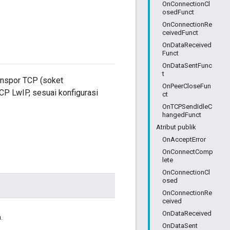
OnConnectionCl
osedFunct
OnConnectionRe
ceivedFunct
OnDataReceived
Funct
OnDataSentFunc
t
anspor TCP (soket
OnPeerCloseFun
P LwIP, sesuai konfigurasi
ct
OnTCPSendIdleC
hangedFunct
Atribut publik
OnAcceptError
OnConnectComp
lete
OnConnectionCl
osed
OnConnectionRe
ceived
OnDataReceived
.
OnDataSent