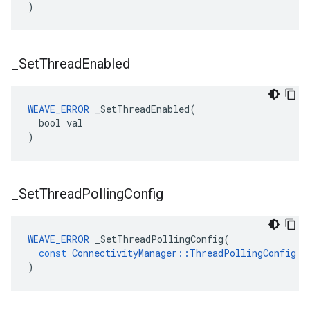
)
_
Set
Thread
Enabled
WEAVE_ERROR
 _SetThreadEnabled(

  bool val

)
_
Set
Thread
Polling
Config
WEAVE_ERROR
_SetThreadPollingConfig
(
const
ConnectivityManager
::
ThreadPollingConfig
&
)