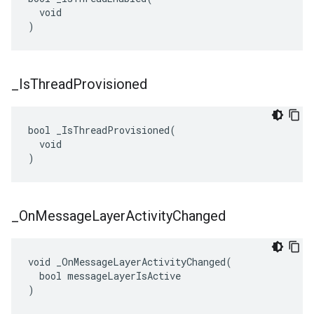
  void

)
_
Is
Thread
Provisioned
bool _IsThreadProvisioned(

  void

)
_
On
Message
Layer
Activity
Changed
void _OnMessageLayerActivityChanged(

  bool messageLayerIsActive

)