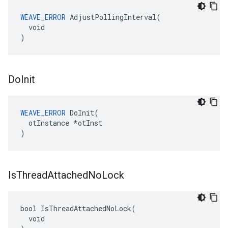
WEAVE_ERROR
 AdjustPollingInterval(

  void

)
Do
Init
WEAVE_ERROR
 DoInit(

  otInstance *otInst

)
Is
Thread
Attached
No
Lock
bool IsThreadAttachedNoLock(

  void
