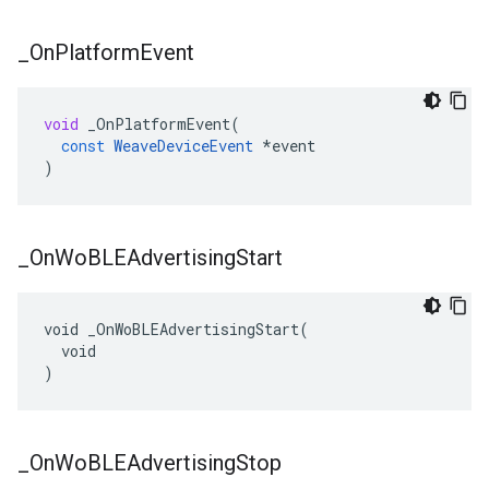
_
On
Platform
Event
void
_OnPlatformEvent
(
const
WeaveDeviceEvent
*
event
)
_
On
Wo
BLEAdvertising
Start
void _OnWoBLEAdvertisingStart(

  void

)
_
On
Wo
BLEAdvertising
Stop