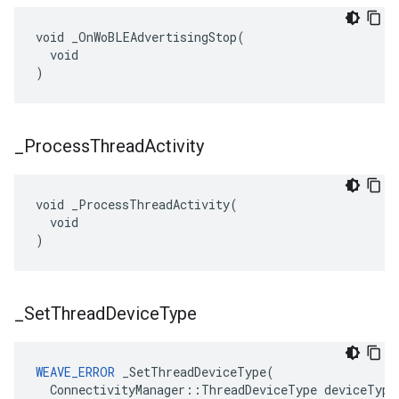
void _OnWoBLEAdvertisingStop(

  void

)
_
Process
Thread
Activity
void _ProcessThreadActivity(

  void

)
_
Set
Thread
Device
Type
WEAVE_ERROR
 _SetThreadDeviceType(

  ConnectivityManager::ThreadDeviceType deviceType
