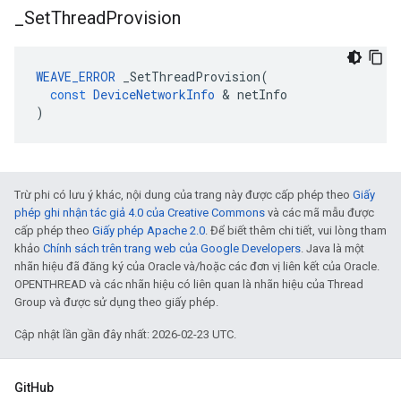
_
Set
Thread
Provision
WEAVE_ERROR
_SetThreadProvision
(
const
DeviceNetworkInfo
&
netInfo
)
Trừ phi có lưu ý khác, nội dung của trang này được cấp phép theo
Giấy
phép ghi nhận tác giả 4.0 của Creative Commons
và các mã mẫu được
cấp phép theo
Giấy phép Apache 2.0
. Để biết thêm chi tiết, vui lòng tham
khảo
Chính sách trên trang web của Google Developers
. Java là một
nhãn hiệu đã đăng ký của Oracle và/hoặc các đơn vị liên kết của Oracle.
OPENTHREAD và các nhãn hiệu có liên quan là nhãn hiệu của Thread
Group và được sử dụng theo giấy phép.
Cập nhật lần gần đây nhất: 2026-02-23 UTC.
GitHub