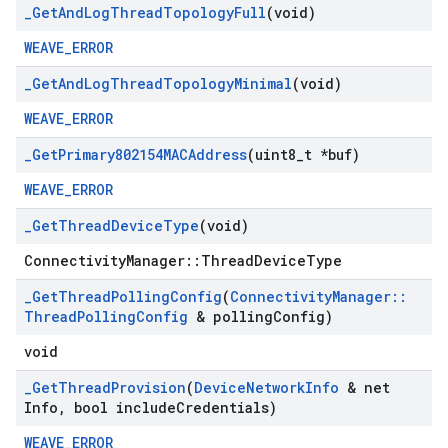
_
Get
And
Log
Thread
Topology
Full
(void)
WEAVE_ERROR
_
Get
And
Log
Thread
Topology
Minimal
(void)
WEAVE_ERROR
_
Get
Primary802154MACAddress
(uint8
_
t *buf)
WEAVE_ERROR
_
Get
Thread
Device
Type
(void)
ConnectivityManager::ThreadDeviceType
_
Get
Thread
Polling
Config
(
Connectivity
Manager
::
Thread
Polling
Config
& polling
Config)
void
_
Get
Thread
Provision
(
Device
Network
Info
& net
Info
,
bool include
Credentials)
WEAVE_ERROR