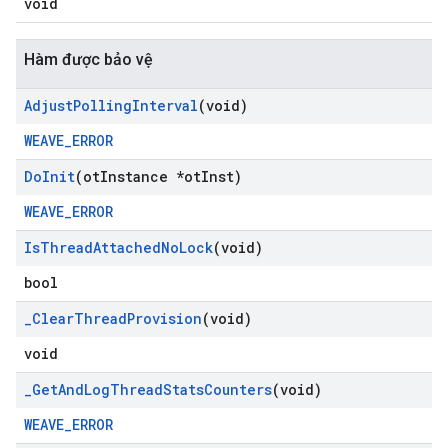
void
Hàm được bảo vệ
Adjust
Polling
Interval
(void)
WEAVE_ERROR
Do
Init
(ot
Instance *ot
Inst)
WEAVE_ERROR
Is
Thread
Attached
No
Lock
(void)
bool
_
Clear
Thread
Provision
(void)
void
_
Get
And
Log
Thread
Stats
Counters
(void)
WEAVE_ERROR