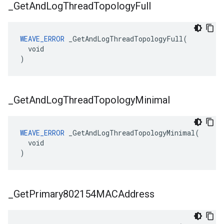
_
Get
And
Log
Thread
Topology
Full
WEAVE_ERROR
 _GetAndLogThreadTopologyFull(

  void

)
_
Get
And
Log
Thread
Topology
Minimal
WEAVE_ERROR
 _GetAndLogThreadTopologyMinimal(

  void

)
_
Get
Primary802154MACAddress