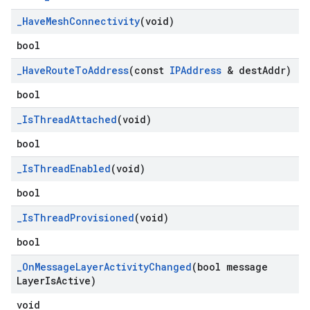
_
Have
Mesh
Connectivity
(void)
bool
_
Have
Route
To
Address
(const
IPAddress
& dest
Addr)
bool
_
Is
Thread
Attached
(void)
bool
_
Is
Thread
Enabled
(void)
bool
_
Is
Thread
Provisioned
(void)
bool
_
On
Message
Layer
Activity
Changed
(bool message
Layer
Is
Active)
void