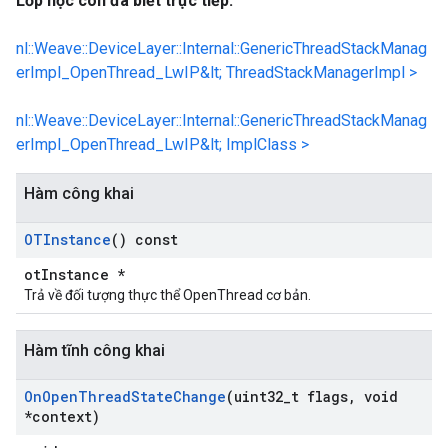
Lớp học con đã biết trực tiếp:
nl::Weave::DeviceLayer::Internal::GenericThreadStackManag
erImpl_OpenThread_LwIP&lt; ThreadStackManagerImpl >
nl::Weave::DeviceLayer::Internal::GenericThreadStackManag
erImpl_OpenThread_LwIP&lt; ImplClass >
Hàm công khai
OTInstance
() const
otInstance *
Trả về đối tượng thực thể OpenThread cơ bản.
Hàm tĩnh công khai
On
Open
Thread
State
Change
(uint32
_
t flags
,
void
*context)