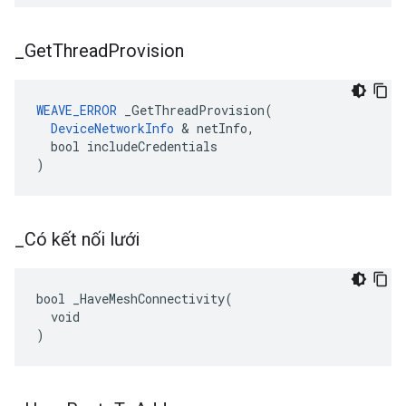
_
Get
Thread
Provision
WEAVE_ERROR
 _GetThreadProvision(

DeviceNetworkInfo
 & netInfo,

  bool includeCredentials

)
_
Có kết nối lưới
bool _HaveMeshConnectivity(

  void

)