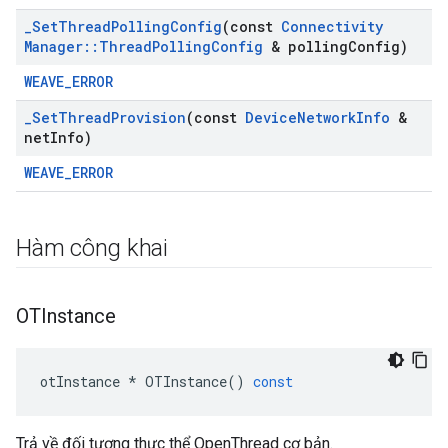
_
Set
Thread
Polling
Config
(const
Connectivity
Manager
::
Thread
Polling
Config
& polling
Config)
WEAVE_ERROR
_
Set
Thread
Provision
(const
Device
Network
Info
&
net
Info)
WEAVE_ERROR
Hàm công khai
OTInstance
otInstance
*
OTInstance
()
const
Trả về đối tượng thực thể OpenThread cơ bản.