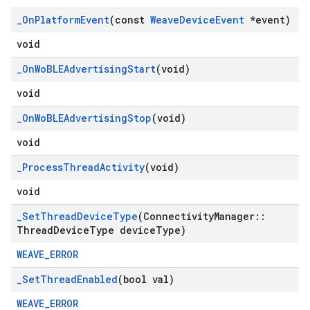
_
On
Platform
Event
(const
Weave
Device
Event
*event)
void
_
On
Wo
BLEAdvertising
Start
(void)
void
_
On
Wo
BLEAdvertising
Stop
(void)
void
_
Process
Thread
Activity
(void)
void
_
Set
Thread
Device
Type
(Connectivity
Manager
::
Thread
Device
Type device
Type)
WEAVE_ERROR
_
Set
Thread
Enabled
(bool val)
WEAVE_ERROR