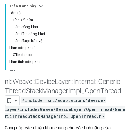
Trên trang này
Tóm tắt
Tính kế thừa
Hàm công khai
Hàm tĩnh công khai
Hàm được bảo vệ
Hàm công khai
OTInstance
Hàm tĩnh công khai
nl
::
Weave
::
Device
Layer
::
Internal
::
Generic
Thread
Stack
Manager
Impl
_
Open
Thread
#include <src/adaptations/device-
layer/include/Weave/DeviceLayer/OpenThread/Gene
ricThreadStackManagerImpl_OpenThread.h>
Cung cấp cách triển khai chung cho các tính năng của