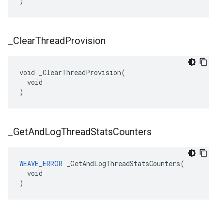
)
_
Clear
Thread
Provision
void _ClearThreadProvision(

  void

)
_
Get
And
Log
Thread
Stats
Counters
WEAVE_ERROR
 _GetAndLogThreadStatsCounters(

  void

)