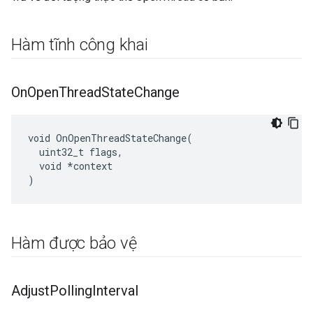
Hàm tĩnh công khai
On
Open
Thread
State
Change
void OnOpenThreadStateChange(

  uint32_t flags,

  void *context

)
Hàm được bảo vệ
Adjust
Polling
Interval