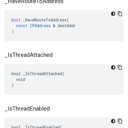
_
Have
Route
To
Address
bool
_HaveRouteToAddress
(
const
IPAddress
&
destAddr
)
_
Is
Thread
Attached
bool _IsThreadAttached(

  void

)
_
Is
Thread
Enabled
bool _IsThreadEnabled(
