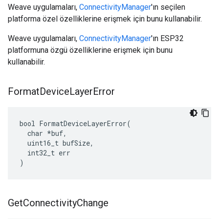
Weave uygulamaları,
ConnectivityManager
'ın seçilen
platforma özel özelliklerine erişmek için bunu kullanabilir.
Weave uygulamaları,
ConnectivityManager
'ın ESP32
platformuna özgü özelliklerine erişmek için bunu
kullanabilir.
Format
Device
Layer
Error
bool FormatDeviceLayerError(

  char *buf,

  uint16_t bufSize,

  int32_t err

)
Get
Connectivity
Change