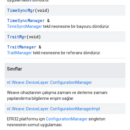
uygulamasını döndürür.
Time
Sync
Mgr
(void)
TimeSyncManager
&
TimeSyncManager
tekil nesnesine bir başvuru döndürür.
Trait
Mgr
(void)
TraitManager
&
TraitManager
tekli nesnesine bir referans döndürür.
Sınıflar
nl::
Weave::
DeviceLayer::
ConfigurationManager
Weave cihazlarının çalışma zamanı ve derleme zamanı
yapılandırma bilgilerine erişim sağlar.
nl::
Weave::
DeviceLayer::
ConfigurationManagerImpl
EFR32 platformu için
ConfigurationManager
singleton
nesnesinin somut uygulaması.