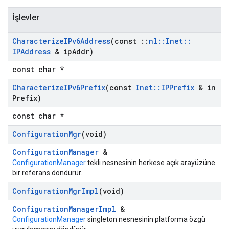
İşlevler
Characterize
IPv6Address
(const
::
nl
::
Inet
::
IPAddress
& ip
Addr)
const char *
Characterize
IPv6Prefix
(const
Inet
::
IPPrefix
& in
Prefix)
const char *
Configuration
Mgr
(void)
ConfigurationManager
&
ConfigurationManager
tekli nesnesinin herkese açık arayüzüne
bir referans döndürür.
Configuration
Mgr
Impl
(void)
ConfigurationManagerImpl
&
ConfigurationManager
singleton nesnesinin platforma özgü