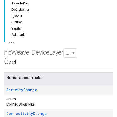
Typedef'ler
Değişkenler
İşlevler
Sınıflar
Yapılar
Ad alanları
nl
::
Weave
::
Device
Layer
Özet
Numaralandırmalar
Activity
Change
enum
Etkinlik Değişikliği.
Connectivity
Change