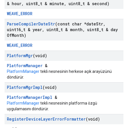
& hour
,
uint8
_
t & minute
,
uint8
_
t & second)
WEAVE_ERROR
Parse
Compiler
Date
Str
(const char *date
Str
,
uint16
_
t & year
,
uint8
_
t & month
,
uint8
_
t & day
Of
Month)
WEAVE_ERROR
Platform
Mgr
(void)
PlatformManager
&
PlatformManager
tekli nesnesinin herkese açık arayüzünü
döndürür.
Platform
Mgr
Impl
(void)
PlatformManagerImpl
&
PlatformManager
tekli nesnesinin platforma özgü
uygulamasını döndürür.
Register
Device
Layer
Error
Formatter
(void)