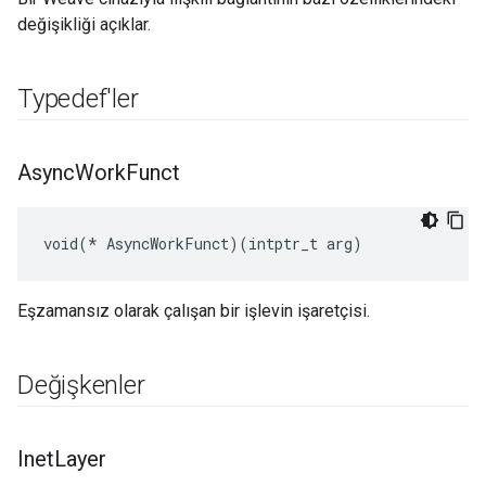
değişikliği açıklar.
Typedef'ler
Async
Work
Funct
void(* AsyncWorkFunct)(intptr_t arg)
Eşzamansız olarak çalışan bir işlevin işaretçisi.
Değişkenler
Inet
Layer