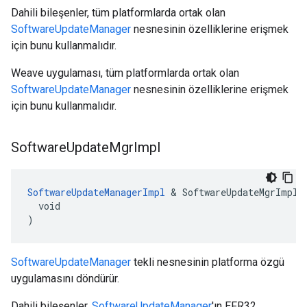
Dahili bileşenler, tüm platformlarda ortak olan
SoftwareUpdateManager
nesnesinin özelliklerine erişmek
için bunu kullanmalıdır.
Weave uygulaması, tüm platformlarda ortak olan
SoftwareUpdateManager
nesnesinin özelliklerine erişmek
için bunu kullanmalıdır.
Software
Update
Mgr
Impl
SoftwareUpdateManagerImpl
 & SoftwareUpdateMgrImpl(

  void

)
SoftwareUpdateManager
tekli nesnesinin platforma özgü
uygulamasını döndürür.
Dahili bileşenler,
SoftwareUpdateManager
'ın EFR32