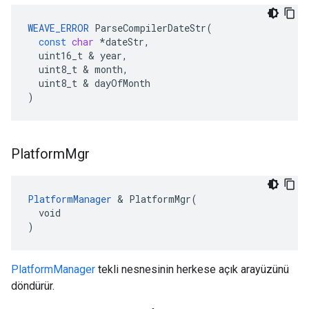
WEAVE_ERROR
ParseCompilerDateStr
(
const
char
*
dateStr
,
uint16_t
&
year
,
uint8_t
&
month
,
uint8_t
&
dayOfMonth
)
Platform
Mgr
PlatformManager
 & PlatformMgr(

  void

)
PlatformManager
tekli nesnesinin herkese açık arayüzünü
döndürür.