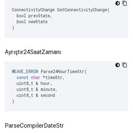
ConnectivityChange GetConnectivityChange(

  bool prevState,

  bool newState

)
Ayrıştır24Saat
Zamanı
WEAVE_ERROR
Parse24HourTimeStr
(
const
char
*
timeStr
,
uint8_t
&
hour
,
uint8_t
&
minute
,
uint8_t
&
second
)
Parse
Compiler
Date
Str