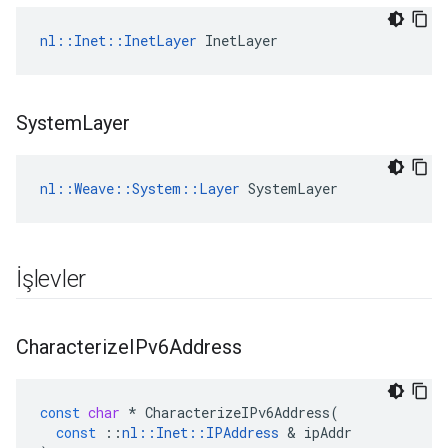
nl::Inet::InetLayer
 InetLayer
System
Layer
nl::Weave::System::Layer
 SystemLayer
İşlevler
Characterize
IPv6Address
const
char
*
CharacterizeIPv6Address
(
const
::
nl
::
Inet
::
IPAddress
&
ipAddr