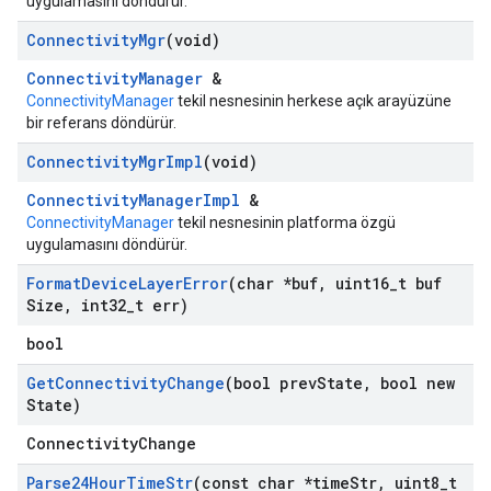
uygulamasını döndürür.
Connectivity
Mgr
(void)
ConnectivityManager
&
ConnectivityManager
tekil nesnesinin herkese açık arayüzüne
bir referans döndürür.
Connectivity
Mgr
Impl
(void)
ConnectivityManagerImpl
&
ConnectivityManager
tekil nesnesinin platforma özgü
uygulamasını döndürür.
Format
Device
Layer
Error
(char *buf
,
uint16
_
t buf
Size
,
int32
_
t err)
bool
Get
Connectivity
Change
(bool prev
State
,
bool new
State)
ConnectivityChange
Parse24Hour
Time
Str
(const char *time
Str
,
uint8
_
t