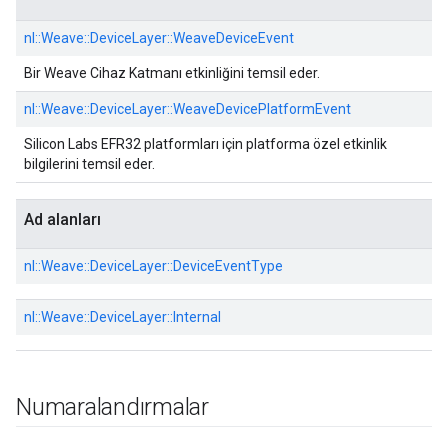
nl::
Weave::
DeviceLayer::
WeaveDeviceEvent
Bir Weave Cihaz Katmanı etkinliğini temsil eder.
nl::
Weave::
DeviceLayer::
WeaveDevicePlatformEvent
Silicon Labs EFR32 platformları için platforma özel etkinlik
bilgilerini temsil eder.
Ad alanları
nl::
Weave::
DeviceLayer::
DeviceEventType
nl::
Weave::
DeviceLayer::
Internal
Numaralandırmalar