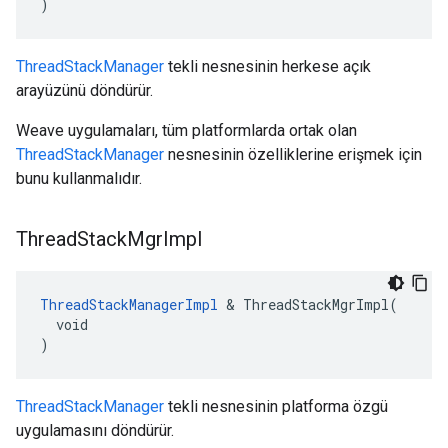
)
ThreadStackManager
tekli nesnesinin herkese açık
arayüzünü döndürür.
Weave uygulamaları, tüm platformlarda ortak olan
ThreadStackManager
nesnesinin özelliklerine erişmek için
bunu kullanmalıdır.
Thread
Stack
Mgr
Impl
ThreadStackManagerImpl
 & ThreadStackMgrImpl(

  void

)
ThreadStackManager
tekli nesnesinin platforma özgü
uygulamasını döndürür.