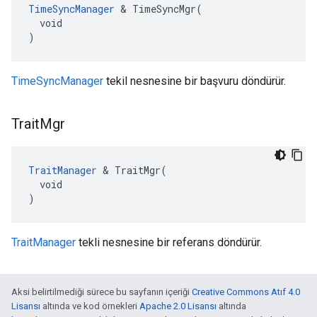
TimeSyncManager
 & TimeSyncMgr(

  void

)
TimeSyncManager
tekil nesnesine bir başvuru döndürür.
Trait
Mgr
TraitManager
 & TraitMgr(

  void

)
TraitManager
tekli nesnesine bir referans döndürür.
Aksi belirtilmediği sürece bu sayfanın içeriği
Creative Commons Atıf 4.0
Lisansı
altında ve kod örnekleri
Apache 2.0 Lisansı
altında