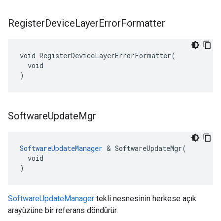
Register
Device
Layer
Error
Formatter
void RegisterDeviceLayerErrorFormatter(

  void

)
Software
Update
Mgr
SoftwareUpdateManager
 & SoftwareUpdateMgr(

  void

)
SoftwareUpdateManager
tekli nesnesinin herkese açık
arayüzüne bir referans döndürür.