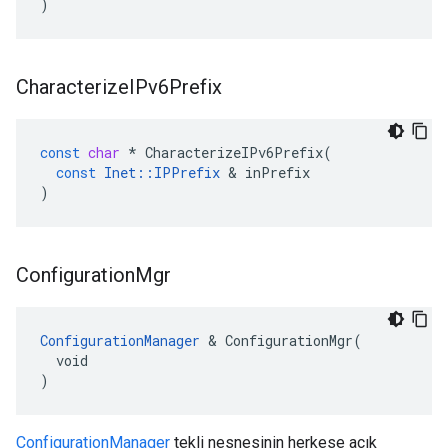
)
Characterize
IPv6Prefix
const
char
*
CharacterizeIPv6Prefix
(
const
Inet
::
IPPrefix
&
inPrefix
)
Configuration
Mgr
ConfigurationManager
 & ConfigurationMgr(

  void

)
ConfigurationManager
tekli nesnesinin herkese açık