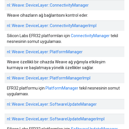
nl::
Weave::
DeviceLayer::
ConnectivityManager
Weave cihazların ağ bağlantısını kontrol eder.
nl::
Weave::
DeviceLayer::
ConnectivityManagerImpl
Silicon Labs EFR32 platformları için
ConnectivityManager
tekil
nesnesinin somut uygulaması.
nl::
Weave::
DeviceLayer::
PlatformManager
Weave özellikli bir cihazda Weave ağ yığınıyla etkileşim
kurmaya ve başlatmaya yönelik özellikler sağlar.
nl::
Weave::
DeviceLayer::
PlatformManagerImpl
EFR32 platformu için
PlatformManager
tekil nesnesinin somut
uygulaması.
nl::
Weave::
DeviceLayer::
SoftwareUpdateManager
nl::
Weave::
DeviceLayer::
SoftwareUpdateManagerImpl