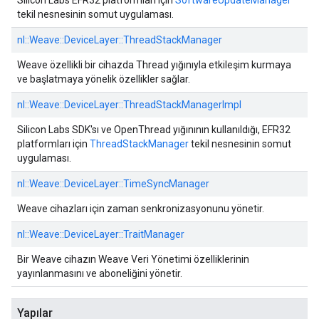
Silicon Labs EFR32 platformları için
SoftwareUpdateManager
tekil nesnesinin somut uygulaması.
nl::
Weave::
DeviceLayer::
ThreadStackManager
Weave özellikli bir cihazda Thread yığınıyla etkileşim kurmaya
ve başlatmaya yönelik özellikler sağlar.
nl::
Weave::
DeviceLayer::
ThreadStackManagerImpl
Silicon Labs SDK'sı ve OpenThread yığınının kullanıldığı, EFR32
platformları için
ThreadStackManager
tekil nesnesinin somut
uygulaması.
nl::
Weave::
DeviceLayer::
TimeSyncManager
Weave cihazları için zaman senkronizasyonunu yönetir.
nl::
Weave::
DeviceLayer::
TraitManager
Bir Weave cihazın Weave Veri Yönetimi özelliklerinin
yayınlanmasını ve aboneliğini yönetir.
Yapılar