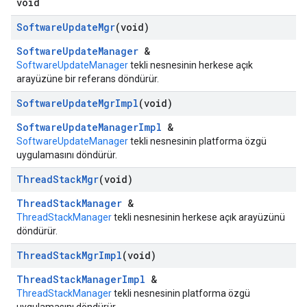
void
Software
Update
Mgr
(void)
SoftwareUpdateManager
&
SoftwareUpdateManager
tekli nesnesinin herkese açık
arayüzüne bir referans döndürür.
Software
Update
Mgr
Impl
(void)
SoftwareUpdateManagerImpl
&
SoftwareUpdateManager
tekli nesnesinin platforma özgü
uygulamasını döndürür.
Thread
Stack
Mgr
(void)
ThreadStackManager
&
ThreadStackManager
tekli nesnesinin herkese açık arayüzünü
döndürür.
Thread
Stack
Mgr
Impl
(void)
ThreadStackManagerImpl
&
ThreadStackManager
tekli nesnesinin platforma özgü