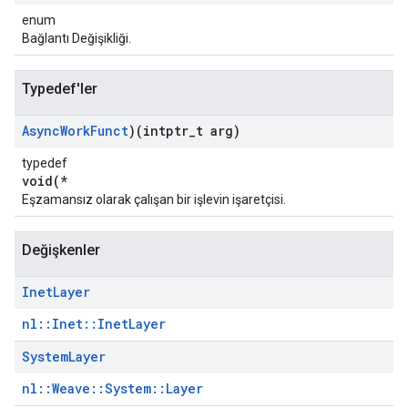
enum
Bağlantı Değişikliği.
Typedef'ler
Async
Work
Funct
)(intptr
_
t arg)
typedef
void(*
Eşzamansız olarak çalışan bir işlevin işaretçisi.
Değişkenler
Inet
Layer
nl::Inet::InetLayer
System
Layer
nl::Weave::System::Layer