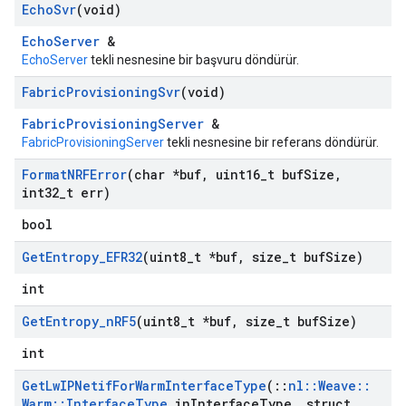
Echo
Svr
(void)
EchoServer
&
EchoServer
tekli nesnesine bir başvuru döndürür.
Fabric
Provisioning
Svr
(void)
FabricProvisioningServer
&
FabricProvisioningServer
tekli nesnesine bir referans döndürür.
Format
NRFError
(char *buf
,
uint16
_
t buf
Size
,
int32
_
t err)
bool
Get
Entropy
_
EFR32
(uint8
_
t *buf
,
size
_
t buf
Size)
int
Get
Entropy
_
n
RF5
(uint8
_
t *buf
,
size
_
t buf
Size)
int
Get
Lw
IPNetif
For
Warm
Interface
Type
(
::
nl
::
Weave
::
Warm
::
Interface
Type
in
Interface
Type
,
struct