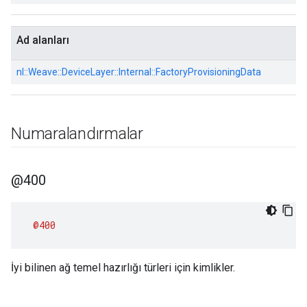
Ad alanları
nl::
Weave::
DeviceLayer::
Internal::
FactoryProvisioningData
Numaralandırmalar
@400
@400
İyi bilinen ağ temel hazırlığı türleri için kimlikler.