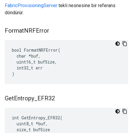
FabricProvisioningServer
tekli nesnesine bir referans
döndürür.
Format
NRFError
bool FormatNRFError(

  char *buf,

  uint16_t bufSize,

  int32_t err

)
Get
Entropy
_
EFR32
int GetEntropy_EFR32(

  uint8_t *buf,

  size_t bufSize
