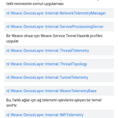
tekli nesnesinin somut uygulaması.
nl::
Weave::
DeviceLayer::
Internal::
NetworkTelemetryManager
nl::
Weave::
DeviceLayer::
Internal::
ServiceProvisioningServer
Bir Weave cihazı için Weave Service Temel Hazırlık profilini
uygular.
nl::
Weave::
DeviceLayer::
Internal::
ThreadTelemetry
nl::
Weave::
DeviceLayer::
Internal::
ThreadTopology
nl::
Weave::
DeviceLayer::
Internal::
TunnelTelemetry
nl::
Weave::
DeviceLayer::
Internal::
WeaveTelemetryBase
Bu, farklı ağlar için ağ telemetri işlevlerini işleyen bir temel
sınıftır.
nl::
Weave::
DeviceLayer::
Internal::
WiFiTelemetry