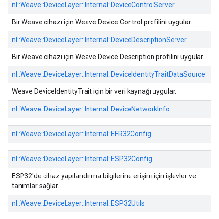
nl::
Weave::
DeviceLayer::
Internal::
DeviceControlServer
Bir Weave cihazı için Weave Device Control profilini uygular.
nl::
Weave::
DeviceLayer::
Internal::
DeviceDescriptionServer
Bir Weave cihazı için Weave Device Description profilini uygular.
nl::
Weave::
DeviceLayer::
Internal::
DeviceIdentityTraitDataSource
Weave DeviceIdentityTrait için bir veri kaynağı uygular.
nl::
Weave::
DeviceLayer::
Internal::
DeviceNetworkInfo
nl::
Weave::
DeviceLayer::
Internal::
EFR32Config
nl::
Weave::
DeviceLayer::
Internal::
ESP32Config
ESP32'de cihaz yapılandırma bilgilerine erişim için işlevler ve
tanımlar sağlar.
nl::
Weave::
DeviceLayer::
Internal::
ESP32Utils