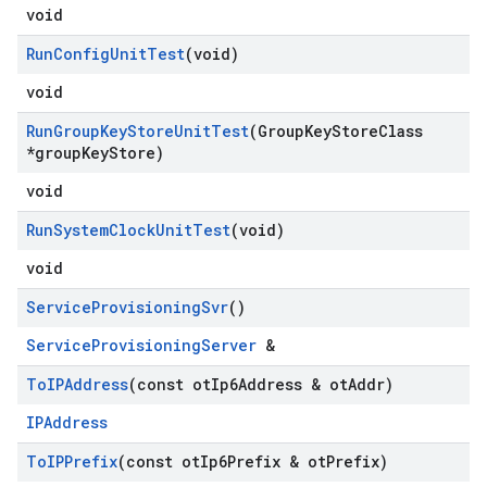
void
Run
Config
Unit
Test
(void)
void
Run
Group
Key
Store
Unit
Test
(Group
Key
Store
Class
*group
Key
Store)
void
Run
System
Clock
Unit
Test
(void)
void
Service
Provisioning
Svr
()
ServiceProvisioningServer
&
To
IPAddress
(const ot
Ip6Address & ot
Addr)
IPAddress
To
IPPrefix
(const ot
Ip6Prefix & ot
Prefix)