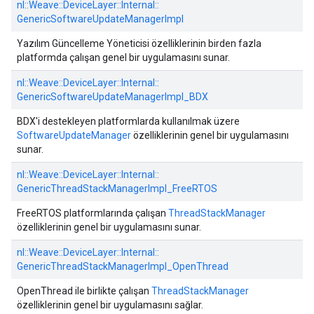
nl::
Weave::
DeviceLayer::
Internal::
GenericSoftwareUpdateManagerImpl
Yazılım Güncelleme Yöneticisi özelliklerinin birden fazla
platformda çalışan genel bir uygulamasını sunar.
nl::
Weave::
DeviceLayer::
Internal::
GenericSoftwareUpdateManagerImpl_BDX
BDX'i destekleyen platformlarda kullanılmak üzere
SoftwareUpdateManager
özelliklerinin genel bir uygulamasını
sunar.
nl::
Weave::
DeviceLayer::
Internal::
GenericThreadStackManagerImpl_FreeRTOS
FreeRTOS platformlarında çalışan
ThreadStackManager
özelliklerinin genel bir uygulamasını sunar.
nl::
Weave::
DeviceLayer::
Internal::
GenericThreadStackManagerImpl_OpenThread
OpenThread ile birlikte çalışan
ThreadStackManager
özelliklerinin genel bir uygulamasını sağlar.