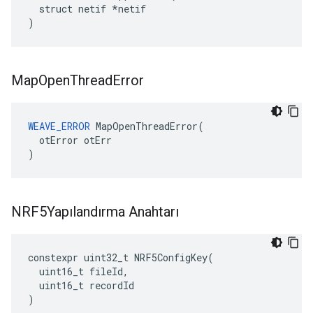
  struct netif *netif

)
Map
Open
Thread
Error
WEAVE_ERROR
 MapOpenThreadError(

  otError otErr

)
NRF5Yapılandırma Anahtarı
constexpr
uint32_t
NRF5ConfigKey
(
uint16_t
fileId
,
uint16_t
recordId
)