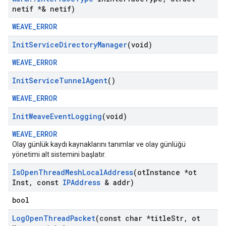
netif *& netif)
WEAVE_ERROR
Init
Service
Directory
Manager
(void)
WEAVE_ERROR
Init
Service
Tunnel
Agent
()
WEAVE_ERROR
Init
Weave
Event
Logging
(void)
WEAVE_ERROR
Olay günlük kaydı kaynaklarını tanımlar ve olay günlüğü
yönetimi alt sistemini başlatır.
Is
Open
Thread
Mesh
Local
Address
(ot
Instance *ot
Inst
,
const
IPAddress
& addr)
bool
Log
Open
Thread
Packet
(const char *title
Str
,
ot