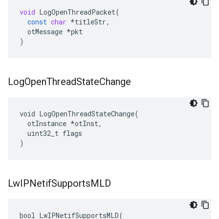
void
LogOpenThreadPacket
(
const
char
*
titleStr
,
otMessage
*
pkt
)
Log
Open
Thread
State
Change
void LogOpenThreadStateChange(

  otInstance *otInst,

  uint32_t flags

)
Lw
IPNetif
Supports
MLD
bool LwIPNetifSupportsMLD(
