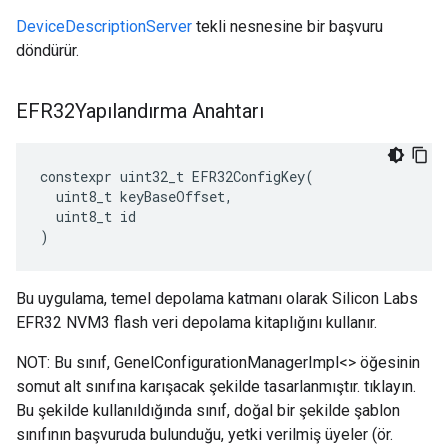
DeviceDescriptionServer
tekli nesnesine bir başvuru
döndürür.
EFR32Yapılandırma Anahtarı
constexpr
uint32_t
EFR32ConfigKey
(
uint8_t
keyBaseOffset
,
uint8_t
id
)
Bu uygulama, temel depolama katmanı olarak Silicon Labs
EFR32 NVM3 flash veri depolama kitaplığını kullanır.
NOT: Bu sınıf, GenelConfigurationManagerImpl<> öğesinin
somut alt sınıfına karışacak şekilde tasarlanmıştır. tıklayın.
Bu şekilde kullanıldığında sınıf, doğal bir şekilde şablon
sınıfının başvuruda bulunduğu, yetki verilmiş üyeler (ör.