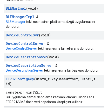
BLEMgr
Impl
(void)
BLEManagerImpl
&
BLEManager
tekli nesnesinin platforma özgü uygulamasını
döndürür.
Device
Control
Svr
(void)
DeviceControlServer
&
DeviceControlServer
tekil nesnesine bir referans döndürür.
Device
Description
Svr
(void)
DeviceDescriptionServer
&
DeviceDescriptionServer
tekli nesnesine bir başvuru döndürür.
EFR32Config
Key
(uint8
_
t key
Base
Offset
,
uint8
_
t
id)
constexpr uint32_t
Bu uygulama, temel depolama katmanı olarak Silicon Labs
EFR32 NVM3 flash veri depolama kitaplığını kullanır.