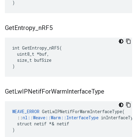
)
Get
Entropy
_
n
RF5
int GetEntropy_nRF5(

  uint8_t *buf,

  size_t bufSize

)
Get
Lw
IPNetif
For
Warm
Interface
Type
WEAVE_ERROR
 GetLwIPNetifForWarmInterfaceType(

  ::
nl::Weave::Warm::InterfaceType
 inInterfaceType
  struct netif *& netif

)