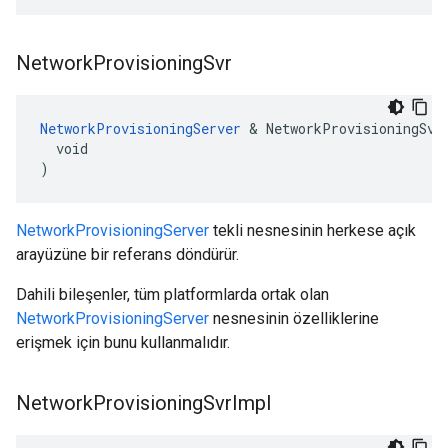
Network
Provisioning
Svr
NetworkProvisioningServer
 & NetworkProvisioningSvr(
  void

)
NetworkProvisioningServer
tekli nesnesinin herkese açık
arayüzüne bir referans döndürür.
Dahili bileşenler, tüm platformlarda ortak olan
NetworkProvisioningServer
nesnesinin özelliklerine
erişmek için bunu kullanmalıdır.
Network
Provisioning
Svr
Impl