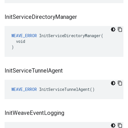
Init
Service
Directory
Manager
WEAVE_ERROR
 InitServiceDirectoryManager(

  void

)
Init
Service
Tunnel
Agent
WEAVE_ERROR
 InitServiceTunnelAgent()
Init
Weave
Event
Logging