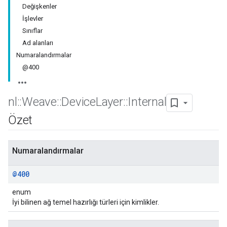
Değişkenler
İşlevler
Sınıflar
Ad alanları
Numaralandırmalar
@400
nl
::
Weave
::
Device
Layer
::
Internal
Özet
Numaralandırmalar
@400
enum
İyi bilinen ağ temel hazırlığı türleri için kimlikler.