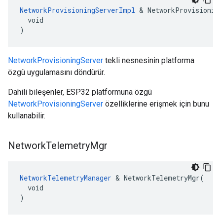
NetworkProvisioningServerImpl
 & NetworkProvisioning
  void

)
NetworkProvisioningServer
tekli nesnesinin platforma
özgü uygulamasını döndürür.
Dahili bileşenler, ESP32 platformuna özgü
NetworkProvisioningServer
özelliklerine erişmek için bunu
kullanabilir.
Network
Telemetry
Mgr
NetworkTelemetryManager
 & NetworkTelemetryMgr(

  void

)