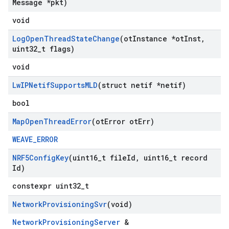
Message *pkt)
void
Log
Open
Thread
State
Change
(ot
Instance *ot
Inst
,
uint32
_
t flags)
void
Lw
IPNetif
Supports
MLD
(struct netif *netif)
bool
Map
Open
Thread
Error
(ot
Error ot
Err)
WEAVE_ERROR
NRF5Config
Key
(uint16
_
t file
Id
,
uint16
_
t record
Id)
constexpr uint32_t
Network
Provisioning
Svr
(void)
NetworkProvisioningServer
&