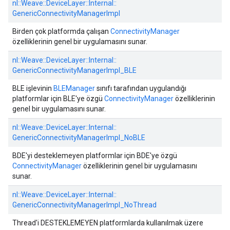
nl::
Weave::
DeviceLayer::
Internal::
GenericConnectivityManagerImpl
Birden çok platformda çalışan
ConnectivityManager
özelliklerinin genel bir uygulamasını sunar.
nl::
Weave::
DeviceLayer::
Internal::
GenericConnectivityManagerImpl_BLE
BLE işlevinin
BLEManager
sınıfı tarafından uygulandığı
platformlar için BLE'ye özgü
ConnectivityManager
özelliklerinin
genel bir uygulamasını sunar.
nl::
Weave::
DeviceLayer::
Internal::
GenericConnectivityManagerImpl_NoBLE
BDE'yi desteklemeyen platformlar için BDE'ye özgü
ConnectivityManager
özelliklerinin genel bir uygulamasını
sunar.
nl::
Weave::
DeviceLayer::
Internal::
GenericConnectivityManagerImpl_NoThread
Thread'i DESTEKLEMEYEN platformlarda kullanılmak üzere