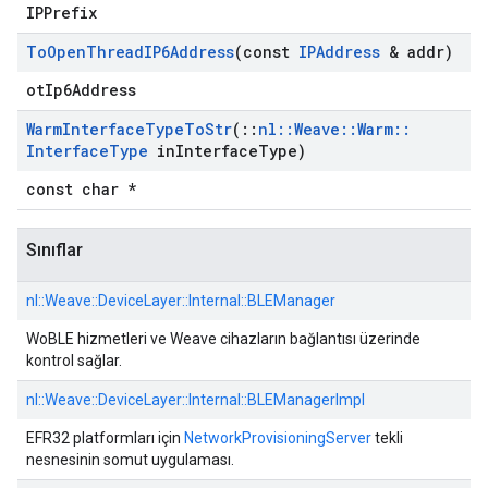
IPPrefix
To
Open
Thread
IP6Address
(const
IPAddress
& addr)
otIp6Address
Warm
Interface
Type
To
Str
(
::
nl
::
Weave
::
Warm
::
Interface
Type
in
Interface
Type)
const char *
Sınıflar
nl::
Weave::
DeviceLayer::
Internal::
BLEManager
WoBLE hizmetleri ve Weave cihazların bağlantısı üzerinde
kontrol sağlar.
nl::
Weave::
DeviceLayer::
Internal::
BLEManagerImpl
EFR32 platformları için
NetworkProvisioningServer
tekli
nesnesinin somut uygulaması.