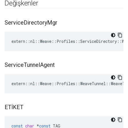
Değişkenler
Service
Directory
Mgr
extern::nl::Weave::Profiles::ServiceDirectory::Wea
Service
Tunnel
Agent
extern::nl::Weave::Profiles::WeaveTunnel::WeaveTu
ETİKET
const
char
*
const
TAG