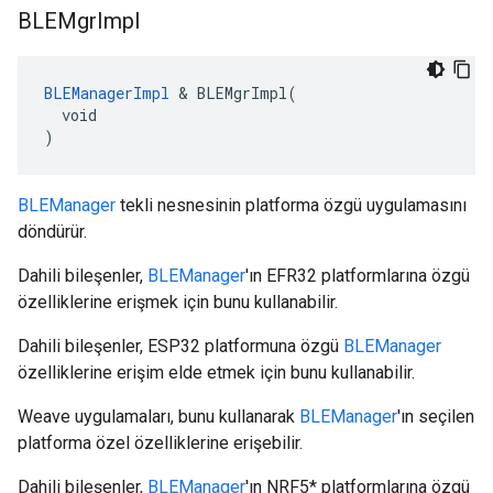
BLEMgr
Impl
BLEManagerImpl
 & BLEMgrImpl(

  void

)
BLEManager
tekli nesnesinin platforma özgü uygulamasını
döndürür.
Dahili bileşenler,
BLEManager
'ın EFR32 platformlarına özgü
özelliklerine erişmek için bunu kullanabilir.
Dahili bileşenler, ESP32 platformuna özgü
BLEManager
özelliklerine erişim elde etmek için bunu kullanabilir.
Weave uygulamaları, bunu kullanarak
BLEManager
'ın seçilen
platforma özel özelliklerine erişebilir.
Dahili bileşenler,
BLEManager
'ın NRF5* platformlarına özgü