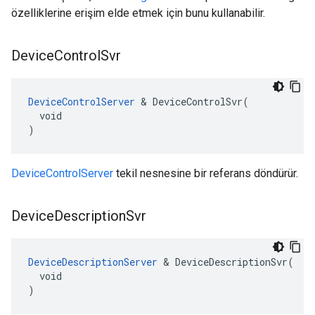
özelliklerine erişim elde etmek için bunu kullanabilir.
Device
Control
Svr
DeviceControlServer
 & DeviceControlSvr(

  void

)
DeviceControlServer
tekil nesnesine bir referans döndürür.
Device
Description
Svr
DeviceDescriptionServer
 & DeviceDescriptionSvr(

  void

)