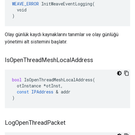
WEAVE_ERROR
 InitWeaveEventLogging(

  void

)
Olay günlük kaydı kaynaklarını tanımlar ve olay günlüğü
yönetimi alt sistemini başlatır.
Is
Open
Thread
Mesh
Local
Address
bool
IsOpenThreadMeshLocalAddress
(
otInstance
*
otInst
,
const
IPAddress
&
addr
)
Log
Open
Thread
Packet