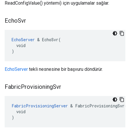
ReadConfigValue() yöntemi) için uygulamalar sağlar.
Echo
Svr
EchoServer
 & EchoSvr(

  void

)
EchoServer
tekli nesnesine bir başvuru döndürür.
Fabric
Provisioning
Svr
FabricProvisioningServer
 & FabricProvisioningSvr(

  void

)