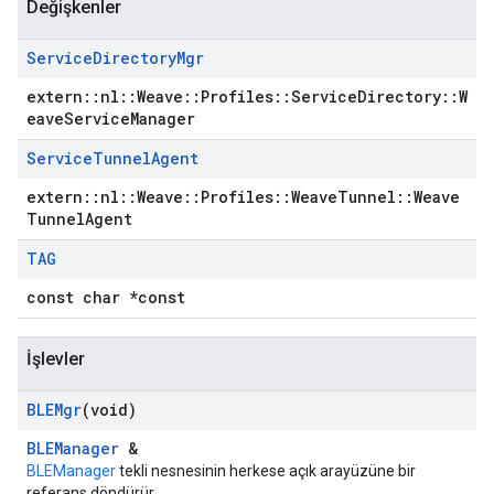
Değişkenler
Service
Directory
Mgr
extern::nl::Weave::Profiles::ServiceDirectory::W
eaveServiceManager
Service
Tunnel
Agent
extern::nl::Weave::Profiles::WeaveTunnel::Weave
TunnelAgent
TAG
const char *const
İşlevler
BLEMgr
(void)
BLEManager
&
BLEManager
tekli nesnesinin herkese açık arayüzüne bir
referans döndürür.