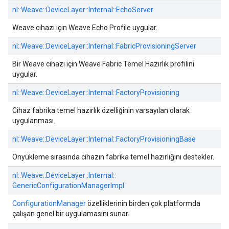
nl::
Weave::
DeviceLayer::
Internal::
EchoServer
Weave cihazı için Weave Echo Profile uygular.
nl::
Weave::
DeviceLayer::
Internal::
FabricProvisioningServer
Bir Weave cihazı için Weave Fabric Temel Hazırlık profilini
uygular.
nl::
Weave::
DeviceLayer::
Internal::
FactoryProvisioning
Cihaz fabrika temel hazırlık özelliğinin varsayılan olarak
uygulanması.
nl::
Weave::
DeviceLayer::
Internal::
FactoryProvisioningBase
Önyükleme sırasında cihazın fabrika temel hazırlığını destekler.
nl::
Weave::
DeviceLayer::
Internal::
GenericConfigurationManagerImpl
ConfigurationManager
özelliklerinin birden çok platformda
çalışan genel bir uygulamasını sunar.