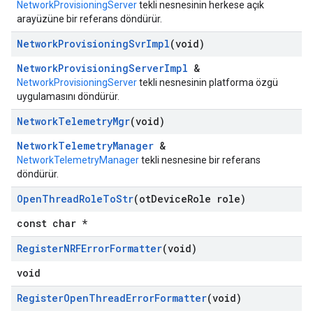
NetworkProvisioningServer
tekli nesnesinin herkese açık
arayüzüne bir referans döndürür.
Network
Provisioning
Svr
Impl
(void)
NetworkProvisioningServerImpl
&
NetworkProvisioningServer
tekli nesnesinin platforma özgü
uygulamasını döndürür.
Network
Telemetry
Mgr
(void)
NetworkTelemetryManager
&
NetworkTelemetryManager
tekli nesnesine bir referans
döndürür.
Open
Thread
Role
To
Str
(ot
Device
Role role)
const char *
Register
NRFError
Formatter
(void)
void
Register
Open
Thread
Error
Formatter
(void)