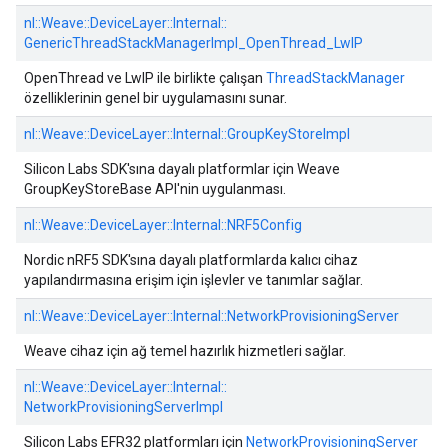
nl::
Weave::
DeviceLayer::
Internal::
GenericThreadStackManagerImpl_OpenThread_LwIP
OpenThread ve LwIP ile birlikte çalışan
ThreadStackManager
özelliklerinin genel bir uygulamasını sunar.
nl::
Weave::
DeviceLayer::
Internal::
GroupKeyStoreImpl
Silicon Labs SDK'sına dayalı platformlar için Weave
GroupKeyStoreBase API'nin uygulanması.
nl::
Weave::
DeviceLayer::
Internal::
NRF5Config
Nordic nRF5 SDK'sına dayalı platformlarda kalıcı cihaz
yapılandırmasına erişim için işlevler ve tanımlar sağlar.
nl::
Weave::
DeviceLayer::
Internal::
NetworkProvisioningServer
Weave cihaz için ağ temel hazırlık hizmetleri sağlar.
nl::
Weave::
DeviceLayer::
Internal::
NetworkProvisioningServerImpl
Silicon Labs EFR32 platformları için
NetworkProvisioningServer