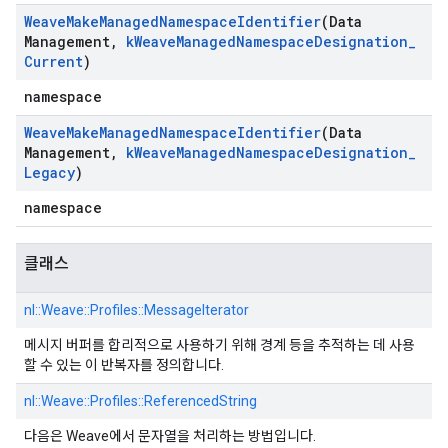
Weave
Make
Managed
Namespace
Identifier
(Data
Management
,
k
Weave
Managed
Namespace
Designation
_
Current
)
namespace
Weave
Make
Managed
Namespace
Identifier
(Data
Management
,
k
Weave
Managed
Namespace
Designation
_
Legacy
)
namespace
클래스
nl::
Weave::
Profiles::
MessageIterator
메시지 버퍼를 합리적으로 사용하기 위해 경계 등을 추적하는 데 사용
할 수 있는 이 반복자를 정의합니다.
nl::
Weave::
Profiles::
ReferencedString
다음은 Weave에서 문자열을 처리하는 방법입니다.