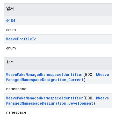
열거
@184
enum
Weave
Profile
Id
enum
함수
Weave
Make
Managed
Namespace
Identifier
(BDX
,
k
Weave
Managed
Namespace
Designation
_
Current
)
namespace
Weave
Make
Managed
Namespace
Identifier
(BDX
,
k
Weave
Managed
Namespace
Designation
_
Development
)
namespace