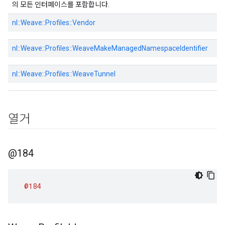
의 모든 인터페이스를 포함합니다.
nl::
Weave::
Profiles::
Vendor
nl::
Weave::
Profiles::
WeaveMakeManagedNamespaceIdentifier
nl::
Weave::
Profiles::
WeaveTunnel
열거
@184
@184