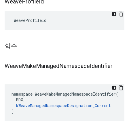
Weave
Profile
Id
 WeaveProfileId
함수
Weave
Make
Managed
Namespace
Identifier
namespace WeaveMakeManagedNamespaceIdentifier(

  BDX,

kWeaveManagedNamespaceDesignation_Current
)