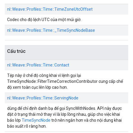
nl::
Weave::
Profiles::
Time::
TimeZoneUtcOffset
Codec cho độ lệch UTC của một múi giờ.
nl::
Weave::
Profiles::
Time::
_TimeSyncNodeBase
Cấu trúc
nl::
Weave::
Profiles::
Time::
Contact
Tệp này ở chế độ công khai vì lệnh gọi lại
TimeSyncNode::FilterTimeCorrectionContributor cung cấp chế
độ xem toàn cục lên lớp cao hơn.
nl::
Weave::
Profiles::
Time::
ServingNode
dùng để chỉ định danh bạ để gọi SyncWithNodes. API này được
đặt ở trạng thái mở thay vì là lớp lồng nhau, giúp cho việc khai
báo lớp
TimeSyncNode
trở nên ngắn hơn và cho nội dung khai
báo xuất rõ ràng hơn.