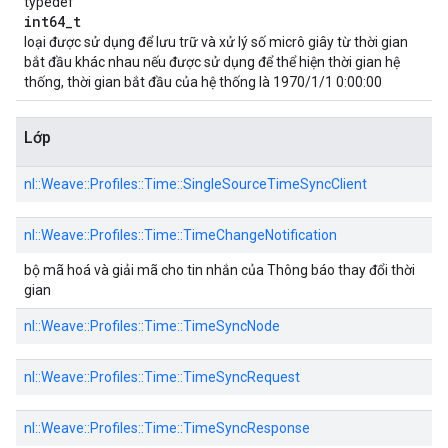
typedef
int64_t
loại được sử dụng để lưu trữ và xử lý số micrô giây từ thời gian
bắt đầu khác nhau nếu được sử dụng để thể hiện thời gian hệ
thống, thời gian bắt đầu của hệ thống là 1970/1/1 0:00:00
Lớp
nl::
Weave::
Profiles::
Time::
SingleSourceTimeSyncClient
nl::
Weave::
Profiles::
Time::
TimeChangeNotification
bộ mã hoá và giải mã cho tin nhắn của Thông báo thay đổi thời
gian
nl::
Weave::
Profiles::
Time::
TimeSyncNode
nl::
Weave::
Profiles::
Time::
TimeSyncRequest
nl::
Weave::
Profiles::
Time::
TimeSyncResponse