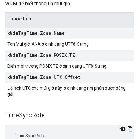
WDM để biết thông tin múi giờ.
Thuộc tính
k
Wdm
Tag
Time
_
Zone
_
Name
Tên Múi giờ IANA ở định dạng UTF8-String.
k
Wdm
Tag
Time
_
Zone
_
POSIX
_
TZ
Biến môi trường POSIX TZ ở định dạng UTF8-String.
k
Wdm
Tag
Time
_
Zone
_
UTC
_
Offset
Độ lệch UTC cho múi giờ này, ở định dạng nhị phân được đóng
gói.
Time
Sync
Role
 TimeSyncRole