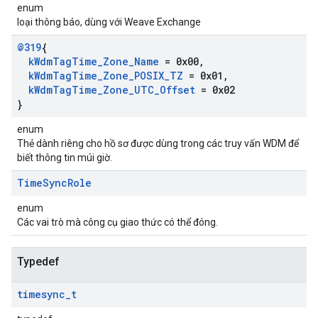
enum
loại thông báo, dùng với Weave Exchange
@319
{
k
Wdm
Tag
Time
_
Zone
_
Name
= 0x00
,
k
Wdm
Tag
Time
_
Zone
_
POSIX
_
TZ
= 0x01
,
k
Wdm
Tag
Time
_
Zone
_
UTC
_
Offset
= 0x02
}
enum
Thẻ dành riêng cho hồ sơ được dùng trong các truy vấn WDM để
biết thông tin múi giờ.
Time
Sync
Role
enum
Các vai trò mà công cụ giao thức có thể đóng.
Typedef
timesync
_
t