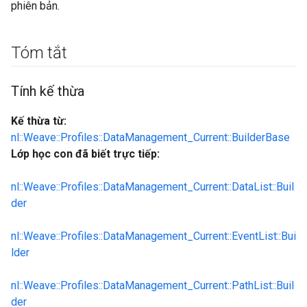
phiên bản.
Tóm tắt
Tính kế thừa
Kế thừa từ:
nl::Weave::Profiles::DataManagement_Current::BuilderBase
Lớp học con đã biết trực tiếp:
nl::Weave::Profiles::DataManagement_Current::DataList::Buil
der
nl::Weave::Profiles::DataManagement_Current::EventList::Bui
lder
nl::Weave::Profiles::DataManagement_Current::PathList::Buil
der