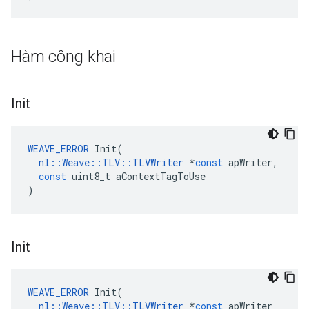
Hàm công khai
Init
WEAVE_ERROR
Init
(
nl
::
Weave
::
TLV
::
TLVWriter
*
const
apWriter
,
const
uint8_t
aContextTagToUse
)
Init
WEAVE_ERROR
Init
(
nl
::
Weave
::
TLV
::
TLVWriter
*
const
apWriter