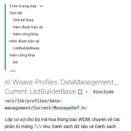
Trên trang này
Tóm tắt
Tính kế thừa
Hàm được bảo vệ
Hàm công khai
Hàm được bảo vệ
ListBuilderBase
Hàm công khai
Init
nl
::
Weave
::
Profiles
::
Data
Management
_
Current
::
List
Builder
Base
#include
<src/lib/profiles/data-
management/Current/MessageDef.h>
Lớp cơ sở cho bộ mã hoá thông báo WDM, chuyên về các
phần tử mảng
TLV
như Danh sách dữ liệu và Danh sách