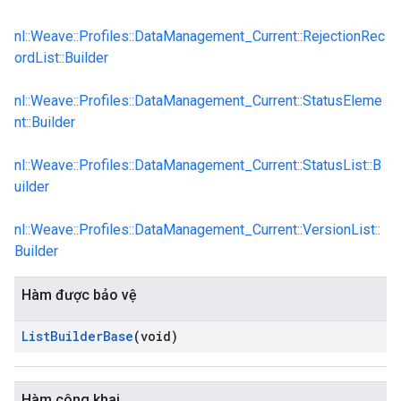
nl::Weave::Profiles::DataManagement_Current::RejectionRec
ordList::Builder
nl::Weave::Profiles::DataManagement_Current::StatusEleme
nt::Builder
nl::Weave::Profiles::DataManagement_Current::StatusList::B
uilder
Id
nl::Weave::Profiles::DataManagement_Current::VersionList::
Builder
Hàm được bảo vệ
List
Builder
Base
(void)
Hàm công khai