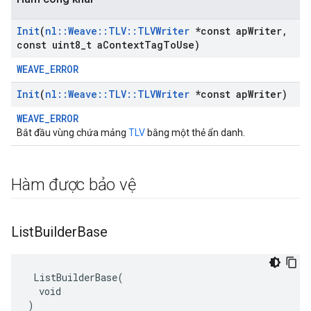
Init
(
nl
::
Weave
::
TLV
::
TLVWriter
*const ap
Writer
,
const uint8
_
t a
Context
Tag
To
Use)
WEAVE_ERROR
Init
(
nl
::
Weave
::
TLV
::
TLVWriter
*const ap
Writer)
WEAVE_ERROR
Bắt đầu vùng chứa mảng
TLV
bằng một thẻ ẩn danh.
Hàm được bảo vệ
List
Builder
Base
 ListBuilderBase(

  void

)