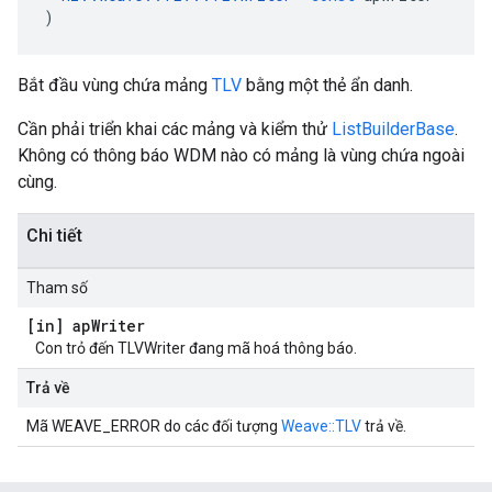
)
Bắt đầu vùng chứa mảng
TLV
bằng một thẻ ẩn danh.
Cần phải triển khai các mảng và kiểm thử
ListBuilderBase
.
Không có thông báo WDM nào có mảng là vùng chứa ngoài
cùng.
Chi tiết
Tham số
[in] ap
Writer
Con trỏ đến TLVWriter đang mã hoá thông báo.
Trả về
Mã WEAVE_ERROR do các đối tượng
Weave::TLV
trả về.