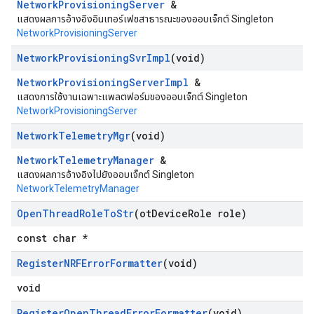
NetworkProvisioningServer
&
แสดงผลการอ้างอิงอินเทอร์เฟซสาธารณะของออบเจ็กต์ Singleton
NetworkProvisioningServer
Network
Provisioning
Svr
Impl
(void)
NetworkProvisioningServerImpl
&
แสดงการใช้งานเฉพาะแพลตฟอร์มของออบเจ็กต์ Singleton
NetworkProvisioningServer
Network
Telemetry
Mgr
(void)
NetworkTelemetryManager
&
แสดงผลการอ้างอิงไปยังออบเจ็กต์ Singleton
NetworkTelemetryManager
Open
Thread
Role
To
Str
(ot
Device
Role role)
const char *
Register
NRFError
Formatter
(void)
void
Register
Open
Thread
Error
Formatter
(void)