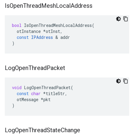
Is
Open
Thread
Mesh
Local
Address
bool
IsOpenThreadMeshLocalAddress
(
otInstance
*
otInst
,
const
IPAddress
&
addr
)
Log
Open
Thread
Packet
void
LogOpenThreadPacket
(
const
char
*
titleStr
,
otMessage
*
pkt
)
Log
Open
Thread
State
Change