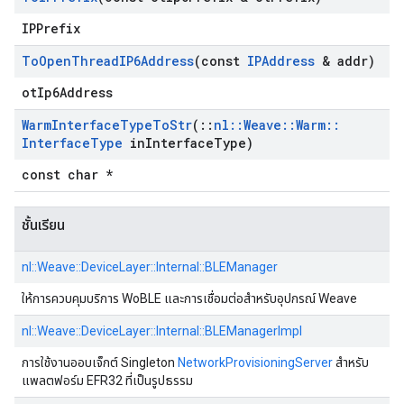
IPPrefix
To
Open
Thread
IP6Address
(const
IPAddress
& addr)
otIp6Address
Warm
Interface
Type
To
Str
(
::
nl
::
Weave
::
Warm
::
Interface
Type
in
Interface
Type)
const char *
ชั้นเรียน
nl::
Weave::
DeviceLayer::
Internal::
BLEManager
ให้การควบคุมบริการ WoBLE และการเชื่อมต่อสำหรับอุปกรณ์ Weave
nl::
Weave::
DeviceLayer::
Internal::
BLEManagerImpl
การใช้งานออบเจ็กต์ Singleton
NetworkProvisioningServer
สำหรับ
แพลตฟอร์ม EFR32 ที่เป็นรูปธรรม