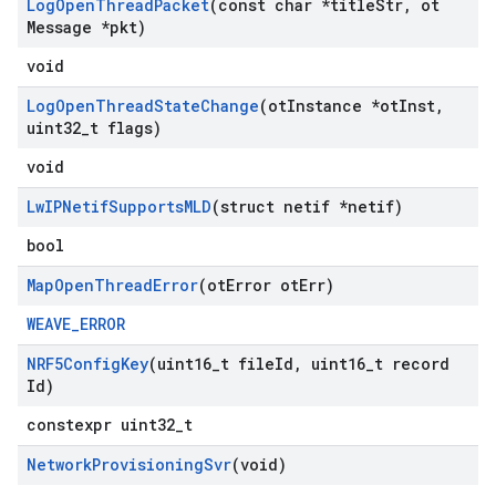
Log
Open
Thread
Packet
(const char *title
Str
,
ot
Message *pkt)
void
Log
Open
Thread
State
Change
(ot
Instance *ot
Inst
,
uint32
_
t flags)
void
Lw
IPNetif
Supports
MLD
(struct netif *netif)
bool
Map
Open
Thread
Error
(ot
Error ot
Err)
WEAVE_ERROR
NRF5Config
Key
(uint16
_
t file
Id
,
uint16
_
t record
Id)
constexpr uint32_t
Network
Provisioning
Svr
(void)