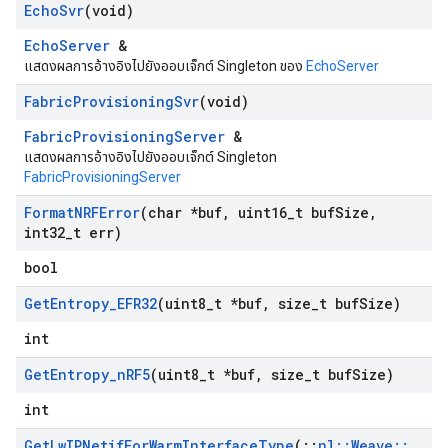
Echo
Svr
(void)
EchoServer
&
แสดงผลการอ้างอิงไปยังออบเจ็กต์ Singleton ของ
EchoServer
Fabric
Provisioning
Svr
(void)
FabricProvisioningServer
&
แสดงผลการอ้างอิงไปยังออบเจ็กต์ Singleton
FabricProvisioningServer
Format
NRFError
(char *buf
,
uint16
_
t buf
Size
,
int32
_
t err)
bool
Get
Entropy
_
EFR32
(uint8
_
t *buf
,
size
_
t buf
Size)
int
Get
Entropy
_
n
RF5
(uint8
_
t *buf
,
size
_
t buf
Size)
int
Get
Lw
IPNetif
For
Warm
Interface
Type
(
::
nl
::
Weave
::