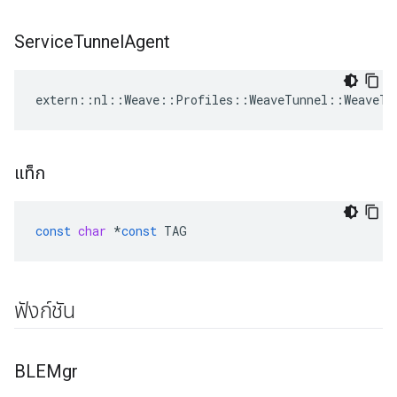
Service
Tunnel
Agent
extern::nl::Weave::Profiles::WeaveTunnel::WeaveTu
แท็ก
const
char
*
const
TAG
ฟังก์ชัน
BLEMgr