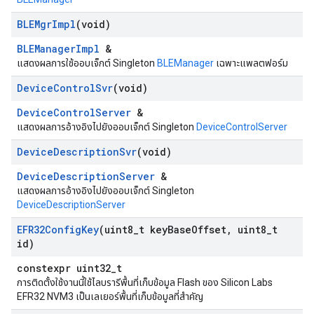
BLEMgr
Impl
(void)
BLEManagerImpl
&
แสดงผลการใช้ออบเจ็กต์ Singleton
BLEManager
เฉพาะแพลตฟอร์ม
Device
Control
Svr
(void)
DeviceControlServer
&
แสดงผลการอ้างอิงไปยังออบเจ็กต์ Singleton
DeviceControlServer
Device
Description
Svr
(void)
DeviceDescriptionServer
&
แสดงผลการอ้างอิงไปยังออบเจ็กต์ Singleton
DeviceDescriptionServer
EFR32Config
Key
(uint8
_
t key
Base
Offset
,
uint8
_
t
id)
constexpr uint32_t
การติดตั้งใช้งานนี้ใช้ไลบรารีพื้นที่เก็บข้อมูล Flash ของ Silicon Labs
EFR32 NVM3 เป็นเลเยอร์พื้นที่เก็บข้อมูลที่สำคัญ