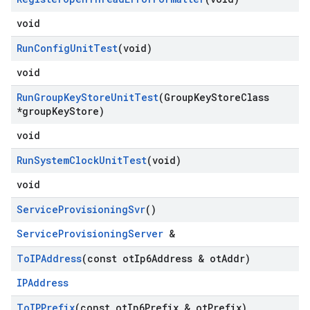
void
Run
Config
Unit
Test
(void)
void
Run
Group
Key
Store
Unit
Test
(Group
Key
Store
Class
*group
Key
Store)
void
Run
System
Clock
Unit
Test
(void)
void
Service
Provisioning
Svr
()
ServiceProvisioningServer
&
To
IPAddress
(const ot
Ip6Address & ot
Addr)
IPAddress
To
IPPrefix
(const ot
Ip6Prefix & ot
Prefix)