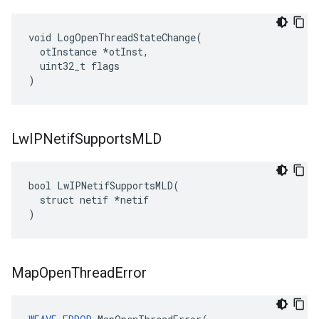
void LogOpenThreadStateChange(

  otInstance *otInst,

  uint32_t flags

)
Lw
IPNetif
Supports
MLD
bool LwIPNetifSupportsMLD(

  struct netif *netif

)
Map
Open
Thread
Error