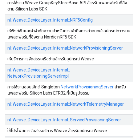
การใช้งาน Weave GroupKeyStoreBase API สำหรับแพลตฟอร์มที่อิง
ตาม Silicon Labs SDK
nl::
Weave::
DeviceLayer::
Internal::
NRF5Config
ให้ฟังก์ชันและคำจำกัดความสำหรับการเข้าถึงการกำหนดค่าอุปกรณ์ถาวรบน
แพลตฟอร์มที่อิงตาม Nordic nRF5 SDK
nl::
Weave::
DeviceLayer::
Internal::
NetworkProvisioningServer
ให้บริการการจัดสรรเครือข่ายสำหรับอุปกรณ์ Weave
nl::
Weave::
DeviceLayer::
Internal::
NetworkProvisioningServerImpl
การใช้งานออบเจ็กต์ Singleton
NetworkProvisioningServer
สำหรับ
แพลตฟอร์ม Silicon Labs EFR32 ที่เป็นรูปธรรม
nl::
Weave::
DeviceLayer::
Internal::
NetworkTelemetryManager
nl::
Weave::
DeviceLayer::
Internal::
ServiceProvisioningServer
ใช้โปรไฟล์การจัดสรรบริการ Weave สำหรับอุปกรณ์ Weave