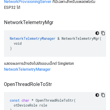
NetworkProvisioningServer
ที่มีเฉพาะสําหรับแพลตฟอร์ม
ESP32 ได้
Network
Telemetry
Mgr
NetworkTelemetryManager
 & NetworkTelemetryMgr(

  void

)
แสดงผลการอ้างอิงไปยังออบเจ็กต์ Singleton
NetworkTelemetryManager
Open
Thread
Role
To
Str
const
char
*
OpenThreadRoleToStr
(
otDeviceRole
role