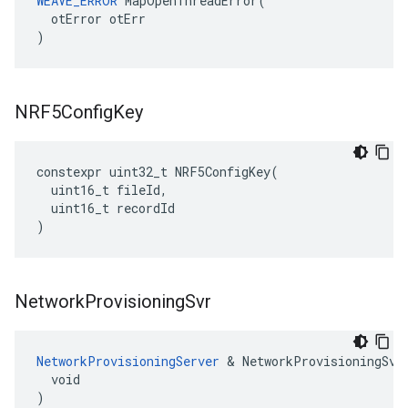
WEAVE_ERROR
 MapOpenThreadError(

  otError otErr

)
NRF5Config
Key
constexpr
uint32_t
NRF5ConfigKey
(
uint16_t
fileId
,
uint16_t
recordId
)
Network
Provisioning
Svr
NetworkProvisioningServer
 & NetworkProvisioningSvr(
  void

)