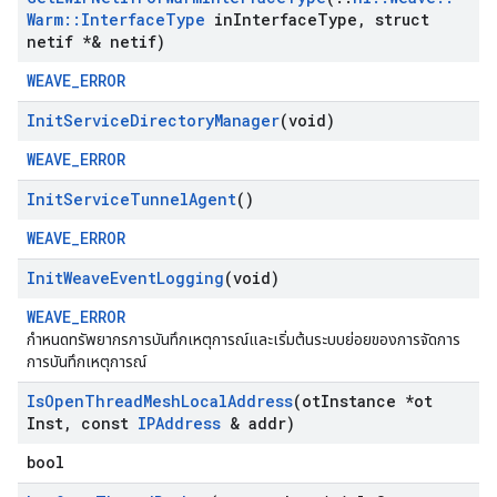
Warm
::
Interface
Type
in
Interface
Type
,
struct
netif *& netif)
WEAVE_ERROR
Init
Service
Directory
Manager
(void)
WEAVE_ERROR
Init
Service
Tunnel
Agent
()
WEAVE_ERROR
Init
Weave
Event
Logging
(void)
WEAVE_ERROR
กำหนดทรัพยากรการบันทึกเหตุการณ์และเริ่มต้นระบบย่อยของการจัดการ
การบันทึกเหตุการณ์
Is
Open
Thread
Mesh
Local
Address
(ot
Instance *ot
Inst
,
const
IPAddress
& addr)
bool