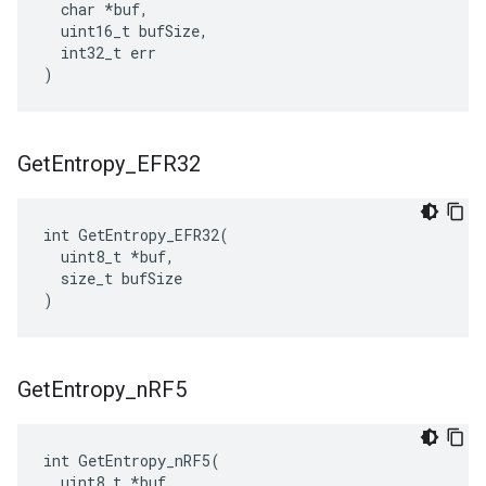
  char *buf,

  uint16_t bufSize,

  int32_t err

)
Get
Entropy
_
EFR32
int GetEntropy_EFR32(

  uint8_t *buf,

  size_t bufSize

)
Get
Entropy
_
n
RF5
int GetEntropy_nRF5(

  uint8_t *buf,
