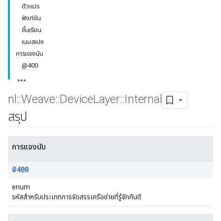
ตัวแปร
ฟังก์ชัน
ชั้นเรียน
เนมสเปซ
การแจงนับ
@400
nl
::
Weave
::
Device
Layer
::
Internal
สรุป
การแจงนับ
@400
enum
รหัสสำหรับประเภทการจัดสรรเครือข่ายที่รู้จักกันดี