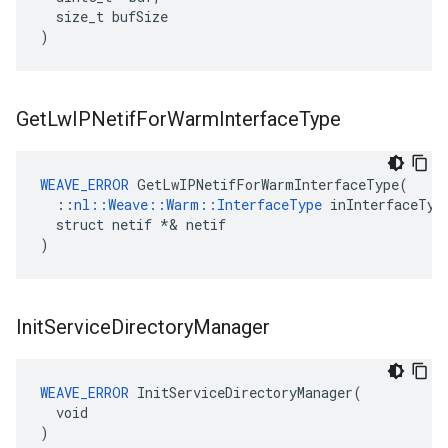
  size_t bufSize

)
Get
Lw
IPNetif
For
Warm
Interface
Type
WEAVE_ERROR
 GetLwIPNetifForWarmInterfaceType(

  ::
nl::Weave::Warm::InterfaceType
 inInterfaceType
  struct netif *& netif

)
Init
Service
Directory
Manager
WEAVE_ERROR
 InitServiceDirectoryManager(

  void

)