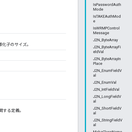
IsPasswordAuth
Mode
IsTAKEAuthMod
e
IsWRMPControl
Message
J2N_ByteArray
多様化子のサイズ。
J2N_ByteArrayFi
eldVal
J2N_ByteArrayIn
Place
J2N_EnumFieldV
al
J2N_EnumVal
J2N_IntFieldVal
J2N_LongFieldV
al
J2N_ShortFieldV
に関する定義。
al
J2N_StringFieldV
al
MakeClassName