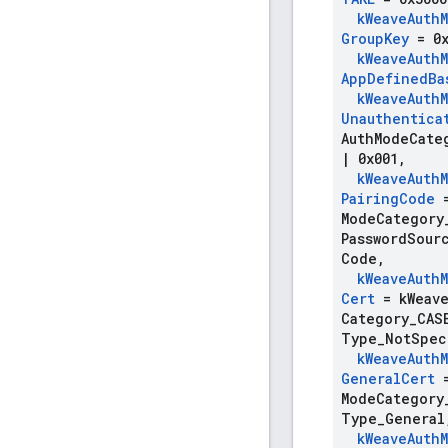
k
Weave
Auth
Group
Key
= 0x
k
Weave
Auth
App
Defined
Ba
k
Weave
Auth
Unauthentica
Auth
Mode
Cate
|
0x001
,
k
Weave
Auth
Pairing
Code
=
Mode
Category
Password
Sour
Code
,
k
Weave
Auth
Cert
= k
Weav
Category
_
CA
Type
_
Not
Spec
k
Weave
Auth
General
Cert
=
Mode
Category
Type
_
General
k
Weave
Auth