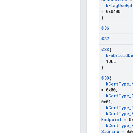
k
Flag
Use
Ep
= 0x0400
}
@36
@37
@38
{
k
Fabric
Id
De
= 1ULL
}
@39
{
k
Cert
Type
_
= 0x00
,
k
Cert
Type
_
0x01
,
k
Cert
Type
_
k
Cert
Type
_
Endpoint
= 0x
k
Cert
Type
_
Signing
= 0x