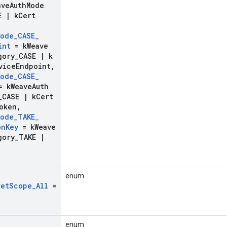
ave
Auth
Mode
SE
|
k
Cert
Mode
_
CASE
_
int
= k
Weave
gory
_
CASE
|
k
vice
Endpoint
,
Mode
_
CASE
_
 k
Weave
Auth
_
CASE
|
k
Cert
oken
,
Mode
_
TAKE
_
on
Key
= k
Weave
gory
_
TAKE
|
enum
ret
Scope
_
All
=
enum