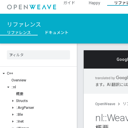
ガイド
Happy
リファ
リファレンス
リファレンス
ドキュメント
Goo
C++
Overview
ます。AI 翻訳
::
nl
概要
Structs
OpenWeave
リ
::
Arg
Parser
nl
::
Wea
::
Ble
::
Inet