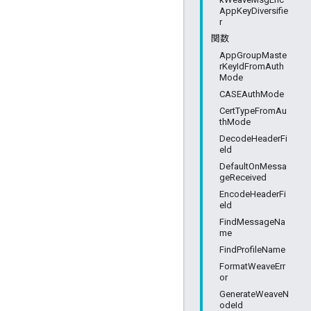
AppKeyDiversifie
r
関数
AppGroupMaste
rKeyIdFromAuth
Mode
CASEAuthMode
CertTypeFromAu
thMode
DecodeHeaderFi
eld
DefaultOnMessa
geReceived
EncodeHeaderFi
eld
FindMessageNa
me
FindProfileName
FormatWeaveErr
or
GenerateWeaveN
odeId