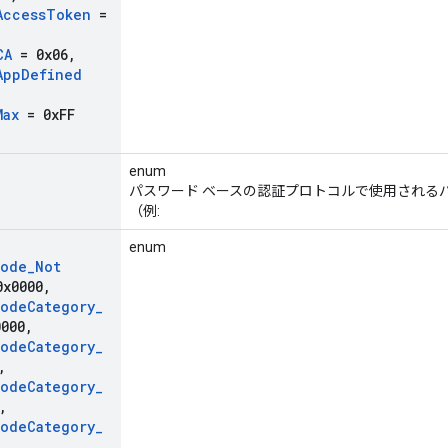
Access
Token
=
CA
= 0x06
,
App
Defined
Max
= 0x
FF
enum
パスワード ベースの認証プロトコルで使用される
（例:
enum
Mode
_
Not
x0000
,
Mode
Category
_
000
,
Mode
Category
_
,
Mode
Category
_
,
Mode
Category
_
,