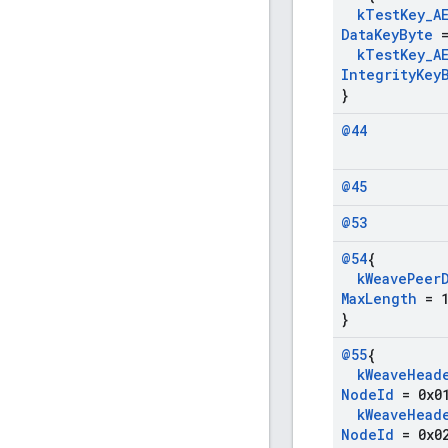
k
Test
Key
_
A
Data
Key
Byte
=
k
Test
Key
_
A
Integrity
Key
}
@44
@45
@53
@54
{
k
Weave
Peer
Max
Length
= 1
}
@55
{
k
Weave
Head
Node
Id
= 0x01
k
Weave
Head
Node
Id
= 0x02