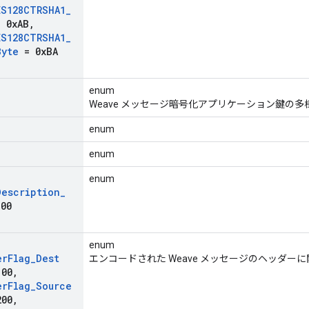
ES128CTRSHA1
_
 0x
AB
,
ES128CTRSHA1
_
Byte
= 0x
BA
enum
Weave メッセージ暗号化アプリケーション鍵の
enum
enum
enum
Description
_
00
enum
er
Flag
_
Dest
エンコードされた Weave メッセージのヘッダー
00
,
er
Flag
_
Source
00
,