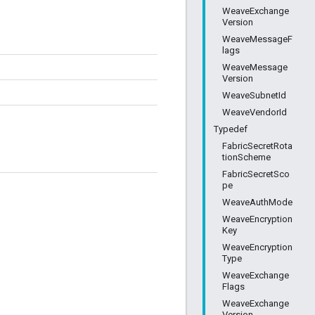
WeaveExchange
Version
WeaveMessageF
lags
WeaveMessage
Version
WeaveSubnetId
WeaveVendorId
Typedef
FabricSecretRota
tionScheme
FabricSecretSco
pe
WeaveAuthMode
WeaveEncryption
Key
WeaveEncryption
Type
WeaveExchange
Flags
WeaveExchange
Version