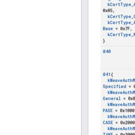
k
Cert
Type
_
0x05
,
k
Cert
Type
_
k
Cert
Type
_
Base
= 0x7F
,
k
Cert
Type
_
}
@40
@41
{
k
Weave
Auth
Specified
= 0
k
Weave
Auth
General
= 0x0
k
Weave
Auth
PASE
= 0x1000
k
Weave
Auth
CASE
= 0x2000
k
Weave
Auth
TAKE
= 0x3000