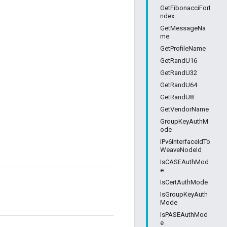
GetFibonacciForI
ndex
GetMessageNa
me
GetProfileName
GetRandU16
GetRandU32
GetRandU64
GetRandU8
GetVendorName
GroupKeyAuthM
ode
IPv6InterfaceIdTo
WeaveNodeId
IsCASEAuthMod
e
IsCertAuthMode
IsGroupKeyAuth
Mode
IsPASEAuthMod
e