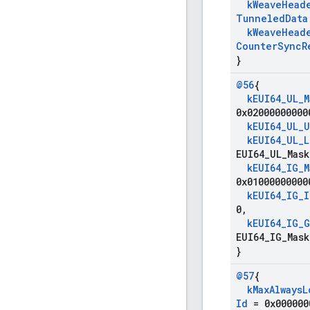
k
Weave
Head
Tunneled
Data
k
Weave
Head
Counter
Sync
R
}
@56
{
k
EUI64
_
UL
_
M
0x02000000000
k
EUI64
_
UL
_
U
k
EUI64
_
UL
_
L
EUI64
_
UL
_
Mask
k
EUI64
_
IG
_
M
0x01000000000
k
EUI64
_
IG
_
I
0
,
k
EUI64
_
IG
_
G
EUI64
_
IG
_
Mask
}
@57
{
k
Max
Always
L
Id
= 0x000000