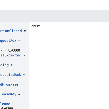
enum
ction
Closed
=
quest
Ack
=
ck
= 0x0008
,
nse
Expected
=
nding
=
equested
Ack
=
vd
From
Peer
=
lease
Key
=
lease
0x0200
,