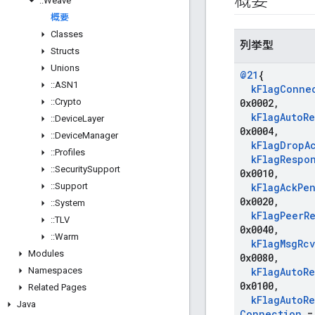
概要
::
Weave
概要
Classes
列挙型
Structs
Unions
@21
{
::
ASN1
k
Flag
Conne
::
Crypto
0x0002
,
k
Flag
Auto
Re
::
Device
Layer
0x0004
,
::
Device
Manager
k
Flag
Drop
A
::
Profiles
k
Flag
Respo
::
Security
Support
0x0010
,
::
Support
k
Flag
Ack
Pe
0x0020
,
::
System
k
Flag
Peer
R
::
TLV
0x0040
,
::
Warm
k
Flag
Msg
Rc
Modules
0x0080
,
Namespaces
k
Flag
Auto
Re
0x0100
,
Related Pages
k
Flag
Auto
Re
Java
Connection
= 