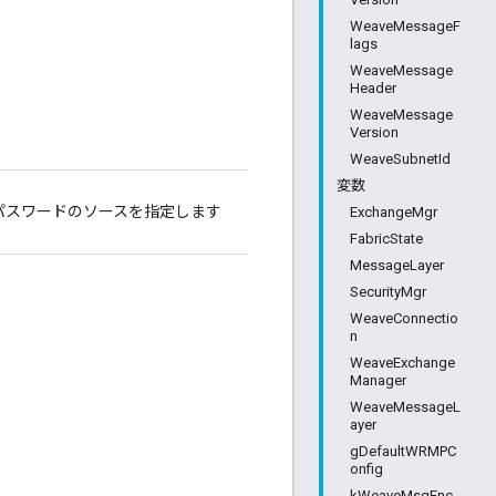
WeaveMessageF
lags
WeaveMessage
Header
WeaveMessage
Version
WeaveSubnetId
変数
パスワードのソースを指定します
ExchangeMgr
FabricState
MessageLayer
SecurityMgr
WeaveConnectio
n
WeaveExchange
Manager
WeaveMessageL
ayer
gDefaultWRMPC
onfig
kWeaveMsgEnc