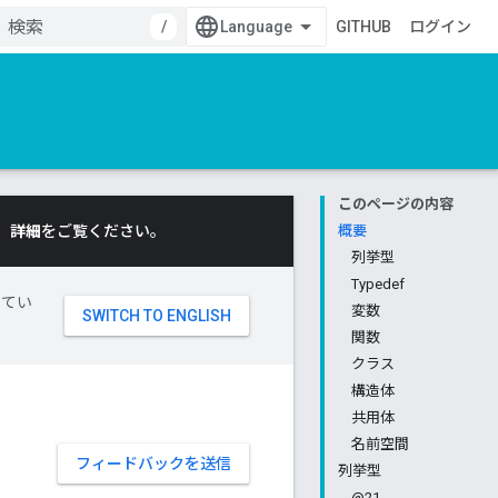
/
GITHUB
ログイン
このページの内容
。
詳細
をご覧ください。
概要
列挙型
Typedef
してい
変数
関数
クラス
構造体
共用体
名前空間
フィードバックを送信
列挙型
@21