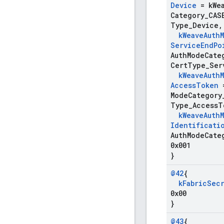
Device
= k
We
Category
_
CA
Type
_
Device
,
k
Weave
Auth
Service
End
Po
Auth
Mode
Cate
Cert
Type
_
Ser
k
Weave
Auth
Access
Token
=
Mode
Category
Type
_
Access
T
k
Weave
Auth
Identificati
Auth
Mode
Cate
0x001
}
@42
{
k
Fabric
Sec
0x00
}
@43
{