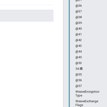
@36
@37
@38
@39
@40
@41
@42
@43
@44
@45
@53
54 歳
@55
@56
@57
WeaveEncryption
Type
WeaveExchange
Flags