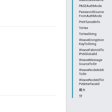
PASEAuthMode
PasswordSource
FromAuthMode
PrintTunnelInfo
ToHex
ToHexString
WeaveEncryption
KeyToString
WeaveFabricIdTo
IPv6GlobalId
WeaveMessage
SourceToStr
WeaveNodeAddr
ToStr
WeaveNodeIdToI
Pv6InterfaceId
最大
分