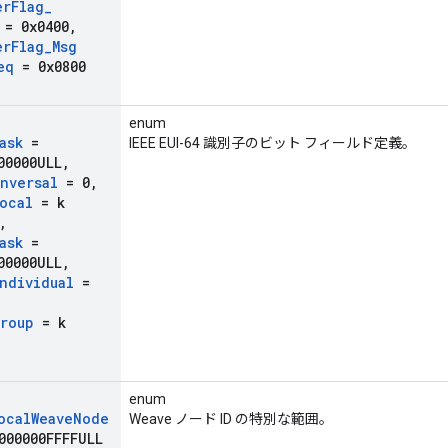
er
Flag
_
= 0x0400
,
er
Flag
_
Msg
eq
= 0x0800
enum
ask
=
IEEE EUI-64 識別子のビット フィールド定義。
00000ULL
,
nversal
= 0
,
ocal
= k
,
ask
=
00000ULL
,
ndividual
=
roup
= k
enum
ocal
Weave
Node
Weave ノード ID の特別な範囲。
000000FFFFULL