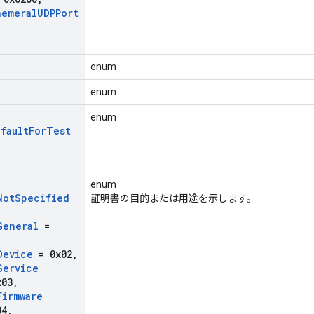
hemeral
UDPPort
enum
enum
enum
fault
For
Test
enum
Not
Specified
証明書の目的または用途を示します。
General
=
Device
= 0x02
,
Service
03
,
Firmware
04
,