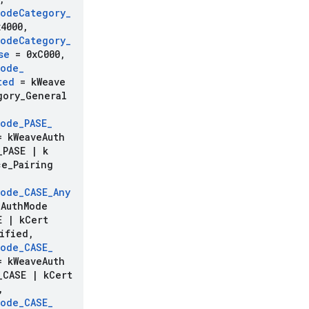
Mode
Category
_
4000
,
Mode
Category
_
se
= 0x
C000
,
Mode
_
ted
= k
Weave
gory
_
General
Mode
_
PASE
_
 k
Weave
Auth
_
PASE
|
k
ce
_
Pairing
Mode
_
CASE
_
Any
e
Auth
Mode
SE
|
k
Cert
ified
,
Mode
_
CASE
_
 k
Weave
Auth
_
CASE
|
k
Cert
,
Mode
_
CASE
_