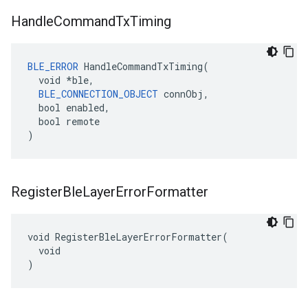
Handle
Command
Tx
Timing
BLE_ERROR
 HandleCommandTxTiming(

  void *ble,

BLE_CONNECTION_OBJECT
 connObj,

  bool enabled,

  bool remote

)
Register
Ble
Layer
Error
Formatter
void RegisterBleLayerErrorFormatter(

  void

)