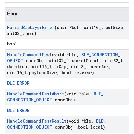
Hàm
Format
Ble
Layer
Error
(char *buf
,
uint16
_
t buf
Size
,
int32
_
t err)
bool
Handle
Command
Test
(void *ble
,
BLE
_
CONNECTION
_
OBJECT
conn
Obj
,
uint32
_
t packet
Count
,
uint32
_
t
duration
,
uint16
_
t tx
Gap
,
uint8
_
t need
Ack
,
uint16
_
t payload
Size
,
bool reverse)
BLE_ERROR
Handle
Command
Test
Abort
(void *ble
,
BLE
_
CONNECTION
_
OBJECT
conn
Obj)
BLE_ERROR
Handle
Command
Test
Result
(void *ble
,
BLE
_
CONNECTION
_
OBJECT
conn
Obj
,
bool local)