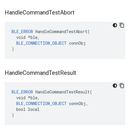
Handle
Command
Test
Abort
BLE_ERROR
 HandleCommandTestAbort(

  void *ble,

BLE_CONNECTION_OBJECT
 connObj

)
Handle
Command
Test
Result
BLE_ERROR
 HandleCommandTestResult(

  void *ble,

BLE_CONNECTION_OBJECT
 connObj,

  bool local

)