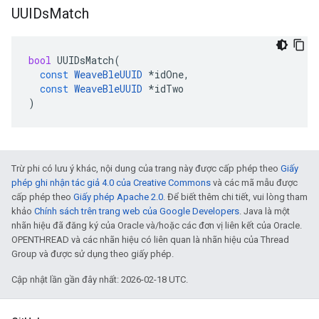
UUIDs
Match
bool
UUIDsMatch
(
const
WeaveBleUUID
*
idOne
,
const
WeaveBleUUID
*
idTwo
)
Trừ phi có lưu ý khác, nội dung của trang này được cấp phép theo
Giấy
phép ghi nhận tác giả 4.0 của Creative Commons
và các mã mẫu được
cấp phép theo
Giấy phép Apache 2.0
. Để biết thêm chi tiết, vui lòng tham
khảo
Chính sách trên trang web của Google Developers
. Java là một
nhãn hiệu đã đăng ký của Oracle và/hoặc các đơn vị liên kết của Oracle.
OPENTHREAD và các nhãn hiệu có liên quan là nhãn hiệu của Thread
Group và được sử dụng theo giấy phép.
Cập nhật lần gần đây nhất: 2026-02-18 UTC.