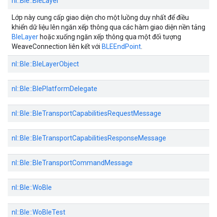
nl::
Ble::
BleLayer
Lớp này cung cấp giao diện cho một luồng duy nhất để điều
khiển dữ liệu lên ngăn xếp thông qua các hàm giao diện nền tảng
BleLayer
hoặc xuống ngăn xếp thông qua một đối tượng
WeaveConnection liên kết với
BLEEndPoint
.
nl::
Ble::
BleLayerObject
nl::
Ble::
BlePlatformDelegate
nl::
Ble::
BleTransportCapabilitiesRequestMessage
nl::
Ble::
BleTransportCapabilitiesResponseMessage
nl::
Ble::
BleTransportCommandMessage
nl::
Ble::
WoBle
nl::
Ble::
WoBleTest