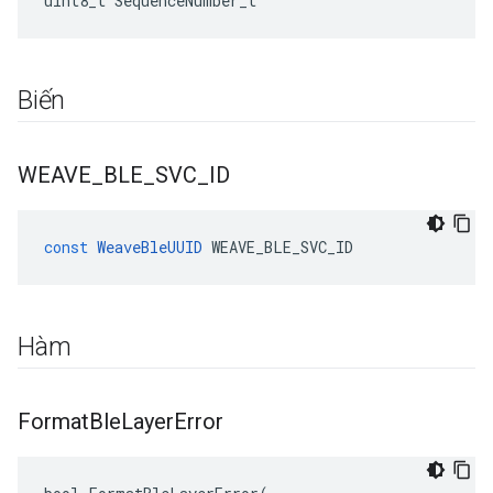
uint8_t SequenceNumber_t
Biến
WEAVE
_
BLE
_
SVC
_
ID
const
WeaveBleUUID
WEAVE_BLE_SVC_ID
Hàm
Format
Ble
Layer
Error