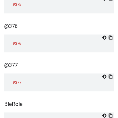
@375
@376
@376
@377
@377
Ble
Role