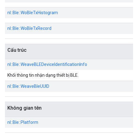
nl::
Ble::
WoBleTxHistogram
nl::
Ble::
WoBleTxRecord
Cấu trúc
nl::
Ble::
WeaveBLEDeviceIdentificationInfo
Khối thông tin nhận dạng thiết bị BLE.
nl::
Ble::
WeaveBleUUID
Không gian tên
nl::
Ble::
Platform