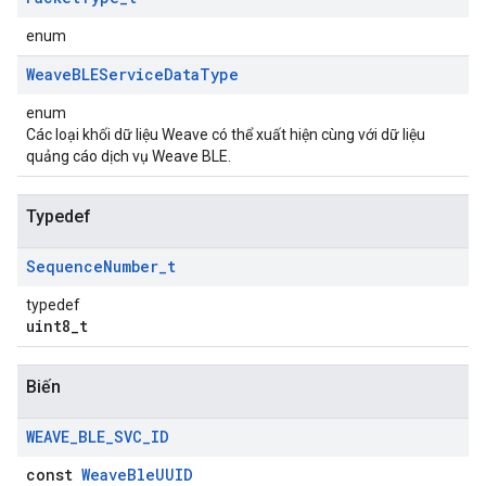
enum
Weave
BLEService
Data
Type
enum
Các loại khối dữ liệu Weave có thể xuất hiện cùng với dữ liệu
quảng cáo dịch vụ Weave BLE.
Typedef
Sequence
Number
_
t
typedef
uint8_t
Biến
WEAVE
_
BLE
_
SVC
_
ID
const
WeaveBleUUID