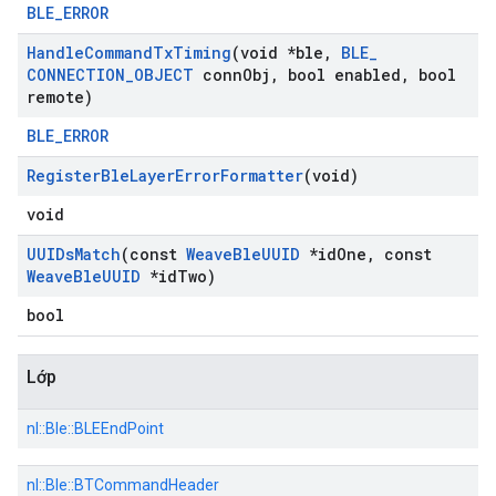
BLE_ERROR
Handle
Command
Tx
Timing
(void *ble
,
BLE
_
CONNECTION
_
OBJECT
conn
Obj
,
bool enabled
,
bool
remote)
BLE_ERROR
Register
Ble
Layer
Error
Formatter
(void)
void
UUIDs
Match
(const
Weave
Ble
UUID
*id
One
,
const
Weave
Ble
UUID
*id
Two)
bool
Lớp
nl::
Ble::
BLEEndPoint
nl::
Ble::
BTCommandHeader