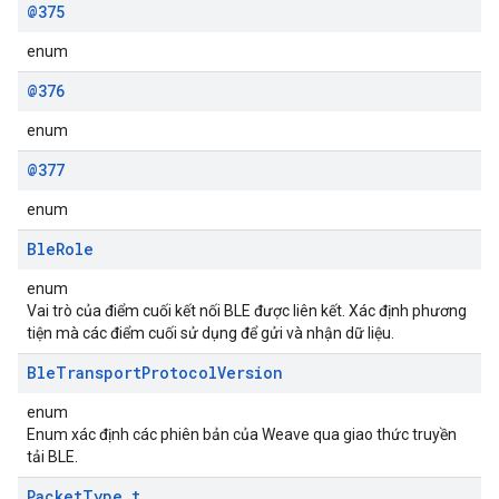
@375
enum
@376
enum
@377
enum
Ble
Role
enum
Vai trò của điểm cuối kết nối BLE được liên kết. Xác định phương
tiện mà các điểm cuối sử dụng để gửi và nhận dữ liệu.
Ble
Transport
Protocol
Version
enum
Enum xác định các phiên bản của Weave qua giao thức truyền
tải BLE.
Packet
Type
_
t