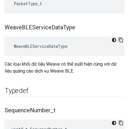
 PacketType_t
Weave
BLEService
Data
Type
 WeaveBLEServiceDataType
Các loại khối dữ liệu Weave có thể xuất hiện cùng với dữ
liệu quảng cáo dịch vụ Weave BLE.
Typedef
Sequence
Number
_
t