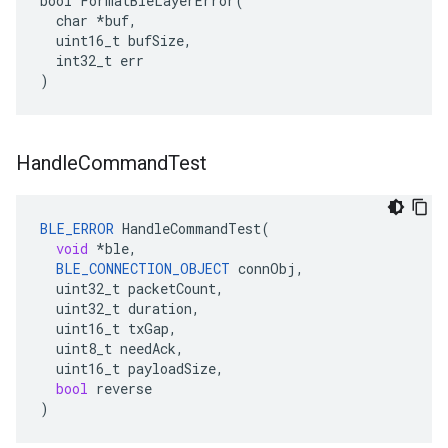
bool FormatBleLayerError(

  char *buf,

  uint16_t bufSize,

  int32_t err

)
Handle
Command
Test
BLE_ERROR
HandleCommandTest
(
void
*
ble
,
BLE_CONNECTION_OBJECT
connObj
,
uint32_t
packetCount
,
uint32_t
duration
,
uint16_t
txGap
,
uint8_t
needAck
,
uint16_t
payloadSize
,
bool
reverse
)