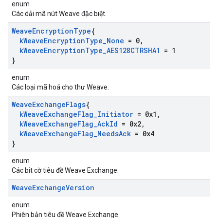
enum
Các dải mã nút Weave đặc biệt.
Weave
Encryption
Type
{
k
Weave
Encryption
Type
_
None
= 0
,
k
Weave
Encryption
Type
_
AES128CTRSHA1
= 1
}
enum
Các loại mã hoá cho thư Weave.
Weave
Exchange
Flags
{
k
Weave
Exchange
Flag
_
Initiator
= 0x1
,
k
Weave
Exchange
Flag
_
Ack
Id
= 0x2
,
k
Weave
Exchange
Flag
_
Needs
Ack
= 0x4
}
enum
Các bit cờ tiêu đề Weave Exchange.
Weave
Exchange
Version
enum
Phiên bản tiêu đề Weave Exchange.