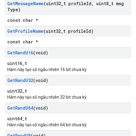
Get
Message
Name
(uint32
_
t profile
Id
,
uint8
_
t msg
Type)
const char *
Get
Profile
Name
(uint32
_
t profile
Id)
const char *
Get
Rand
U16
(void)
uint16_t
Hàm này tạo số ngẫu nhiên 16 bit chưa ký.
Get
Rand
U32
(void)
uint32_t
Hàm này tạo số ngẫu nhiên 32 bit chưa ký.
Get
Rand
U64
(void)
uint64_t
Hàm này tạo số ngẫu nhiên 64 bit chưa ký.
Get
Rand
U8
(void)