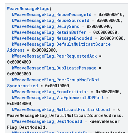
Weave
Message
Flags
{
k
Weave
Message
Flag
_
Reuse
Message
Id
= 0x00000010
,
k
Weave
Message
Flag
_
Reuse
Source
Id
= 0x00000020
,
k
Weave
Message
Flag
_
Delay
Send
= 0x00000040
,
k
Weave
Message
Flag
_
Retain
Buffer
= 0x00000080
,
k
Weave
Message
Flag
_
Message
Encoded
= 0x00001000
,
k
Weave
Message
Flag
_
Default
Multicast
Source
Address
= 0x00002000
,
k
Weave
Message
Flag
_
Peer
Requested
Ack
=
0x00004000
,
k
Weave
Message
Flag
_
Duplicate
Message
=
0x00008000
,
k
Weave
Message
Flag
_
Peer
Group
Msg
Id
Not
Synchronized
= 0x00010000
,
k
Weave
Message
Flag
_
From
Initiator
= 0x00020000
,
k
Weave
Message
Flag
_
Via
Ephemeral
UDPPort
=
0x00040000
,
k
Weave
Message
Flag
_
Multicast
From
Link
Local
= k
Weave
Message
Flag
_
Default
Multicast
Source
Address
,
k
Weave
Message
Flag
_
Dest
Node
Id
= k
Weave
Header
Flag
_
Dest
Node
Id
,