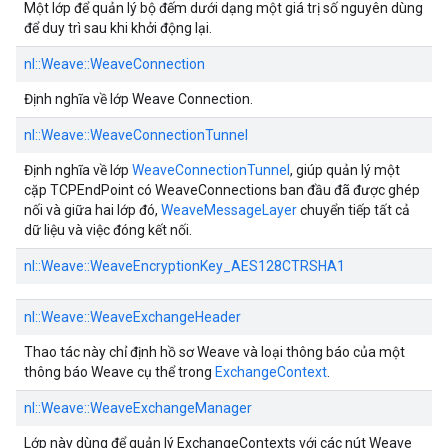
Một lớp để quản lý bộ đếm dưới dạng một giá trị số nguyên dùng
để duy trì sau khi khởi động lại.
nl::
Weave::
WeaveConnection
Định nghĩa về lớp Weave Connection.
nl::
Weave::
WeaveConnectionTunnel
Định nghĩa về lớp
WeaveConnectionTunnel
, giúp quản lý một
cặp TCPEndPoint có WeaveConnections ban đầu đã được ghép
nối và giữa hai lớp đó,
WeaveMessageLayer
chuyển tiếp tất cả
dữ liệu và việc đóng kết nối.
nl::
Weave::
WeaveEncryptionKey_AES128CTRSHA1
nl::
Weave::
WeaveExchangeHeader
Thao tác này chỉ định hồ sơ Weave và loại thông báo của một
thông báo Weave cụ thể trong
ExchangeContext
.
nl::
Weave::
WeaveExchangeManager
Lớp này dùng để quản lý ExchangeContexts với các nút Weave