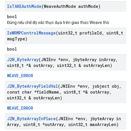
Is
TAKEAuth
Mode
(Weave
Auth
Mode auth
Mode)
bool
Đúng nếu chế độ xác thực dựa trên giao thức Weave thô.
Is
WRMPControl
Message
(uint32
_
t profile
Id
,
uint8
_
t
msg
Type)
bool
J2N
_
Byte
Array
(JNIEnv *env
,
jbyte
Array in
Array
,
uint8
_
t *& out
Array
,
uint32
_
t & out
Array
Len)
WEAVE_ERROR
J2N
_
Byte
Array
Field
Val
(JNIEnv *env
,
jobject obj
,
const char *field
Name
,
uint8
_
t *& out
Array
,
uint32
_
t & out
Array
Len)
WEAVE_ERROR
J2N
_
Byte
Array
In
Place
(JNIEnv *env
,
jbyte
Array in
Array
,
uint8
_
t *out
Array
,
uint32
_
t max
Array
Len)