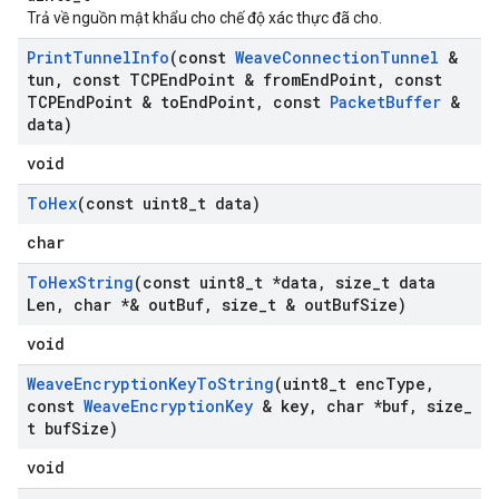
Trả về nguồn mật khẩu cho chế độ xác thực đã cho.
Print
Tunnel
Info
(const
Weave
Connection
Tunnel
&
tun
,
const TCPEnd
Point & from
End
Point
,
const
TCPEnd
Point & to
End
Point
,
const
Packet
Buffer
&
data)
void
To
Hex
(const uint8
_
t data)
char
To
Hex
String
(const uint8
_
t *data
,
size
_
t data
Len
,
char *& out
Buf
,
size
_
t & out
Buf
Size)
void
Weave
Encryption
Key
To
String
(uint8
_
t enc
Type
,
const
Weave
Encryption
Key
& key
,
char *buf
,
size
_
t buf
Size)
void