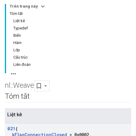
Trên trang này
Tóm tắt
Liệt kê
Typedef
Biến
Hàm
Lớp
Cấu trúc
Liên đoàn
nl
::
Weave
Tóm tắt
Liệt kê
@21
{
k
Flag
Connection
Closed
= 0x0002
,