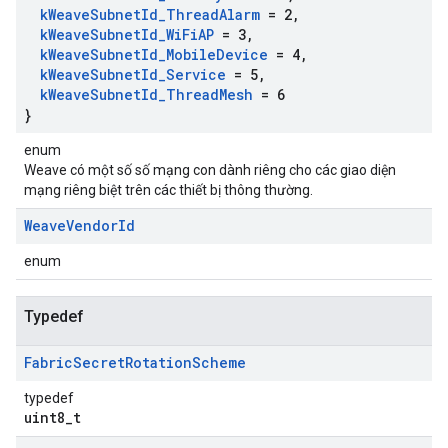
k
Weave
Subnet
Id
_
Thread
Alarm
= 2
,
k
Weave
Subnet
Id
_
Wi
Fi
AP
= 3
,
k
Weave
Subnet
Id
_
Mobile
Device
= 4
,
k
Weave
Subnet
Id
_
Service
= 5
,
k
Weave
Subnet
Id
_
Thread
Mesh
= 6
}
enum
Weave có một số số mạng con dành riêng cho các giao diện
mạng riêng biệt trên các thiết bị thông thường.
Weave
Vendor
Id
enum
Typedef
Fabric
Secret
Rotation
Scheme
typedef
uint8_t