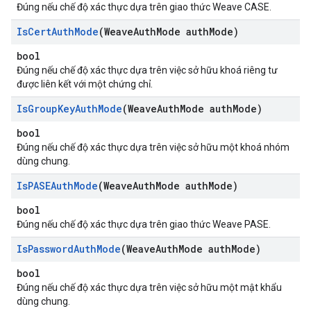
Đúng nếu chế độ xác thực dựa trên giao thức Weave CASE.
Is
Cert
Auth
Mode
(Weave
Auth
Mode auth
Mode)
bool
Đúng nếu chế độ xác thực dựa trên việc sở hữu khoá riêng tư
được liên kết với một chứng chỉ.
Is
Group
Key
Auth
Mode
(Weave
Auth
Mode auth
Mode)
bool
Đúng nếu chế độ xác thực dựa trên việc sở hữu một khoá nhóm
dùng chung.
Is
PASEAuth
Mode
(Weave
Auth
Mode auth
Mode)
bool
Đúng nếu chế độ xác thực dựa trên giao thức Weave PASE.
Is
Password
Auth
Mode
(Weave
Auth
Mode auth
Mode)
bool
Đúng nếu chế độ xác thực dựa trên việc sở hữu một mật khẩu
dùng chung.