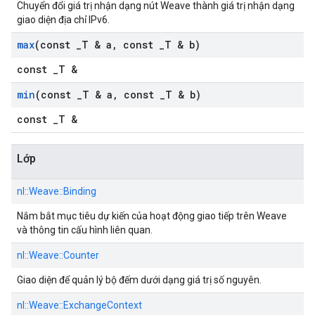
Chuyển đổi giá trị nhận dạng nút Weave thành giá trị nhận dạng
giao diện địa chỉ IPv6.
max
(const
_
T & a
,
const
_
T & b)
const _T &
min
(const
_
T & a
,
const
_
T & b)
const _T &
Lớp
nl::
Weave::
Binding
Nắm bắt mục tiêu dự kiến của hoạt động giao tiếp trên Weave
và thông tin cấu hình liên quan.
nl::
Weave::
Counter
Giao diện để quản lý bộ đếm dưới dạng giá trị số nguyên.
nl::
Weave::
ExchangeContext