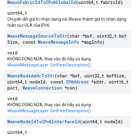
Weave
Fabric
Id
To
IPv6Global
Id
(uint64
_
t fabric
Id)
uint64_t
Chuyển đổi giá trị nhận dạng vải Weave thành giá trị nhận dạng
toàn cục ULA của IPv6.
Weave
Message
Source
To
Str
(char *buf
,
uint32
_
t buf
Size
,
const
Weave
Message
Info
*msg
Info)
void
KHÔNG DÙNG NỮA, thay vào đó hãy sử dụng
WeaveMessageLayer::GetPeerDescription()
.
Weave
Node
Addr
To
Str
(char *buf
,
uint32
_
t buf
Size
,
uint64
_
t node
Id
,
const
IPAddress
*addr
,
uint16
_
t
port
,
Weave
Connection
*con)
void
KHÔNG DÙNG NỮA, thay vào đó hãy sử dụng
WeaveMessageLayer::GetPeerDescription()
.
Weave
Node
Id
To
IPv6Interface
Id
(uint64
_
t node
Id)
uint64_t