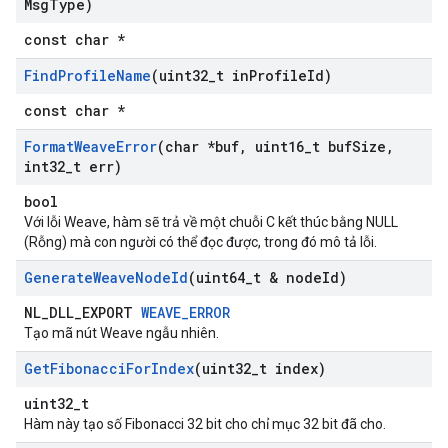
Msg
Type)
const char *
Find
Profile
Name
(uint32
_
t in
Profile
Id)
const char *
Format
Weave
Error
(char *buf
,
uint16
_
t buf
Size
,
int32
_
t err)
bool
Với lỗi Weave, hàm sẽ trả về một chuỗi C kết thúc bằng NULL
(Rỗng) mà con người có thể đọc được, trong đó mô tả lỗi.
Generate
Weave
Node
Id
(uint64
_
t & node
Id)
NL_DLL_EXPORT
WEAVE_ERROR
Tạo mã nút Weave ngẫu nhiên.
Get
Fibonacci
For
Index
(uint32
_
t index)
uint32_t
Hàm này tạo số Fibonacci 32 bit cho chỉ mục 32 bit đã cho.