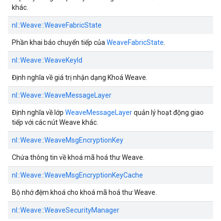
khác.
nl::
Weave::
WeaveFabricState
Phần khai báo chuyển tiếp của
WeaveFabricState
.
nl::
Weave::
WeaveKeyId
Định nghĩa về giá trị nhận dạng Khoá Weave.
nl::
Weave::
WeaveMessageLayer
Định nghĩa về lớp
WeaveMessageLayer
quản lý hoạt động giao
tiếp với các nút Weave khác.
nl::
Weave::
WeaveMsgEncryptionKey
Chứa thông tin về khoá mã hoá thư Weave.
nl::
Weave::
WeaveMsgEncryptionKeyCache
Bộ nhớ đệm khoá cho khoá mã hoá thư Weave.
nl::
Weave::
WeaveSecurityManager