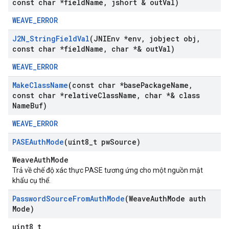
const char *field
Name
,
jshort & out
Val)
WEAVE_ERROR
J2N
_
String
Field
Val
(JNIEnv *env
,
jobject obj
,
const char *field
Name
,
char *& out
Val)
WEAVE_ERROR
Make
Class
Name
(const char *base
Package
Name
,
const char *relative
Class
Name
,
char *& class
Name
Buf)
WEAVE_ERROR
PASEAuth
Mode
(uint8
_
t pw
Source)
WeaveAuthMode
Trả về chế độ xác thực PASE tương ứng cho một nguồn mật
khẩu cụ thể.
Password
Source
From
Auth
Mode
(Weave
Auth
Mode auth
Mode)
uint8_t