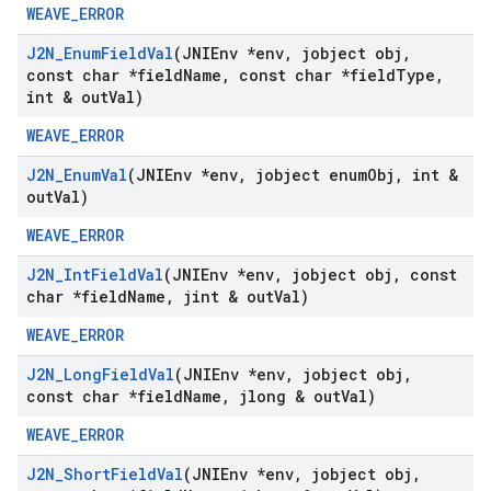
WEAVE_ERROR
J2N
_
Enum
Field
Val
(JNIEnv *env
,
jobject obj
,
const char *field
Name
,
const char *field
Type
,
int & out
Val)
WEAVE_ERROR
J2N
_
Enum
Val
(JNIEnv *env
,
jobject enum
Obj
,
int &
out
Val)
WEAVE_ERROR
J2N
_
Int
Field
Val
(JNIEnv *env
,
jobject obj
,
const
char *field
Name
,
jint & out
Val)
WEAVE_ERROR
J2N
_
Long
Field
Val
(JNIEnv *env
,
jobject obj
,
const char *field
Name
,
jlong & out
Val)
WEAVE_ERROR
J2N
_
Short
Field
Val
(JNIEnv *env
,
jobject obj
,