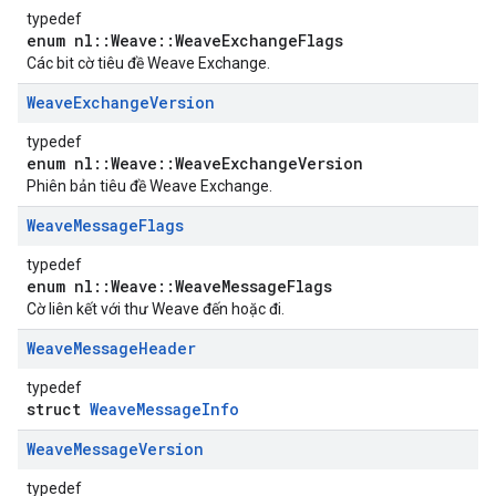
typedef
enum nl::Weave::WeaveExchangeFlags
Các bit cờ tiêu đề Weave Exchange.
Weave
Exchange
Version
typedef
enum nl::Weave::WeaveExchangeVersion
Phiên bản tiêu đề Weave Exchange.
Weave
Message
Flags
typedef
enum nl::Weave::WeaveMessageFlags
Cờ liên kết với thư Weave đến hoặc đi.
Weave
Message
Header
typedef
struct
WeaveMessageInfo
Weave
Message
Version
typedef