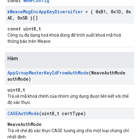
const
WRMPConfig
k
Weave
Msg
Enc
App
Key
Diversifier
= { 0x
B1
,
0x1D
,
0x
AE
,
0x5B }[]
const uint8_t
Công cụ đa dạng hoá khoá dùng để trích xuất khoá mã hoá
thông báo trên Weave.
Hàm
App
Group
Master
Key
Id
From
Auth
Mode
(Weave
Auth
Mode
auth
Mode)
uint8_t
Trả về mã khoá chính của nhóm ứng dụng được liên kết với chế
độ xác thực.
CASEAuth
Mode
(uint8
_
t cert
Type)
WeaveAuthMode
Trả về chế độ xác thực CASE tương ứng cho một loại chứng chỉ
nhất định.