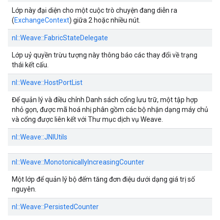
Lớp này đại diện cho một cuộc trò chuyện đang diễn ra
(
ExchangeContext
) giữa 2 hoặc nhiều nút.
nl::
Weave::
FabricStateDelegate
Lớp uỷ quyền trừu tượng này thông báo các thay đổi về trạng
thái kết cấu.
nl::
Weave::
HostPortList
Để quản lý và điều chỉnh Danh sách cổng lưu trữ, một tập hợp
nhỏ gọn, được mã hoá nhị phân gồm các bộ nhận dạng máy chủ
và cổng được liên kết với Thư mục dịch vụ Weave.
nl::
Weave::
JNIUtils
nl::
Weave::
MonotonicallyIncreasingCounter
Một lớp để quản lý bộ đếm tăng đơn điệu dưới dạng giá trị số
nguyên.
nl::
Weave::
PersistedCounter