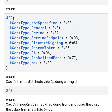
}
enum
@39
{
k
Cert
Type
_
Not
Specified
= 0x00
,
k
Cert
Type
_
General
= 0x01
,
k
Cert
Type
_
Device
= 0x02
,
k
Cert
Type
_
Service
Endpoint
= 0x03
,
k
Cert
Type
_
Firmware
Signing
= 0x04
,
k
Cert
Type
_
Access
Token
= 0x05
,
k
Cert
Type
_
CA
= 0x06
,
k
Cert
Type
_
App
Defined
Base
= 0x7F
,
k
Cert
Type
_
Max
= 0x
FF
}
enum
Xác định mục đích hoặc việc áp dụng chứng chỉ.
@40
enum
Xác định nguồn của mật khẩu dùng trong một giao thức xác
thực dựa trên mật khẩu (ví dụ: