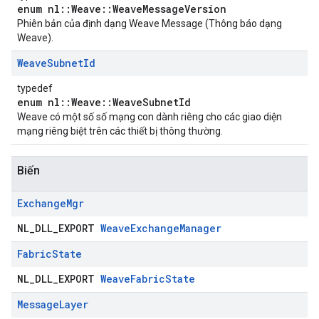
enum nl::Weave::WeaveMessageVersion
Phiên bản của định dạng Weave Message (Thông báo dạng
Weave).
Weave
Subnet
Id
typedef
enum nl::Weave::WeaveSubnetId
Weave có một số số mạng con dành riêng cho các giao diện
mạng riêng biệt trên các thiết bị thông thường.
Biến
Exchange
Mgr
NL_DLL_EXPORT
WeaveExchangeManager
Fabric
State
NL_DLL_EXPORT
WeaveFabricState
Message
Layer