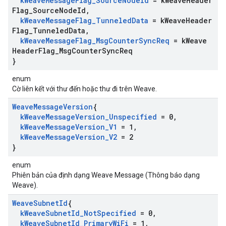
k
Weave
Message
Flag
_
Source
Node
Id
= k
Weave
Header
Flag
_
Source
Node
Id
,
k
Weave
Message
Flag
_
Tunneled
Data
= k
Weave
Header
Flag
_
Tunneled
Data
,
k
Weave
Message
Flag
_
Msg
Counter
Sync
Req
= k
Weave
Header
Flag
_
Msg
Counter
Sync
Req
}
enum
Cờ liên kết với thư đến hoặc thư đi trên Weave.
Weave
Message
Version
{
k
Weave
Message
Version
_
Unspecified
= 0
,
k
Weave
Message
Version
_
V1
= 1
,
k
Weave
Message
Version
_
V2
= 2
}
enum
Phiên bản của định dạng Weave Message (Thông báo dạng
Weave).
Weave
Subnet
Id
{
k
Weave
Subnet
Id
_
Not
Specified
= 0
,
k
Weave
Subnet
Id
_
Primary
Wi
Fi
= 1
,