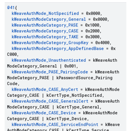
@41
{
k
Weave
Auth
Mode
_
Not
Specified
= 0x0000
,
k
Weave
Auth
Mode
Category
_
General
= 0x0000
,
k
Weave
Auth
Mode
Category
_
PASE
= 0x1000
,
k
Weave
Auth
Mode
Category
_
CASE
= 0x2000
,
k
Weave
Auth
Mode
Category
_
TAKE
= 0x3000
,
k
Weave
Auth
Mode
Category
_
Group
Key
= 0x4000
,
k
Weave
Auth
Mode
Category
_
App
Defined
Base
= 0x
C000
,
k
Weave
Auth
Mode
_
Unauthenticated
= k
Weave
Auth
Mode
Category
_
General
|
0x001
,
k
Weave
Auth
Mode
_
PASE
_
Pairing
Code
= k
Weave
Auth
Mode
Category
_
PASE
|
k
Password
Source
_
Pairing
Code
,
k
Weave
Auth
Mode
_
CASE
_
Any
Cert
= k
Weave
Auth
Mode
Category
_
CASE
|
k
Cert
Type
_
Not
Specified
,
k
Weave
Auth
Mode
_
CASE
_
General
Cert
= k
Weave
Auth
Mode
Category
_
CASE
|
k
Cert
Type
_
General
,
k
Weave
Auth
Mode
_
CASE
_
Device
= k
Weave
Auth
Mode
Category
_
CASE
|
k
Cert
Type
_
Device
,
k
Weave
Auth
Mode
_
CASE
_
Service
End
Point
= k
Weave
Auth
Mode
Category
_
CASE
|
k
Cert
Type
_
Service