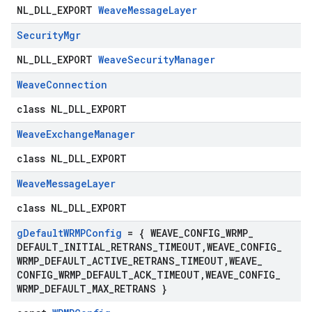
NL_DLL_EXPORT
WeaveMessageLayer
Security
Mgr
NL_DLL_EXPORT
WeaveSecurityManager
Weave
Connection
class NL_DLL_EXPORT
Weave
Exchange
Manager
class NL_DLL_EXPORT
Weave
Message
Layer
class NL_DLL_EXPORT
g
Default
WRMPConfig
= { WEAVE
_
CONFIG
_
WRMP
_
DEFAULT
_
INITIAL
_
RETRANS
_
TIMEOUT
,
WEAVE
_
CONFIG
_
WRMP
_
DEFAULT
_
ACTIVE
_
RETRANS
_
TIMEOUT
,
WEAVE
_
CONFIG
_
WRMP
_
DEFAULT
_
ACK
_
TIMEOUT
,
WEAVE
_
CONFIG
_
WRMP
_
DEFAULT
_
MAX
_
RETRANS }