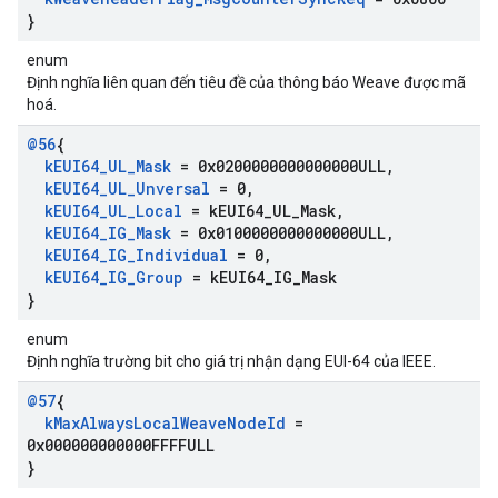
}
enum
Định nghĩa liên quan đến tiêu đề của thông báo Weave được mã
hoá.
@56
{
k
EUI64
_
UL
_
Mask
= 0x0200000000000000ULL
,
k
EUI64
_
UL
_
Unversal
= 0
,
k
EUI64
_
UL
_
Local
= k
EUI64
_
UL
_
Mask
,
k
EUI64
_
IG
_
Mask
= 0x0100000000000000ULL
,
k
EUI64
_
IG
_
Individual
= 0
,
k
EUI64
_
IG
_
Group
= k
EUI64
_
IG
_
Mask
}
enum
Định nghĩa trường bit cho giá trị nhận dạng EUI-64 của IEEE.
@57
{
k
Max
Always
Local
Weave
Node
Id
=
0x000000000000FFFFULL
}