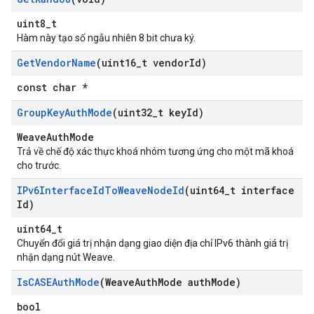
uint8_t
Hàm này tạo số ngẫu nhiên 8 bit chưa ký.
Get
Vendor
Name
(uint16
_
t vendor
Id)
const char *
Group
Key
Auth
Mode
(uint32
_
t key
Id)
WeaveAuthMode
Trả về chế độ xác thực khoá nhóm tương ứng cho một mã khoá
cho trước.
IPv6Interface
Id
To
Weave
Node
Id
(uint64
_
t interface
Id)
uint64_t
Chuyển đổi giá trị nhận dạng giao diện địa chỉ IPv6 thành giá trị
nhận dạng nút Weave.
Is
CASEAuth
Mode
(Weave
Auth
Mode auth
Mode)
bool