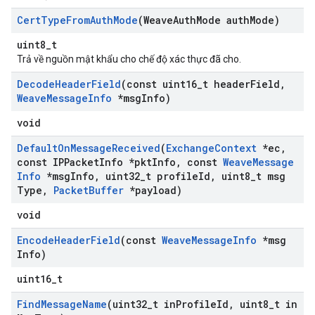
Cert
Type
From
Auth
Mode
(Weave
Auth
Mode auth
Mode)
uint8_t
Trả về nguồn mật khẩu cho chế độ xác thực đã cho.
Decode
Header
Field
(const uint16
_
t header
Field
,
Weave
Message
Info
*msg
Info)
void
Default
On
Message
Received
(
Exchange
Context
*ec
,
const IPPacket
Info *pkt
Info
,
const
Weave
Message
Info
*msg
Info
,
uint32
_
t profile
Id
,
uint8
_
t msg
Type
,
Packet
Buffer
*payload)
void
Encode
Header
Field
(const
Weave
Message
Info
*msg
Info)
uint16_t
Find
Message
Name
(uint32
_
t in
Profile
Id
,
uint8
_
t in