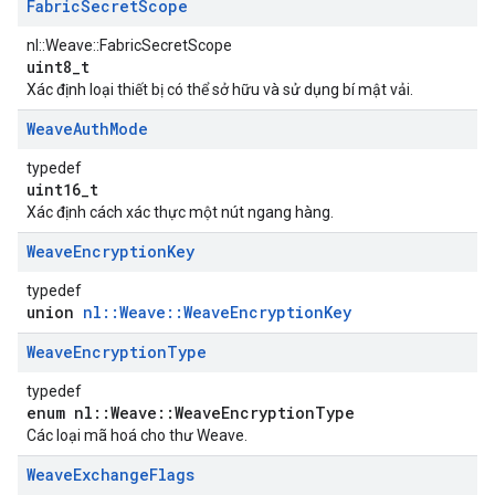
Fabric
Secret
Scope
nl::Weave::FabricSecretScope
uint8_t
Xác định loại thiết bị có thể sở hữu và sử dụng bí mật vải.
Weave
Auth
Mode
typedef
uint16_t
Xác định cách xác thực một nút ngang hàng.
Weave
Encryption
Key
typedef
union
nl::Weave::WeaveEncryptionKey
Weave
Encryption
Type
typedef
enum nl::Weave::WeaveEncryptionType
Các loại mã hoá cho thư Weave.
Weave
Exchange
Flags